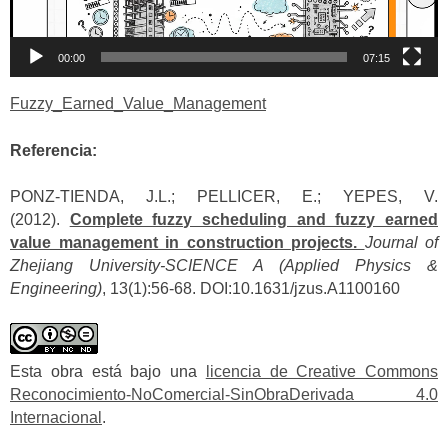
00:00
07:15
Fuzzy_Earned_Value_Management
Referencia:
PONZ-TIENDA, J.L.; PELLICER, E.; YEPES, V.
(2012).
Complete fuzzy scheduling and fuzzy earned
value management in construction projects.
Journal of
Zhejiang University-SCIENCE A (Applied Physics &
Engineering)
, 13(1):56-68. DOI:10.1631/jzus.A1100160
Esta obra está bajo una
licencia de Creative Commons
Reconocimiento-NoComercial-SinObraDerivada 4.0
Internacional
.