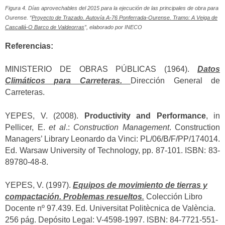
Figura 4. Días aprovechables del 2015 para la ejecución de las principales de obra para
Ourense. “
Proyecto de Trazado. Autovía A-76 Ponferrada-Ourense. Tramo: A Veiga de
Cascallá-O Barco de Valdeorras
”, elaborado por INECO
Referencias:
MINISTERIO DE OBRAS PÚBLICAS (1964).
Datos
Climáticos para Carreteras.
Dirección General de
Carreteras.
YEPES, V. (2008).
Productivity and Performance
, in
Pellicer, E.
et al
.:
Construction Management
. Construction
Managers’ Library Leonardo da Vinci: PL/06/B/F/PP/174014.
Ed. Warsaw University of Technology, pp. 87-101. ISBN: 83-
89780-48-8.
YEPES, V. (1997).
Equipos de movimiento de tierras y
compactación. Problemas resueltos
.
Colección Libro
Docente nº 97.439. Ed. Universitat Politècnica de València.
256 pág. Depósito Legal: V-4598-1997. ISBN: 84-7721-551-