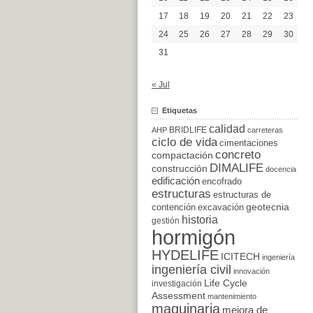
17
18
19
20
21
22
23
24
25
26
27
28
29
30
31
« Jul
Etiquetas
calidad
BRIDLIFE
AHP
carreteras
ciclo de vida
cimentaciones
concreto
compactación
DIMALIFE
construcción
docencia
edificación
encofrado
estructuras
estructuras de
excavación
geotecnia
contención
historia
gestión
hormigón
HYDELIFE
ICITECH
ingeniería
ingeniería civil
innovación
Life Cycle
investigación
Assessment
mantenimiento
maquinaria
mejora de