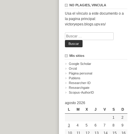
NO PLAGIES, VINCULA
Usa el vínculo a este documento o a
la pagina principal:
victoryepes.blogs.upv.es/
Buscar:
Mis sitios
Google Scholar
Orcid
Página personal
Publons
Researcher-ID
Researchgate
Scopus-AuthorID
agosto 2026
L
M
X
J
V
S
D
1
2
3
4
5
6
7
8
9
10
11
12
13
14
15
16