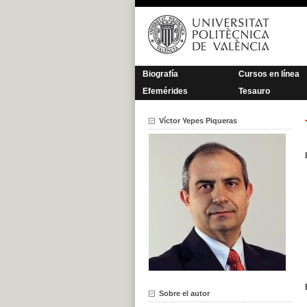
Saltar
al
contenido
Biografía
Cursos en línea
Efemérides
Tesauro
Víctor Yepes Piqueras
Sobre el autor