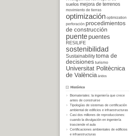
suelos
mejora de terrenos
movimiento de tierras
optimización
optimization
procedimientos
perforación
de construcción
puente
puentes
RESILIFE
sostenibilidad
toma de
Sustainability
decisiones
turismo
Universitat Politècnica
de València
áridos
Histórico
Biomateriales: la ingeniería que crece
antes de construirse
Tipologías de sistemas de certificación
ambiental de edificios e infraestructuras
Casi dos millones de reproducciones:
cuando la divulgación en ingeniería
trasciende el aula
Certificaciones ambientales de edificios
e infraestructuras