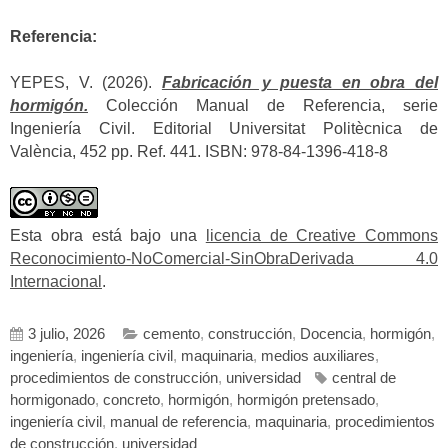
Referencia:
YEPES, V. (2026).
Fabricación y puesta en obra del
hormigón.
Colección Manual de Referencia, serie
Ingeniería Civil. Editorial Universitat Politècnica de
València, 452 pp. Ref. 441. ISBN: 978-84-1396-418-8
Esta obra está bajo una
licencia de Creative Commons
Reconocimiento-NoComercial-SinObraDerivada 4.0
Internacional
.
3 julio, 2026
cemento
,
construcción
,
Docencia
,
hormigón
,
ingeniería
,
ingeniería civil
,
maquinaria
,
medios auxiliares
,
procedimientos de construcción
,
universidad
central de
hormigonado
,
concreto
,
hormigón
,
hormigón pretensado
,
ingeniería civil
,
manual de referencia
,
maquinaria
,
procedimientos
de construcción
,
universidad