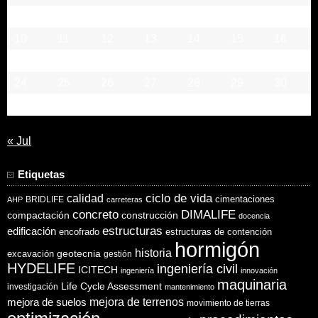
3
4
5
6
7
8
9
10
11
12
13
14
15
16
17
18
19
20
21
22
23
24
25
26
27
28
29
30
31
« Jul
Etiquetas
ciclo de vida
calidad
cimentaciones
BRIDLIFE
AHP
carreteras
concreto
DIMALIFE
compactación
construcción
docencia
estructuras
edificación
encofrado
estructuras de contención
hormigón
historia
excavación
geotecnia
gestión
HYDELIFE
ingeniería civil
ICITECH
ingeniería
innovación
maquinaria
Life Cycle Assessment
investigación
mantenimiento
mejora de suelos
mejora de terrenos
movimiento de tierras