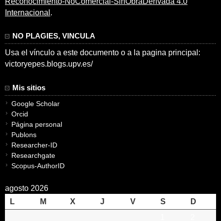
Reconocimiento-NoComercial-SinObraDerivada 4.0
Internacional
.
NO PLAGIES, VINCULA
Usa el vínculo a este documento o a la pagina principal:
victoryepes.blogs.upv.es/
Mis sitios
Google Scholar
Orcid
Página personal
Publons
Researcher-ID
Researchgate
Scopus-AuthorID
agosto 2026
L
M
X
J
V
S
D
1
2