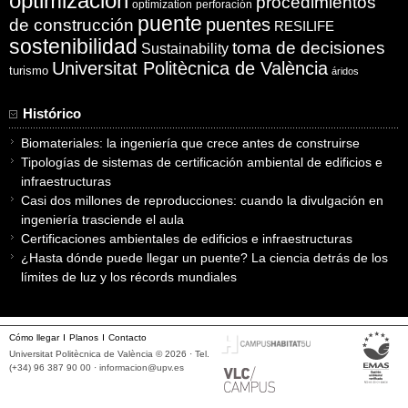
optimización
procedimientos
optimization
perforación
puente
puentes
de construcción
RESILIFE
sostenibilidad
toma de decisiones
Sustainability
Universitat Politècnica de València
turismo
áridos
Histórico
Biomateriales: la ingeniería que crece antes de construirse
Tipologías de sistemas de certificación ambiental de edificios e
infraestructuras
Casi dos millones de reproducciones: cuando la divulgación en
ingeniería trasciende el aula
Certificaciones ambientales de edificios e infraestructuras
¿Hasta dónde puede llegar un puente? La ciencia detrás de los
límites de luz y los récords mundiales
Cómo llegar
Planos
Contacto
Universitat Politècnica de València © 2026 · Tel.
(+34) 96 387 90 00 ·
informacion@upv.es