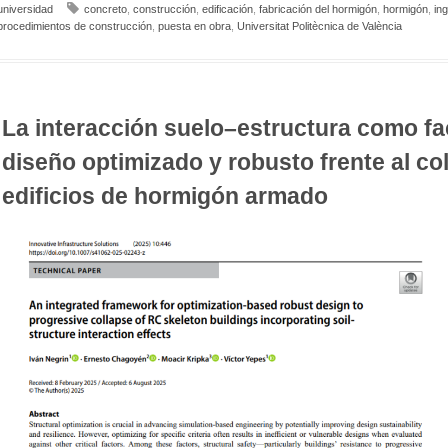
universidad
concreto
,
construcción
,
edificación
,
fabricación del hormigón
,
hormigón
,
ing
procedimientos de construcción
,
puesta en obra
,
Universitat Politècnica de València
La interacción suelo–estructura como fac
diseño optimizado y robusto frente al c
edificios de hormigón armado