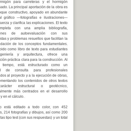
rmigón para carreteras y el hormigón
ado. La principal aportación de la obra es
oque constructivo, apoyado en abundante
al gráfico —fotografías e ilustraciones—
uerza y clarifica las explicaciones. El texto
mpleta con una amplia bibliografía,
iones de autoevaluación con sus
tas y problemas resueltos que facilitan la
idación de los conceptos fundamentales.
ido como libro de texto para estudiantes
geniería y arquitectura, ofrece una
ción práctica clara para la construcción. Al
 tiempo, está estructurado como un
l de consulta para profesionales
dos al proyecto y a la ejecución de obras,
mentando los contenidos de otros textos
rácter estructural o geotécnico,
almente más centrados en el desarrollo
 y en el cálculo.
ro está editado a todo color, con 452
s, 214 fotografías y dibujos, así como 200
as tipo test (con sus respuestas) y un total