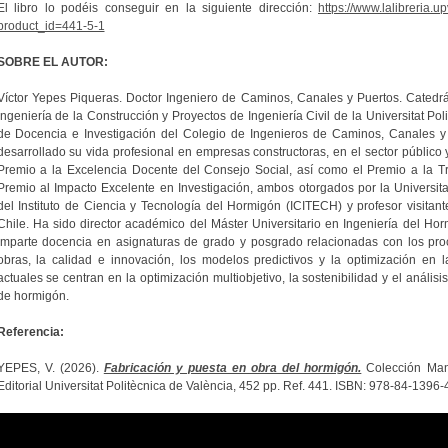
El libro lo podéis conseguir en la siguiente dirección:
https://www.lalibreria.
product_id=441-5-1
SOBRE EL AUTOR:
Víctor Yepes Piqueras. Doctor Ingeniero de Caminos, Canales y Puertos. Catedr
Ingeniería de la Construcción y Proyectos de Ingeniería Civil de la Universitat Po
de Docencia e Investigación del Colegio de Ingenieros de Caminos, Canales 
desarrollado su vida profesional en empresas constructoras, en el sector público y
Premio a la Excelencia Docente del Consejo Social, así como el Premio a la Tra
Premio al Impacto Excelente en Investigación, ambos otorgados por la Universitat
del Instituto de Ciencia y Tecnología del Hormigón (ICITECH) y profesor visitant
Chile. Ha sido director académico del Máster Universitario en Ingeniería del Ho
Imparte docencia en asignaturas de grado y posgrado relacionadas con los pro
obras, la calidad e innovación, los modelos predictivos y la optimización en l
actuales se centran en la optimización multiobjetivo, la sostenibilidad y el análisi
de hormigón.
Referencia:
YEPES, V. (2026).
Fabricación y puesta en obra del hormigón.
Colección Manua
Editorial Universitat Politècnica de València, 452 pp. Ref. 441. ISBN: 978-84-1396