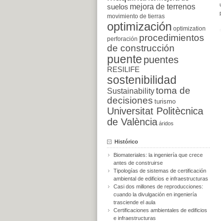
suelos
mejora de terrenos
movimiento de tierras
optimización
optimization
procedimientos
perforación
de construcción
puente
puentes
RESILIFE
sostenibilidad
toma de
Sustainability
decisiones
turismo
Universitat Politècnica
de València
áridos
Histórico
Biomateriales: la ingeniería que crece
antes de construirse
Tipologías de sistemas de certificación
ambiental de edificios e infraestructuras
Casi dos millones de reproducciones:
cuando la divulgación en ingeniería
trasciende el aula
Certificaciones ambientales de edificios
e infraestructuras