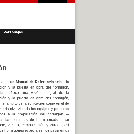
Personajes
ón
esento un
Manual de Referencia
sobre la
ación y la puesta en obra del hormigón.
ibro ofrece una visión integral de la
ación y la puesta en obra del hormigón,
n el ámbito de la edificación como en el de
niería civil. Aborda los equipos y procesos
ados a la preparación del hormigón —
das las centrales de hormigonado—, su
orte, vertido, compactación y curado, así
os hormigones especiales, los pavimentos