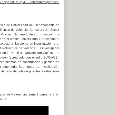
upv.es/portalEd/UpvGEStore/control/product?
ático de Universidad del Departamento de
litècnica de València. Consejero del Sector
y Puertos. Número 1 de su promoción, ha
 en el ámbito universitario. Ha recibido el
yectoria Excelente en Investigación y el
 Politècnica de València. Es investigador
e en la Pontificia Universidad Católica de
rmigón (acreditado con el sello EUR-ACE).
cedimientos de construcción y gestión de
a ingeniería. Sus líneas de investigación
s de ciclo de vida de puentes y estructuras
l de Referencia, serie Ingeniería Civil.
-418-8