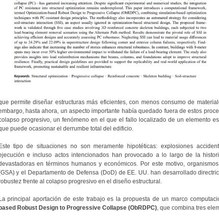
que permite diseñar estructuras más eficientes, con menos consumo de material
embargo, hasta ahora, un aspecto importante había quedado fuera de estos proceso
colapso progresivo, un fenómeno en el que el fallo localizado de un elemento e
que puede ocasionar el derrumbe total del edificio.
Este tipo de situaciones no son meramente hipotéticas: explosiones accident
ejecución e incluso actos intencionados han provocado a lo largo de la histori
devastadoras en términos humanos y económicos. Por este motivo, organismos 
(GSA) y el Departamento de Defensa (DoD) de EE. UU. han desarrollado directrices
robustez frente al colapso progresivo en el diseño estructural.
La principal aportación de este trabajo es la propuesta de un marco computa
based Robust Design to Progressive Collapse (ObRDPC)
, que combina tres ele