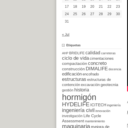
17
18
19
20
21
22
23
24
25
26
27
28
29
30
31
« Jul
Etiquetas
calidad
BRIDLIFE
AHP
carreteras
ciclo de vida
cimentaciones
concreto
compactación
DIMALIFE
construcción
docencia
edificación
encofrado
estructuras
estructuras de
excavación
geotecnia
contención
historia
gestión
hormigón
HYDELIFE
ICITECH
ingeniería
ingeniería civil
innovación
Life Cycle
investigación
Assessment
mantenimiento
maquinaria
mejora de