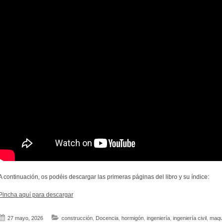
A continuación, os podéis descargar las primeras páginas del libro y su índice:
Pincha aquí para descargar
27 mayo, 2026
construcción
,
Docencia
,
hormigón
,
ingeniería
,
ingeniería civil
,
maqu