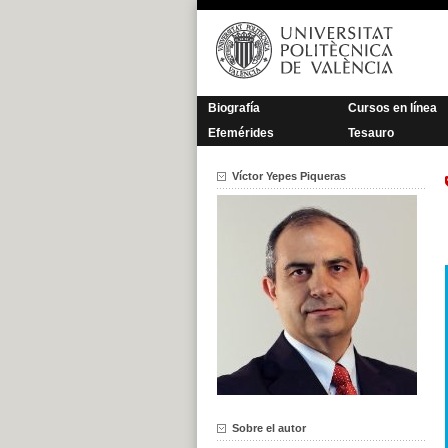
Saltar
al
contenido
Biografía
Cursos en línea
Efemérides
Tesauro
Víctor Yepes Piqueras
Sobre el autor