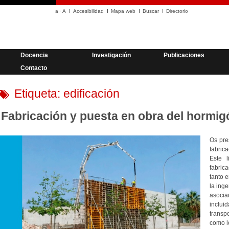
a
·
A
Accesibilidad
Mapa web
Buscar
Directorio
Docencia
Investigación
Publicaciones
Contacto
Etiqueta:
edificación
Fabricación y puesta en obra del hormig
Os pr
fabric
Este l
fabric
tanto e
la inge
asoci
inclui
transp
como l