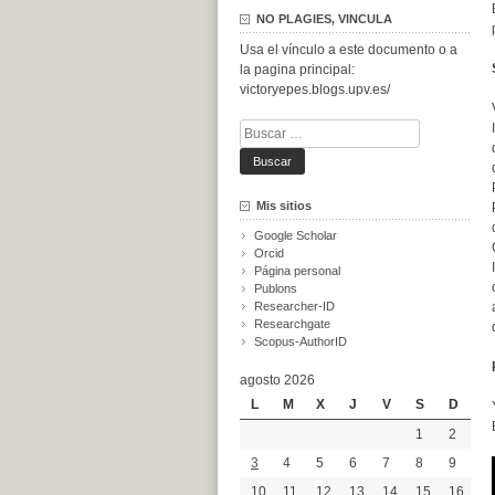
NO PLAGIES, VINCULA
Usa el vínculo a este documento o a
la pagina principal:
victoryepes.blogs.upv.es/
Buscar:
Mis sitios
Google Scholar
Orcid
Página personal
Publons
Researcher-ID
Researchgate
Scopus-AuthorID
agosto 2026
L
M
X
J
V
S
D
1
2
3
4
5
6
7
8
9
10
11
12
13
14
15
16