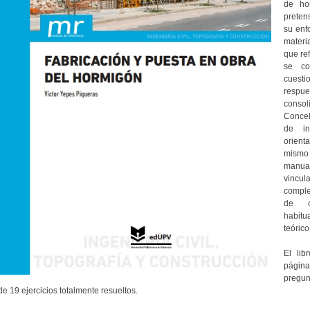
de ho
pretens
su enf
materi
que ref
se co
cuest
respues
consol
Conceb
de in
orienta
mismo
manua
vincula
comple
de ca
habitu
teórico
El lib
página
pregunt
de 19 ejercicios totalmente resueltos.