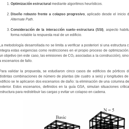
Optimización estructural
mediante algoritmos heurísticos.
Diseño robusto frente a colapso progresivo
, aplicado desde el inicio
Alternate Path
.
Consideración de la interacción suelo–estructura (SSI)
, aspecto habi
forma notable la respuesta real de un edificio.
La metodología desarrollada no se limita a verificar a posteriori si una estructura 
integra estas exigencias como restricciones en el propio proceso de optimización.
un objetivo (en este caso, las emisiones de CO₂ asociadas a la construcción), sino
a escenarios de fallo.
Para validar la propuesta, se estudiaron cinco casos de edificios de pórticos
distintas combinaciones de número de plantas (de cuatro a seis) y longitudes de 
edificio se le aplicaron dos escenarios de daño: la eliminación de una columna d
exterior. Estos escenarios, definidos en la guía GSA, simulan situaciones críti
estructura para redistribuir las cargas y evitar un colapso en cadena.