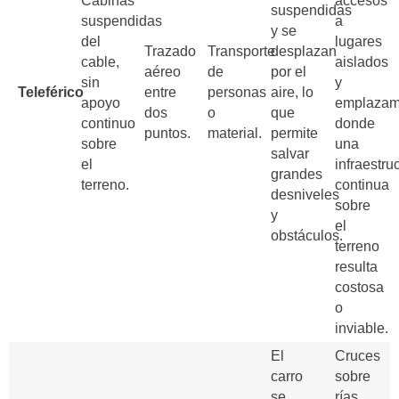
Cabinas
accesos
suspendidas
suspendidas
a
y se
del
lugares
Trazado
Transporte
desplazan
cable,
aislados
aéreo
de
por el
sin
y
Teleférico
entre
personas
aire, lo
apoyo
emplazam
dos
o
que
continuo
donde
puntos.
material.
permite
sobre
una
salvar
el
infraestru
grandes
terreno.
continua
desniveles
sobre
y
el
obstáculos.
terreno
resulta
costosa
o
inviable.
El
Cruces
carro
sobre
se
rías,