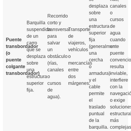
desplaza
canales
sobre
o
Recorrido
una
cursos
Barquilla
corto y
estructura
de
suspendida
transversal
Transporte
superior
agua
de un
para
de
Puente
fija
cuando
carro
salvar
viajeros,
transbordador
(generalmente
un
que se
un
vehículos
(o
una
puente
desplaza
obstáculo
o
puente
cercha
convencio
sobre
(rías,
mercancías
colgante
o
resulta
una
canales
entre
transbordador)
armadura)
inviable,
estructura
o
dos
y el
interfiere
superior
cursos
márgenes.
cable
con la
fija.
de
permite
navegaci
agua).
el
o exige
traslado
solucione
puntual
estructura
de la
más
barquilla.
complejas