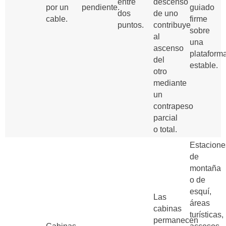
entre
descenso
por un
pendiente.
guiado
dos
de uno
cable.
firme
puntos.
contribuye
sobre
al
una
ascenso
plataform
del
estable.
otro
mediante
un
contrapeso
parcial
o total.
Estacione
de
montaña
o de
esquí,
Las
áreas
cabinas
turísticas,
permanecen