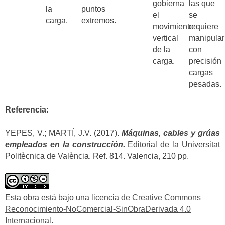
gobierna
las que
la
puntos
el
se
carga.
extremos.
movimiento
requiere
vertical
manipular
de la
con
carga.
precisión
cargas
pesadas.
Referencia:
YEPES, V.; MARTÍ, J.V. (2017).
Máquinas, cables y grúas
empleados en la construcción.
Editorial de la Universitat
Politècnica de València. Ref. 814. Valencia, 210 pp.
Esta obra está bajo una
licencia de Creative Commons
Reconocimiento-NoComercial-SinObraDerivada 4.0
Internacional
.