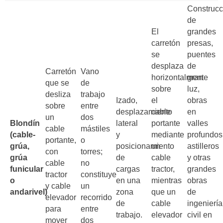
Construcc
de
El
grandes
carretón
presas,
se
puentes
desplaza
de
Carretón
Vano
horizontalmente
gran
que se
de
sobre
luz,
desliza
trabajo
Izado,
el
obras
sobre
entre
desplazamiento
cable
en
un
dos
Blondín
lateral
portante
valles
cable
mástiles
(cable-
y
mediante
profundos
portante,
o
grúa,
posicionamiento
un
astilleros
con
torres;
grúa
de
cable
y otras
cable
no
funicular
cargas
tractor,
grandes
tractor
constituye
o
en una
mientras
obras
y cable
un
andarivel)
zona
que un
de
elevador
recorrido
de
cable
ingeniería
para
entre
trabajo.
elevador
civil en
mover
dos