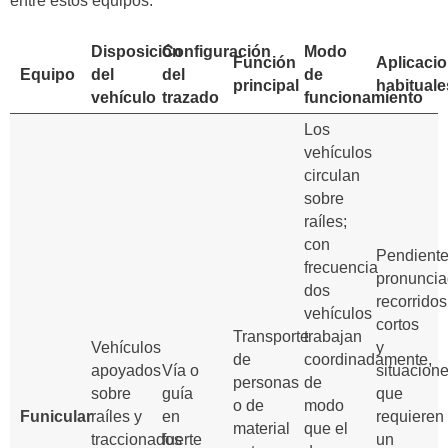
entre estos equipos.
Disposición
Configuración
Modo
Función
Aplicaci
Equipo
del
del
de
principal
habituale
vehículo
trazado
funcionamiento
Los
vehículos
circulan
sobre
raíles;
con
Pendient
frecuencia
pronuncia
dos
recorridos
vehículos
cortos
Transporte
trabajan
Vehículos
y
de
coordinadamente,
apoyados
Vía o
situacion
personas
de
sobre
guía
que
o de
modo
Funicular
raíles y
en
requieren
material
que el
traccionados
fuerte
un