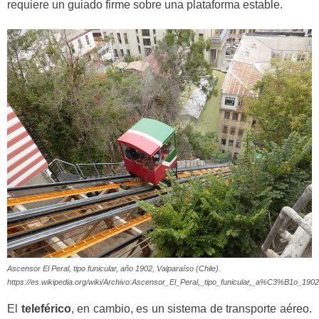
requiere un guiado firme sobre una plataforma estable.
Ascensor El Peral, tipo funicular, año 1902, Valparaíso (Chile).
https://es.wikipedia.org/wiki/Archivo:Ascensor_El_Peral,_tipo_funicular,_a%C3%B1o_1
El
teleférico
, en cambio, es un sistema de transporte aéreo.