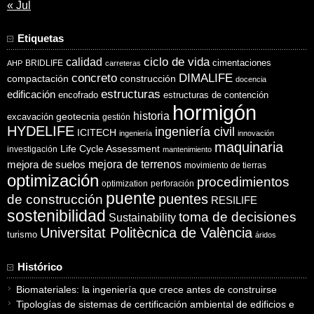
« Jul
Etiquetas
ciclo de vida
calidad
cimentaciones
BRIDLIFE
AHP
carreteras
concreto
DIMALIFE
compactación
construcción
docencia
estructuras
edificación
encofrado
estructuras de contención
hormigón
historia
excavación
geotecnia
gestión
HYDELIFE
ingeniería civil
ICITECH
ingeniería
innovación
maquinaria
Life Cycle Assessment
investigación
mantenimiento
mejora de suelos
mejora de terrenos
movimiento de tierras
optimización
procedimientos
optimization
perforación
puente
puentes
de construcción
RESILIFE
sostenibilidad
toma de decisiones
Sustainability
Universitat Politècnica de València
turismo
áridos
Histórico
Biomateriales: la ingeniería que crece antes de construirse
Tipologías de sistemas de certificación ambiental de edificios e