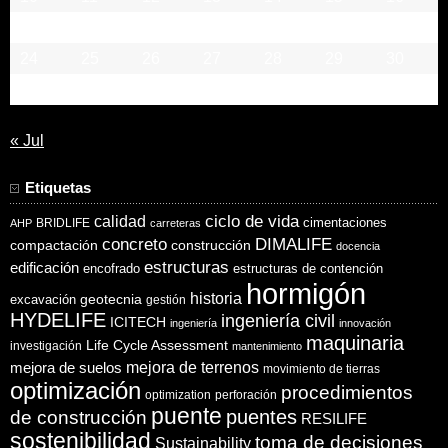
17
18
19
20
21
22
23
24
25
26
27
28
29
30
31
« Jul
Etiquetas
ciclo de vida
calidad
cimentaciones
BRIDLIFE
AHP
carreteras
concreto
DIMALIFE
compactación
construcción
docencia
estructuras
edificación
encofrado
estructuras de contención
hormigón
historia
excavación
geotecnia
gestión
HYDELIFE
ingeniería civil
ICITECH
ingeniería
innovación
maquinaria
Life Cycle Assessment
investigación
mantenimiento
mejora de suelos
mejora de terrenos
movimiento de tierras
optimización
procedimientos
optimization
perforación
puente
puentes
de construcción
RESILIFE
sostenibilidad
toma de decisiones
Sustainability