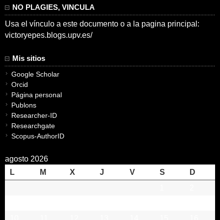
NO PLAGIES, VINCULA
Usa el vínculo a este documento o a la pagina principal:
victoryepes.blogs.upv.es/
Mis sitios
Google Scholar
Orcid
Página personal
Publons
Researcher-ID
Researchgate
Scopus-AuthorID
agosto 2026
L
M
X
J
V
S
D
1
2
3
4
5
6
7
8
9
10
11
12
13
14
15
16