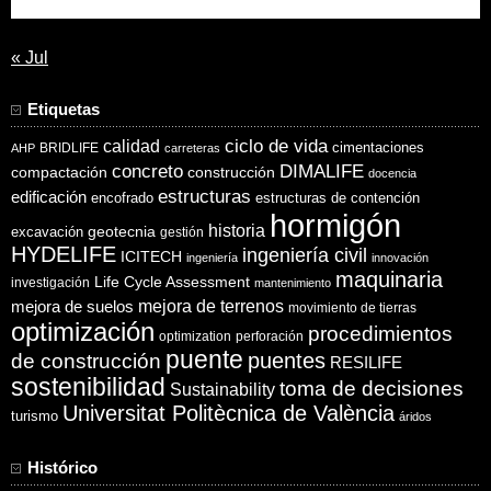
31
« Jul
Etiquetas
ciclo de vida
calidad
cimentaciones
BRIDLIFE
AHP
carreteras
concreto
DIMALIFE
compactación
construcción
docencia
estructuras
edificación
encofrado
estructuras de contención
hormigón
historia
excavación
geotecnia
gestión
HYDELIFE
ingeniería civil
ICITECH
ingeniería
innovación
maquinaria
Life Cycle Assessment
investigación
mantenimiento
mejora de suelos
mejora de terrenos
movimiento de tierras
optimización
procedimientos
optimization
perforación
puente
puentes
de construcción
RESILIFE
sostenibilidad
toma de decisiones
Sustainability
Universitat Politècnica de València
turismo
áridos
Histórico