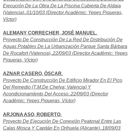
Ejecución De La Obra De La Piscina Cubierta De Aldaia
(Valencia)..01/10/03 (Director Acadèmic: Yepes Piqueras,
Víctor)
ALEMANY CORRECHER, JOSÉ MANUEL.
Proyecto De Construcción De La Red De Distribución De
Aguas Potables De La Urbanización Parque Santa Bárbara
De Rocafort (Valencia),.22/09/03 (Director Acadèmic: Yepes
Piqueras, Víctor)
AZNAR CASERO, ÓSCAR.
Proyecto De Construcción De Edificio Mirador En El Pico
Del Remedio (T.M.De Chelva; Valencia) Y
Acondicionamíento Del Acceso..22/09/03 (Director
Acadèmic: Yepes Piqueras, Víctor)
ARJONA ASO, ROBERTO.
Proyecto De Ejecución De Conexión Peatonal Entre Las
Calas Mosca Y Capitán En Orihuela (Alicante)..18/09/03