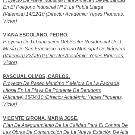
Proyecto De Nave Industrial Para Almacen De Mudanzas
En El Poligono Industrial Nº 2, La Pobla Llarga
(Valencia).14/12/10 (Director Acadèmic: Yepes Piqueras,
Víctor)
VIANA ESCOLANO, PEDRO.
Proyecto De Urbanización Del Sector Residencial Ue-1,
Masía De San Francisco, Término Municipal De Náquera
(Valencia).22/09/10 (Director Acadèmic: Yepes Piqueras,
Víctor)
PASCUAL OLMOS, CARLOS.
Proyecto De Paseo Marítimo Y Mejora De La Fachada
Litoral En La Playa De Poniente De Benidorm
(Alicante).15/04/10 (Director Acadèmic: Yepes Piqueras,
Víctor)
VICENTE GIRONA, MARIA JOSE.
Plan De Aseguramiento De La Calidad Para El Control De
Las Obras De Construcción De La Nueva Estación De Alta