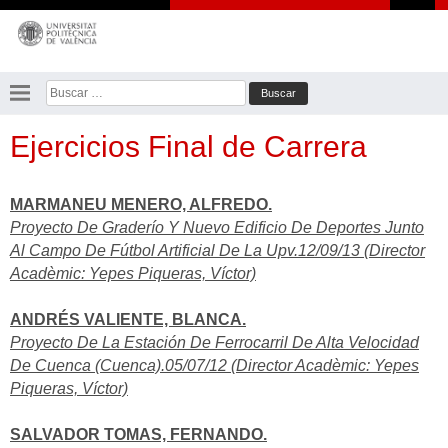
Saltar
al
contenido
Buscar:
Ejercicios Final de Carrera
MARMANEU MENERO, ALFREDO.
Proyecto De Graderío Y Nuevo Edificio De Deportes Junto
Al Campo De Fútbol Artificial De La Upv.12/09/13 (Director
Acadèmic: Yepes Piqueras, Víctor)
ANDRÉS VALIENTE, BLANCA.
Proyecto De La Estación De Ferrocarril De Alta Velocidad
De Cuenca (Cuenca).05/07/12 (Director Acadèmic: Yepes
Piqueras, Víctor)
SALVADOR TOMAS, FERNANDO.