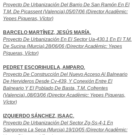
Proyecto De Urbanización Del Barrio De San Ramón En El
T.M. De Picassent (Valencia).05/07/06 (Director Acadèmic:
Yepes Piqueras, Víctor)
BARCELO MARTÍNEZ, JESÚS MARÍA.
Proyecto De Urbanización En El Sector Ua-430.1 En El T.M.
De Sucina (Murcia).28/06/06 (Director Acadèmic: Yepes
Piqueras, Víctor)
PEDRET ESCORIHUELA, AMPARO.
Proyecto De Construcción Del Nuevo Acceso Al Balneario
De Hervideros Desde Cv-439, Y Conexión Entre El
Balneario Y El Poblado De Basta, T.M. Cofrentes
(Valencia)..08/03/06 (Director Acadèmic: Yepes Piqueras,
Víctor)
IZQUIERDO SÁNCHEZ, ISAAC.
Proyecto De Urbanización Del Sector Zg-Ss-4-1 En
Sangonera La Seca (Murcia).19/10/05 (Director Acadèmic: