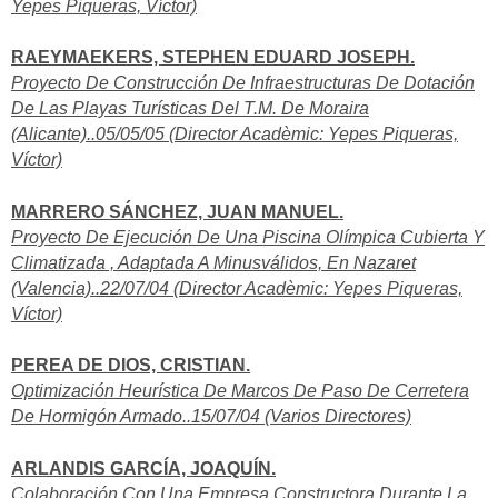
Yepes Piqueras, Víctor)
RAEYMAEKERS, STEPHEN EDUARD JOSEPH.
Proyecto De Construcción De Infraestructuras De Dotación
De Las Playas Turísticas Del T.M. De Moraira
(Alicante)..05/05/05 (Director Acadèmic: Yepes Piqueras,
Víctor)
MARRERO SÁNCHEZ, JUAN MANUEL.
Proyecto De Ejecución De Una Piscina Olímpica Cubierta Y
Climatizada , Adaptada A Minusválidos, En Nazaret
(Valencia)..22/07/04 (Director Acadèmic: Yepes Piqueras,
Víctor)
PEREA DE DIOS, CRISTIAN.
Optimización Heurística De Marcos De Paso De Cerretera
De Hormigón Armado..15/07/04 (Varios Directores)
ARLANDIS GARCÍA, JOAQUÍN.
Colaboración Con Una Empresa Constructora Durante La