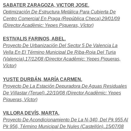
SABATER ZARAGOZA, VICTOR JOSE.
Optimización De Estructura Metálica Para Cubierta De
Centro Comercial En Praga (República Checa).29/01/09
(Director Acadèmic: Yepes Piqueras, Víctor)
ESTIVALIS FARINOS, ABEL.
Proyecto De Urbanización Del Sector 5 De Valencia La
Vella En El Término Municipal De Riba-Roja Del Turia
(Valencia).17/12/08 (Director Acadèmic: Yepes Piqueras,
Víctor)
YUSTE DURBÁN, MARÍA CARMEN.
Proyecto De La Estación Depuradora De Aguas Residuales
De Villastar (Teruel)..22/10/08 (Director Acadèmic: Yepes
Piqueras, Víctor)
VILLORA DEVÍS, MARTA.
Proyecto De Acondicionamiento De La N-340, Del Pk 955 Al
Pk 956, Término Municipal De Nules (Castellón)..15/07/08