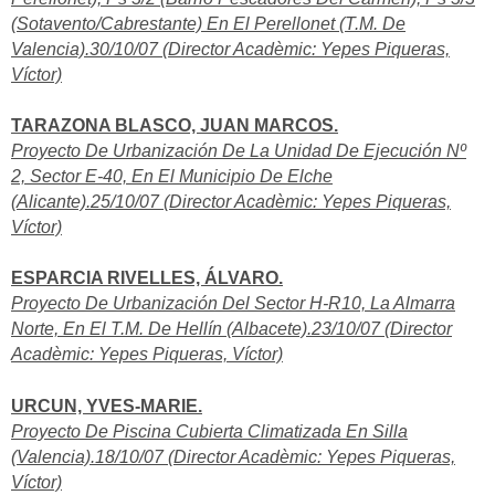
(Sotavento/Cabrestante) En El Perellonet (T.M. De
Valencia).30/10/07 (Director Acadèmic: Yepes Piqueras,
Víctor)
TARAZONA BLASCO, JUAN MARCOS.
Proyecto De Urbanización De La Unidad De Ejecución Nº
2, Sector E-40, En El Municipio De Elche
(Alicante).25/10/07 (Director Acadèmic: Yepes Piqueras,
Víctor)
ESPARCIA RIVELLES, ÁLVARO.
Proyecto De Urbanización Del Sector H-R10, La Almarra
Norte, En El T.M. De Hellín (Albacete).23/10/07 (Director
Acadèmic: Yepes Piqueras, Víctor)
URCUN, YVES-MARIE.
Proyecto De Piscina Cubierta Climatizada En Silla
(Valencia).18/10/07 (Director Acadèmic: Yepes Piqueras,
Víctor)