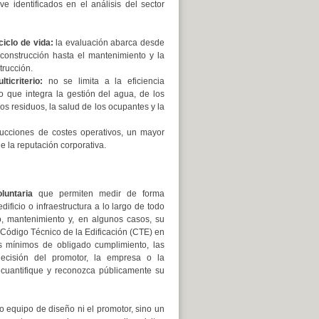
ve identificados en el análisis del sector
ciclo de vida:
la evaluación abarca desde
 construcción hasta el mantenimiento y la
trucción.
ticriterio:
no se limita a la eficiencia
no que integra la gestión del agua, de los
los residuos, la salud de los ocupantes y la
ducciones de costes operativos, un mayor
de la reputación corporativa.
luntaria
que permiten medir de forma
icio o infraestructura a lo largo de todo
o, mantenimiento y, en algunos casos, su
l Código Técnico de la Edificación (CTE) en
s mínimos de obligado cumplimiento, las
decisión del promotor, la empresa o la
 cuantifique y reconozca públicamente su
io equipo de diseño ni el promotor, sino un