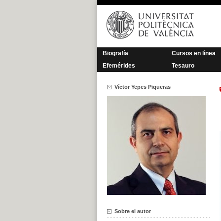
Saltar
al
contenido
Biografía
Cursos en línea
Efemérides
Tesauro
Víctor Yepes Piqueras
Sobre el autor