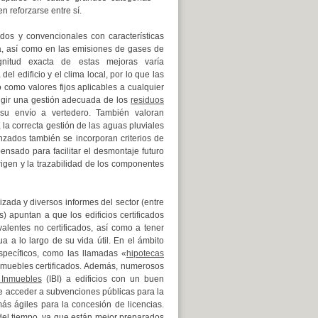
 reforzarse entre sí.
ados y convencionales con características
a, así como en las emisiones de gases de
gnitud exacta de estas mejoras varía
el edificio y el clima local, por lo que las
 como valores fijos aplicables a cualquier
exigir una gestión adecuada de los
residuos
su envío a vertedero. También valoran
la correcta gestión de las aguas pluviales
anzados también se incorporan criterios de
ensado para facilitar el desmontaje futuro
igen y la trazabilidad de los componentes
izada y diversos informes del sector (entre
s) apuntan a que los edificios certificados
valentes no certificados, así como a tener
 a lo largo de su vida útil. En el ámbito
specíficos, como las llamadas «
hipotecas
inmuebles certificados. Además, numerosos
 Inmuebles
(IBI) a edificios con un buen
de acceder a subvenciones públicas para la
más ágiles para la concesión de licencias.
 del tiempo, ya que están mejor preparados