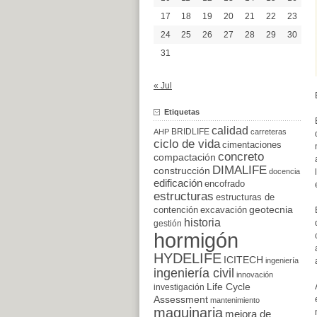
17
18
19
20
21
22
23
24
25
26
27
28
29
30
31
« Jul
Etiquetas
calidad
BRIDLIFE
AHP
carreteras
ciclo de vida
cimentaciones
concreto
compactación
DIMALIFE
construcción
docencia
edificación
encofrado
estructuras
estructuras de
excavación
geotecnia
contención
historia
gestión
hormigón
HYDELIFE
ICITECH
ingeniería
ingeniería civil
innovación
Life Cycle
investigación
Assessment
mantenimiento
maquinaria
mejora de