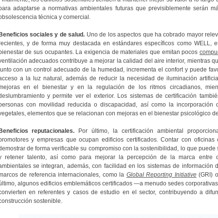
para adaptarse a normativas ambientales futuras que previsiblemente serán má
obsolescencia técnica y comercial.
Beneficios sociales y de salud.
Uno de los aspectos que ha cobrado mayor releva
recientes, y de forma muy destacada en estándares específicos como WELL, es 
bienestar de sus ocupantes. La exigencia de materiales que emitan pocos
compue
ventilación adecuados contribuye a mejorar la calidad del aire interior, mientras q
junto con un control adecuado de la humedad, incrementa el confort y puede favor
acceso a la luz natural, además de reducir la necesidad de iluminación artificial,
mejoras en el bienestar y en la regulación de los ritmos circadianos, mie
deslumbramiento y permite ver el exterior. Los sistemas de certificación tambié
personas con movilidad reducida o discapacidad, así como la incorporación d
vegetales, elementos que se relacionan con mejoras en el bienestar psicológico de
Beneficios reputacionales.
Por último, la certificación ambiental proporcion
promotores y empresas que ocupan edificios certificados. Contar con oficinas c
demostrar de forma verificable su compromiso con la sostenibilidad, lo que puede s
y retener talento, así como para mejorar la percepción de la marca entre cli
ambientales se integran, además, con facilidad en los sistemas de información
marcos de referencia internacionales, como la
Global Reporting Initiative
(GRI) 
último, algunos edificios emblemáticos certificados —a menudo sedes corporativa
convierten en referentes y casos de estudio en el sector, contribuyendo a difu
construcción sostenible.