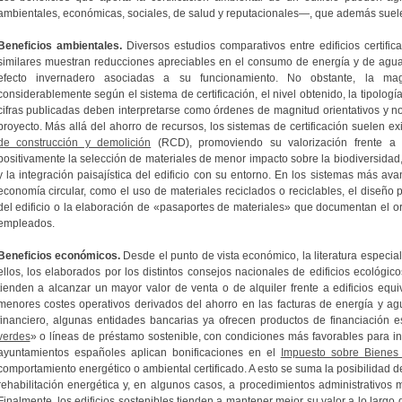
ambientales, económicas, sociales, de salud y reputacionales—, que además suelen
Beneficios ambientales.
Diversos estudios comparativos entre edificios certific
similares muestran reducciones apreciables en el consumo de energía y de agu
efecto invernadero asociadas a su funcionamiento. No obstante, la ma
considerablemente según el sistema de certificación, el nivel obtenido, la tipología d
cifras publicadas deben interpretarse como órdenes de magnitud orientativos y no
proyecto. Más allá del ahorro de recursos, los sistemas de certificación suelen 
de construcción y demolición
(RCD), promoviendo su valorización frente a 
positivamente la selección de materiales de menor impacto sobre la biodiversidad, 
y la integración paisajística del edificio con su entorno. En los sistemas más av
economía circular, como el uso de materiales reciclados o reciclables, el diseño p
del edificio o la elaboración de «pasaportes de materiales» que documentan el or
empleados.
Beneficios económicos.
Desde el punto de vista económico, la literatura especial
ellos, los elaborados por los distintos consejos nacionales de edificios ecológico
tienden a alcanzar un mayor valor de venta o de alquiler frente a edificios equi
menores costes operativos derivados del ahorro en las facturas de energía y agua
financiero, algunas entidades bancarias ya ofrecen productos de financiación e
verdes
» o líneas de préstamo sostenible, con condiciones más favorables para 
ayuntamientos españoles aplican bonificaciones en el
Impuesto sobre Bienes
comportamiento energético o ambiental certificado. A esto se suma la posibilidad 
rehabilitación energética y, en algunos casos, a procedimientos administrativos 
Finalmente, los edificios sostenibles tienden a mantener mejor su valor a lo largo