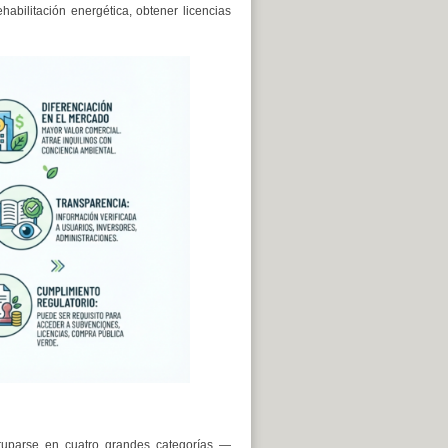
abilitación energética, obtener licencias
gruparse en cuatro grandes categorías —