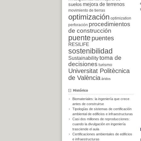
suelos
mejora de terrenos
movimiento de tierras
optimización
optimization
procedimientos
perforación
de construcción
puente
puentes
RESILIFE
sostenibilidad
toma de
Sustainability
decisiones
turismo
Universitat Politècnica
de València
áridos
Histórico
Biomateriales: la ingeniería que crece
antes de construirse
Tipologías de sistemas de certificación
ambiental de edificios e infraestructuras
Casi dos millones de reproducciones:
cuando la divulgación en ingeniería
trasciende el aula
Certificaciones ambientales de edificios
e infraestructuras