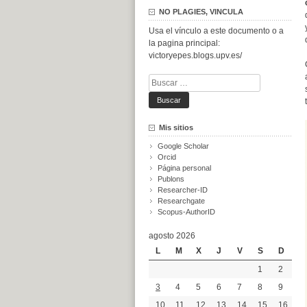
NO PLAGIES, VINCULA
Usa el vínculo a este documento o a
la pagina principal:
victoryepes.blogs.upv.es/
Buscar:
Mis sitios
Google Scholar
Orcid
Página personal
Publons
Researcher-ID
Researchgate
Scopus-AuthorID
agosto 2026
L
M
X
J
V
S
D
1
2
3
4
5
6
7
8
9
10
11
12
13
14
15
16