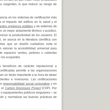
s exigentes, lo que reduce su riesgo de
ncia en los sistemas de certificación más
el impacto del edificio en la salud y el
stos orgánicos volátiles
y de sistemas de
ue un mejor aislamiento térmico y acústico,
ecer la productividad de los usuarios. El
 se asocia en la literatura científica con
ntras que un diseño cuidadoso evita el
n valoran la accesibilidad universal para
e espacios verdes, jardines o cubiertas
 los ocupantes.
a beneficios de carácter reputacional a
ertificadas permite a las organizaciones
er un factor importante a la hora de atraer
entes e inversores. Las certificaciones
 de
responsabilidad social corporativa
y en
o el
Carbon Disclosure Project
(CDP). Por
s o equipamientos públicos singulares— se
ndir y normalizar las buenas prácticas de