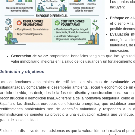
Los puntos cla
incluyen:
Enfoque en el 
el diseño y la
posible decons
Evaluación mul
energética, si
materiales, de 
innovación.
Generación de valor:
proporciona beneficios tangibles que incluyen re
valor inmobiliario, mejoras en la salud de los usuarios y un fortalecimiento 
Definición y objetivos
Las certificaciones ambientales de edificios son sistemas de
evaluación vo
estandarizada y comparable el desempeño ambiental, social y económico de un edif
su ciclo de vida, es decir, desde la fase de diseño y construcción hasta su us
deconstrucción o demolición final. A diferencia de la normativa obligatoria, como e
España o las directivas europeas de eficiencia energética, que establece uno
certificaciones ambientales son de adhesión voluntaria y responden a la 
administración de someter su proyecto a una evaluación externa que verifique,
grado de sostenibilidad.
El elemento distintivo de estos sistemas es que la valoración no la realiza el prop