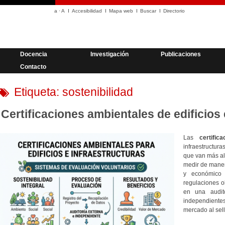
a
·
A
Accesibilidad
Mapa web
Buscar
Directorio
Docencia
Investigación
Publicaciones
Contacto
Etiqueta:
sostenibilidad
Certificaciones ambientales de edificios 
Las
certific
infraestructur
que van más al
medir de manera
y económico 
regulaciones ob
en una audito
independientes
mercado al sell