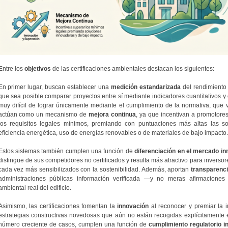
Entre los
objetivos
de las certificaciones ambientales destacan los siguientes:
En primer lugar, buscan establecer una
medición estandarizada
del rendimiento 
que sea posible comparar proyectos entre sí mediante indicadores cuantitativos y
muy difícil de lograr únicamente mediante el cumplimiento de la normativa, que v
actúan como un mecanismo de
mejora continua
, ya que incentivan a promotores
los requisitos legales mínimos, premiando con puntuaciones más altas las 
eficiencia energética, uso de energías renovables o de materiales de bajo impacto.
Estos sistemas también cumplen una función de
diferenciación en el mercado in
distingue de sus competidores no certificados y resulta más atractivo para invers
cada vez más sensibilizados con la sostenibilidad. Además, aportan
transparenc
administraciones públicas información verificada —y no meras afirmacione
ambiental real del edificio.
Asimismo, las certificaciones fomentan la
innovación
al reconocer y premiar la i
estrategias constructivas novedosas que aún no están recogidas explícitamente e
número creciente de casos, cumplen una función de
cumplimiento regulatorio i