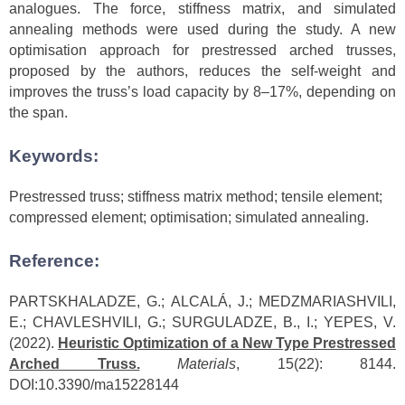
analogues. The force, stiffness matrix, and simulated
annealing methods were used during the study. A new
optimisation approach for prestressed arched trusses,
proposed by the authors, reduces the self-weight and
improves the truss’s load capacity by 8–17%, depending on
the span.
Keywords:
Prestressed truss; stiffness matrix method; tensile element;
compressed element; optimisation; simulated annealing.
Reference:
PARTSKHALADZE, G.; ALCALÁ, J.; MEDZMARIASHVILI,
E.; CHAVLESHVILI, G.; SURGULADZE, B., I.; YEPES, V.
(2022).
Heuristic Optimization of a New Type Prestressed
Arched Truss.
Materials
, 15(22): 8144.
DOI:10.3390/ma15228144