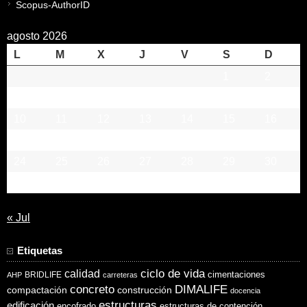
Scopus-AuthorID
agosto 2026
L
M
X
J
V
S
D
1
2
3
4
5
6
7
8
9
10
11
12
13
14
15
16
17
18
19
20
21
22
23
24
25
26
27
28
29
30
31
« Jul
Etiquetas
ciclo de vida
calidad
cimentaciones
BRIDLIFE
AHP
carreteras
concreto
DIMALIFE
compactación
construcción
docencia
estructuras
edificación
encofrado
estructuras de contención