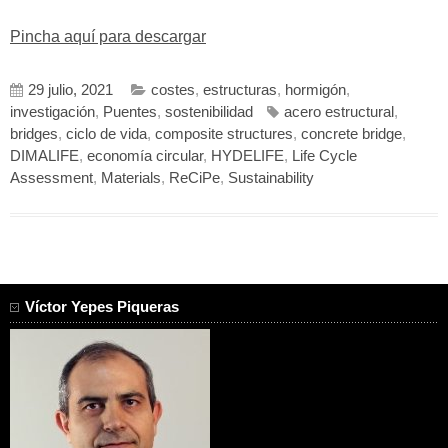
Pincha aquí para descargar
29 julio, 2021
costes
,
estructuras
,
hormigón
,
investigación
,
Puentes
,
sostenibilidad
acero estructural
,
bridges
,
ciclo de vida
,
composite structures
,
concrete bridge
,
DIMALIFE
,
economía circular
,
HYDELIFE
,
Life Cycle
Assessment
,
Materials
,
ReCiPe
,
Sustainability
Víctor Yepes Piqueras