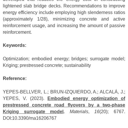
lightened slab bridge decks. Recommendations to improve
energy efficiency include employing high slenderness ratios
(approximately 1/28), minimizing concrete and active
reinforcement usage, and increasing the amount of passive
reinforcement.
Keywords:
Optimization; embodied energy; bridges; surrogate model;
Kriging; prestressed concrete; sustainability
Reference:
YEPES-BELLVER, L.; BRUN-IZQUIERDO, A.; ALCALÁ, J.;
YEPES, V. (2023).
Embodied energy optimization of
prestressed concrete road flyovers by a two-phase
Kriging surrogate model
.
Materials
,
16
(20); 6767.
DOI:10.3390/ma16206767