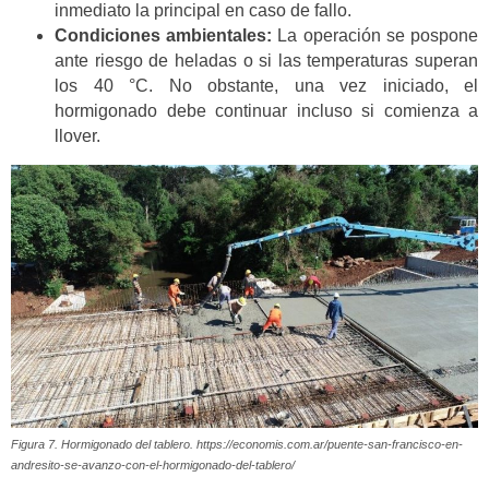
inmediato la principal en caso de fallo.
Condiciones ambientales:
La operación se pospone
ante riesgo de heladas o si las temperaturas superan
los 40 °C. No obstante, una vez iniciado, el
hormigonado debe continuar incluso si comienza a
llover.
Figura 7. Hormigonado del tablero. https://economis.com.ar/puente-san-francisco-en-
andresito-se-avanzo-con-el-hormigonado-del-tablero/