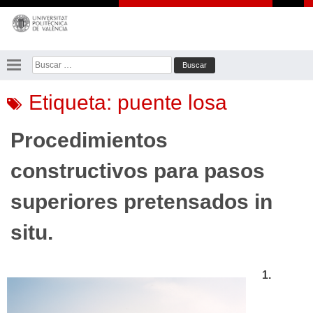
Saltar
al
contenido
Buscar:
Etiqueta:
puente losa
Procedimientos
constructivos para pasos
superiores pretensados in
situ.
1.