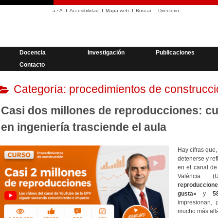
a
·
A
Accesibilidad
Mapa web
Buscar
Directorio
Docencia
Investigación
Publicaciones
Contacto
Categoría:
procedimientos de construcci
Casi dos millones de reproducciones: cu
en ingeniería trasciende el aula
Hay cifras que,
detenerse y ref
en el canal de
València 
reproduccion
gusta»
y
5
impresionan, 
mucho más allá 