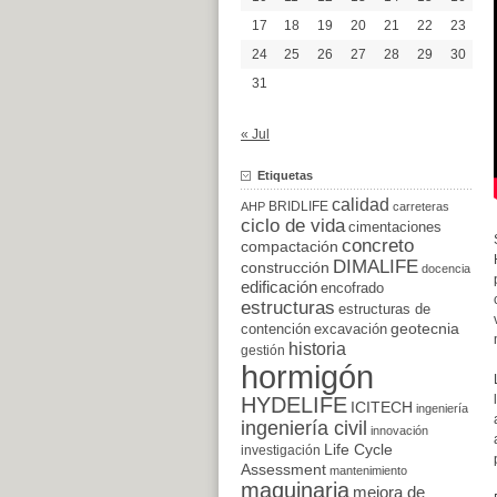
17
18
19
20
21
22
23
24
25
26
27
28
29
30
31
« Jul
Etiquetas
calidad
BRIDLIFE
AHP
carreteras
ciclo de vida
cimentaciones
concreto
compactación
DIMALIFE
construcción
docencia
edificación
encofrado
estructuras
estructuras de
excavación
geotecnia
contención
historia
gestión
hormigón
HYDELIFE
ICITECH
ingeniería
ingeniería civil
innovación
Life Cycle
investigación
Assessment
mantenimiento
maquinaria
mejora de