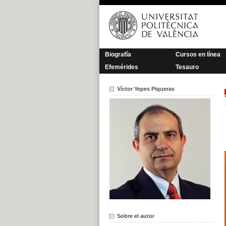
Saltar
al
contenido
Biografía
Cursos en línea
Efemérides
Tesauro
Víctor Yepes Piqueras
Sobre el autor