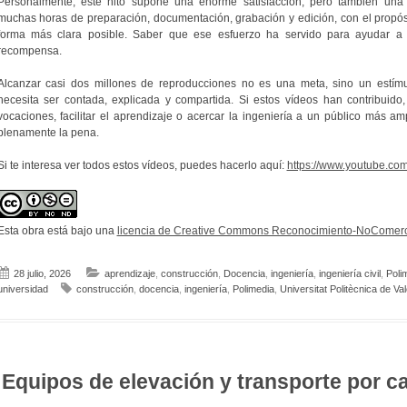
Personalmente, este hito supone una enorme satisfacción, pero también una 
muchas horas de preparación, documentación, grabación y edición, con el propós
forma más clara posible. Saber que ese esfuerzo ha servido para ayudar a 
recompensa.
Alcanzar casi dos millones de reproducciones no es una meta, sino un estímul
necesita ser contada, explicada y compartida. Si estos vídeos han contribuid
vocaciones, facilitar el aprendizaje o acercar la ingeniería a un público más am
plenamente la pena.
Si te interesa ver todos estos vídeos, puedes hacerlo aquí:
https://www.youtube.co
Esta obra está bajo una
licencia de Creative Commons Reconocimiento-NoComerci
28 julio, 2026
aprendizaje
,
construcción
,
Docencia
,
ingeniería
,
ingeniería civil
,
Poli
universidad
construcción
,
docencia
,
ingeniería
,
Polimedia
,
Universitat Politècnica de Va
Equipos de elevación y transporte por c