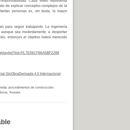
responsabilidad. Cada vídeo representa
ito de explicar conceptos complejos de la
tantas personas es, sin duda, la mayor
o para seguir trabajando. La ingeniería
o, aunque sea modestamente, a despertar
plio, entonces el objetivo habrá merecido
m/playlist?list=PL7E56CF86A0BF2288
al-SinObraDerivada 4.0 Internacional
.
media
,
procedimientos de construcción
,
lència
,
Youtube
able