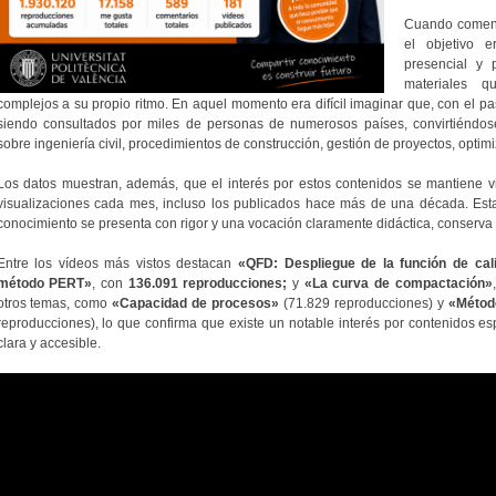
Cuando comenz
el objetivo e
presencial y 
materiales q
complejos a su propio ritmo. En aquel momento era difícil imaginar que, con el pa
siendo consultados por miles de personas de numerosos países, convirtiéndos
sobre ingeniería civil, procedimientos de construcción, gestión de proyectos, optim
Los datos muestran, además, que el interés por estos contenidos se mantiene v
visualizaciones cada mes, incluso los publicados hace más de una década. Es
conocimiento se presenta con rigor y una vocación claramente didáctica, conserva s
Entre los vídeos más vistos destacan
«QFD: Despliegue de la función de cal
método PERT»
, con
136.091 reproducciones;
y
«La curva de compactación»
otros temas, como
«Capacidad de procesos»
(71.829 reproducciones) y
«Método
reproducciones), lo que confirma que existe un notable interés por contenidos e
clara y accesible.