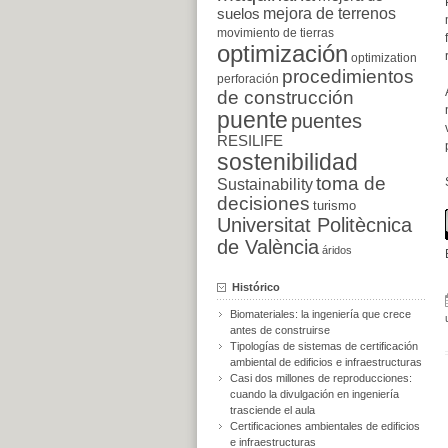
suelos
mejora de terrenos
movimiento de tierras
optimización
optimization
procedimientos
perforación
de construcción
puente
puentes
RESILIFE
sostenibilidad
toma de
Sustainability
decisiones
turismo
Universitat Politècnica
de València
áridos
Histórico
Biomateriales: la ingeniería que crece
antes de construirse
Tipologías de sistemas de certificación
ambiental de edificios e infraestructuras
Casi dos millones de reproducciones:
cuando la divulgación en ingeniería
trasciende el aula
Certificaciones ambientales de edificios
e infraestructuras