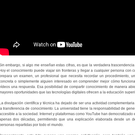
Sin embargo, si algo me enseñan estas cifras, es que la verdadera trascendencia d
Hoy el conocimiento puede viajar sin fronteras y llegar a cualquier persona con 
prepara un examen, un profesional que necesita recordar un procedimiento, un
concreta o simplemente alguien interesado en comprender mejor cómo funciona 
vídeos una respuesta. Esa posibilidad de compartir conocimiento de manera abie
mayores oportunidades que las tecnologías digitales ofrecen a la educación superi
La divulgación científica y técnica ha dejado de ser una actividad complementaria
la transferencia de conocimiento. La universidad tiene la responsabilidad de gen
accesible a la sociedad. Internet y plataformas como YouTube han democratizado
apenas dos décadas, permitiendo que una explicación elaborada desde un des
personas repartidas por todo el mundo.