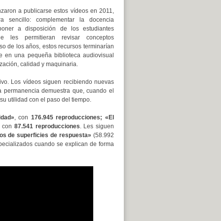
aron a publicarse estos vídeos en 2011,
ra sencillo: complementar la docencia
poner a disposición de los estudiantes
ue les permitieran revisar conceptos
so de los años, estos recursos terminarían
e en una pequeña biblioteca audiovisual
ización, calidad y maquinaria.
ivo. Los vídeos siguen recibiendo nuevas
ta permanencia demuestra que, cuando el
u utilidad con el paso del tiempo.
idad»
, con
176.945 reproducciones;
«El
, con
87.541 reproducciones
. Les siguen
s de superficies de respuesta»
(58.992
specializados cuando se explican de forma