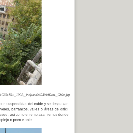
ar,_a%C3%B1o_1902,_Valpara%C3%ADso,_Chile.jpg
ecen suspendidas del cable y se desplazan
eles, barrancos, valles o áreas de difícil
 esquí, así como en emplazamientos donde
mpleja o poco viable.