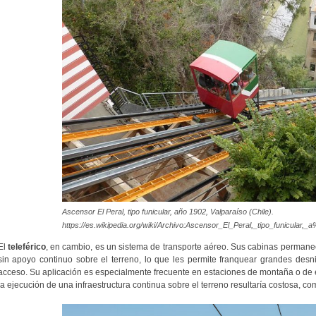
Ascensor El Peral, tipo funicular, año 1902, Valparaíso (Chile).
https://es.wikipedia.org/wiki/Archivo:Ascensor_El_Peral,_tipo_funicul
El
teleférico
, en cambio, es un sistema de transporte aéreo. Sus cabinas perman
sin apoyo continuo sobre el terreno, lo que les permite franquear grandes desniv
acceso. Su aplicación es especialmente frecuente en estaciones de montaña o de
la ejecución de una infraestructura continua sobre el terreno resultaría costosa, co