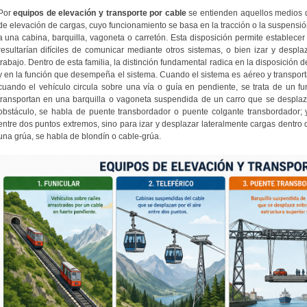
Por
equipos de elevación y transporte por cable
se entienden aquellos medios d
de elevación de cargas, cuyo funcionamiento se basa en la tracción o la suspensi
a una cabina, barquilla, vagoneta o carretón. Esta disposición permite establece
resultarían difíciles de comunicar mediante otros sistemas, o bien izar y desp
trabajo. Dentro de esta familia, la distinción fundamental radica en la disposición d
y en la función que desempeña el sistema. Cuando el sistema es aéreo y transport
cuando el vehículo circula sobre una vía o guía en pendiente, se trata de un fun
transportan en una barquilla o vagoneta suspendida de un carro que se desplaza
obstáculo, se habla de puente transbordador o puente colgante transbordador; y
entre dos puntos extremos, sino para izar y desplazar lateralmente cargas dentro
una grúa, se habla de blondín o cable-grúa.