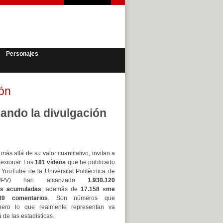
Personajes
ón
ando la divulgación
 más allá de su valor cuantitativo, invitan a
lexionar. Los
181 vídeos
que he publicado
 YouTube de la Universitat Politècnica de
(UPV) han alcanzado
1.930.120
es acumuladas
, además de
17.158 «me
89 comentarios
. Son números que
pero lo que realmente representan va
de las estadísticas.