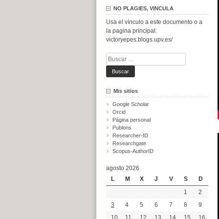
NO PLAGIES, VINCULA
Usa el vínculo a este documento o a
la pagina principal:
victoryepes.blogs.upv.es/
Buscar:
Mis sitios
Google Scholar
Orcid
Página personal
Publons
Researcher-ID
Researchgate
Scopus-AuthorID
agosto 2026
L
M
X
J
V
S
D
1
2
3
4
5
6
7
8
9
10
11
12
13
14
15
16