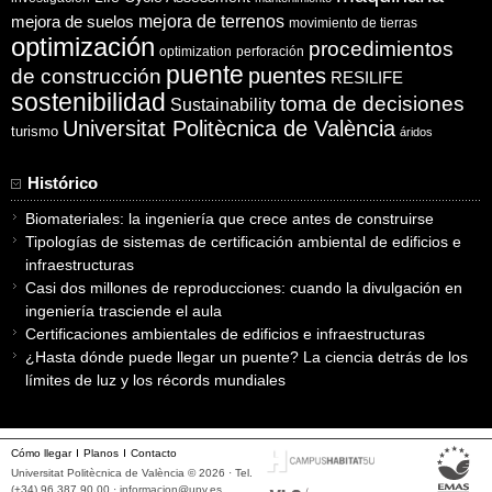
mejora de suelos
mejora de terrenos
movimiento de tierras
optimización
procedimientos
optimization
perforación
puente
puentes
de construcción
RESILIFE
sostenibilidad
toma de decisiones
Sustainability
Universitat Politècnica de València
turismo
áridos
Histórico
Biomateriales: la ingeniería que crece antes de construirse
Tipologías de sistemas de certificación ambiental de edificios e
infraestructuras
Casi dos millones de reproducciones: cuando la divulgación en
ingeniería trasciende el aula
Certificaciones ambientales de edificios e infraestructuras
¿Hasta dónde puede llegar un puente? La ciencia detrás de los
límites de luz y los récords mundiales
Cómo llegar
Planos
Contacto
Universitat Politècnica de València © 2026 · Tel.
(+34) 96 387 90 00 ·
informacion@upv.es