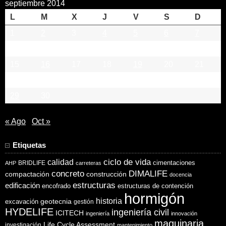
septiembre 2014
L
M
X
J
V
S
D
1
2
3
4
5
6
7
8
9
10
11
12
13
14
15
16
17
18
19
20
21
22
23
24
25
26
27
28
29
30
« Ago
Oct »
Etiquetas
ciclo de vida
calidad
cimentaciones
BRIDLIFE
AHP
carreteras
concreto
DIMALIFE
compactación
construcción
docencia
estructuras
edificación
encofrado
estructuras de contención
hormigón
historia
excavación
geotecnia
gestión
HYDELIFE
ingeniería civil
ICITECH
ingeniería
innovación
maquinaria
Life Cycle Assessment
investigación
mantenimiento