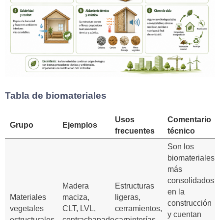
Tabla de biomateriales
Usos
Comentario
Grupo
Ejemplos
frecuentes
técnico
Son los
biomateriales
más
consolidados
Madera
Estructuras
en la
Materiales
maciza,
ligeras,
construcción
vegetales
CLT, LVL,
cerramientos,
y cuentan
estructurales
contrachapado,
carpinterías,