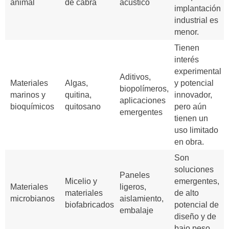
animal
de cabra
acústico
implantación
industrial es
menor.
Tienen
interés
experimental
Aditivos,
Materiales
Algas,
y potencial
biopolímeros,
marinos y
quitina,
innovador,
aplicaciones
bioquímicos
quitosano
pero aún
emergentes
tienen un
uso limitado
en obra.
Son
soluciones
Paneles
Micelio y
emergentes,
Materiales
ligeros,
materiales
de alto
microbianos
aislamiento,
biofabricados
potencial de
embalaje
diseño y de
bajo peso.