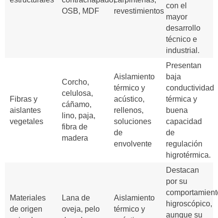
con el
OSB, MDF
revestimientos
mayor
desarrollo
técnico e
industrial.
Presentan
Aislamiento
baja
Corcho,
térmico y
conductividad
celulosa,
Fibras y
acústico,
térmica y
cáñamo,
aislantes
rellenos,
buena
lino, paja,
vegetales
soluciones
capacidad
fibra de
de
de
madera
envolvente
regulación
higrotérmica.
Destacan
por su
comportamient
Materiales
Lana de
Aislamiento
higroscópico,
de origen
oveja, pelo
térmico y
aunque su