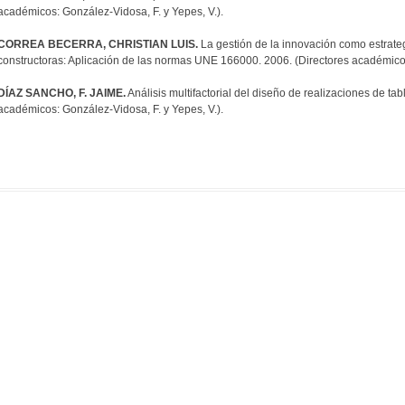
académicos: González-Vidosa, F. y Yepes, V.).
CORREA BECERRA, CHRISTIAN LUIS.
La gestión de la innovación como estrate
constructoras: Aplicación de las normas UNE 166000. 2006. (Directores académicos: 
DÍAZ SANCHO, F. JAIME.
Análisis multifactorial del diseño de realizaciones de ta
académicos: González-Vidosa, F. y Yepes, V.).