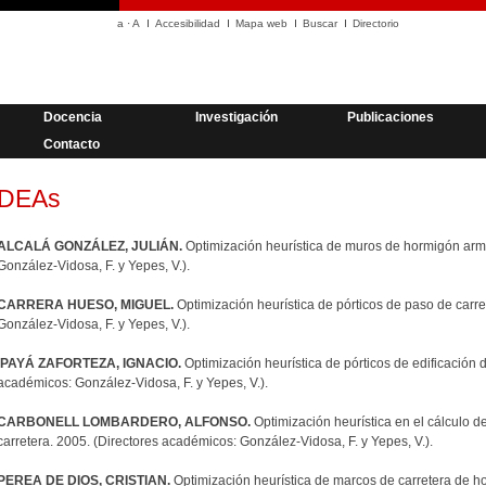
a
·
A
Accesibilidad
Mapa web
Buscar
Directorio
Docencia
Investigación
Publicaciones
Contacto
DEAs
ALCALÁ GONZÁLEZ, JULIÁN.
Optimización heurística de muros de hormigón arm
González-Vidosa, F. y Yepes, V.).
CARRERA HUESO, MIGUEL.
Optimización heurística de pórticos de paso de carre
González-Vidosa, F. y Yepes, V.).
PAYÁ ZAFORTEZA, IGNACIO.
Optimización heurística de pórticos de edificación
académicos: González-Vidosa, F. y Yepes, V.).
CARBONELL LOMBARDERO, ALFONSO.
Optimización heurística en el cálculo d
carretera. 2005. (Directores académicos: González-Vidosa, F. y Yepes, V.).
PEREA DE DIOS, CRISTIAN.
Optimización heurística de marcos de carretera de h