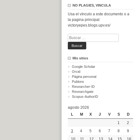
NO PLAGIES, VINCULA
Usa el vínculo a este documento o a
la pagina principal:
victoryepes.blogs.upv.es/
Buscar:
Mis sitios
Google Scholar
Orcid
Página personal
Publons
Researcher-ID
Researchgate
Scopus-AuthorID
agosto 2026
L
M
X
J
V
S
D
1
2
3
4
5
6
7
8
9
10
11
12
13
14
15
16