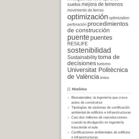
suelos
mejora de terrenos
movimiento de tierras
optimización
optimization
procedimientos
perforación
de construcción
puente
puentes
RESILIFE
sostenibilidad
toma de
Sustainability
decisiones
turismo
Universitat Politècnica
de València
áridos
Histórico
Biomateriales: la ingeniería que crece
antes de construirse
Tipologías de sistemas de certificación
ambiental de edificios e infraestructuras
Casi dos millones de reproducciones:
cuando la divulgación en ingeniería
trasciende el aula
Certificaciones ambientales de edificios
e infraestructuras