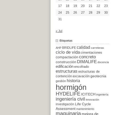
17
18
19
20
21
22
23
24
25
26
27
28
29
30
31
« Jul
Etiquetas
calidad
BRIDLIFE
AHP
carreteras
ciclo de vida
cimentaciones
concreto
compactación
DIMALIFE
construcción
docencia
edificación
encofrado
estructuras
estructuras de
excavación
geotecnia
contención
historia
gestión
hormigón
HYDELIFE
ICITECH
ingeniería
ingeniería civil
innovación
Life Cycle
investigación
Assessment
mantenimiento
maquinaria
mejora de