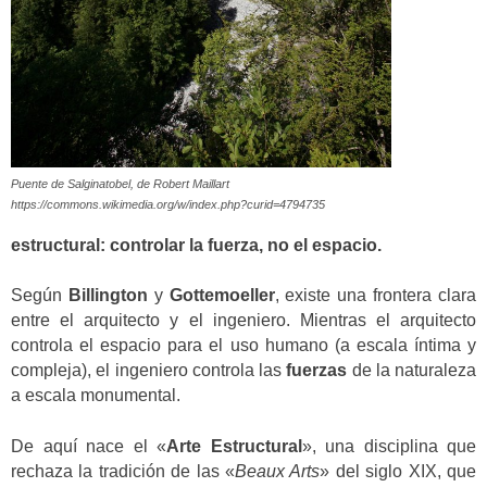
Puente de Salginatobel, de Robert Maillart
https://commons.wikimedia.org/w/index.php?curid=4794735
estructural: controlar la fuerza, no el espacio.
Según
Billington
y
Gottemoeller
, existe una frontera clara
entre el arquitecto y el ingeniero. Mientras el arquitecto
controla el espacio para el uso humano (a escala íntima y
compleja), el ingeniero controla las
fuerzas
de la naturaleza
a escala monumental.
De aquí nace el «
Arte Estructural
», una disciplina que
rechaza la tradición de las «
Beaux Arts
» del siglo XIX, que