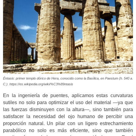
Éntasis: primer templo dórico de Hera, conocido como la Basílica, en Paestum (h. 540 a.
C.). https://es.wikipedia.org/wiki/%C3%89ntasis
En la ingeniería de puentes, aplicamos estas curvaturas
sutiles no solo para optimizar el uso del material —ya que
las fuerzas disminuyen con la altura—, sino también para
satisfacer la necesidad del ojo humano de percibir una
proporción natural. Un pilar con un ligero estrechamiento
parabólico no solo es más eficiente, sino que también