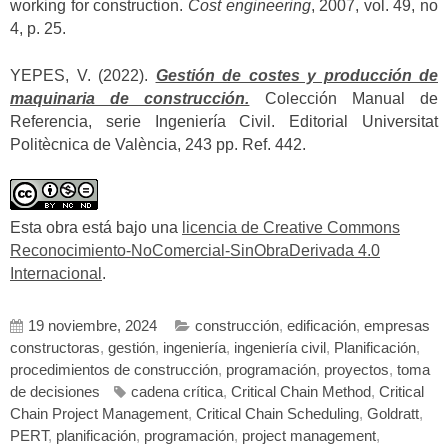
working for construction.
Cost engineering
, 2007, vol. 49, no
4, p. 25.
YEPES, V. (2022).
Gestión de costes y producción de
maquinaria de construcción.
Colección Manual de
Referencia, serie Ingeniería Civil. Editorial Universitat
Politècnica de València, 243 pp. Ref. 442.
Esta obra está bajo una
licencia de Creative Commons
Reconocimiento-NoComercial-SinObraDerivada 4.0
Internacional
.
19 noviembre, 2024
construcción
,
edificación
,
empresas
constructoras
,
gestión
,
ingeniería
,
ingeniería civil
,
Planificación
,
procedimientos de construcción
,
programación
,
proyectos
,
toma
de decisiones
cadena crítica
,
Critical Chain Method
,
Critical
Chain Project Management
,
Critical Chain Scheduling
,
Goldratt
,
PERT
,
planificación
,
programación
,
project management
,