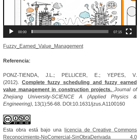
00:00
07:15
Fuzzy_Earned_Value_Management
Referencia:
PONZ-TIENDA, J.L.; PELLICER, E.; YEPES, V.
(2012).
Complete fuzzy scheduling and fuzzy earned
value management in construction projects.
Journal of
Zhejiang University-SCIENCE A (Applied Physics &
Engineering)
, 13(1):56-68. DOI:10.1631/jzus.A1100160
Esta obra está bajo una
licencia de Creative Commons
Reconocimiento-NoComercial-SinObraDerivada 4.0