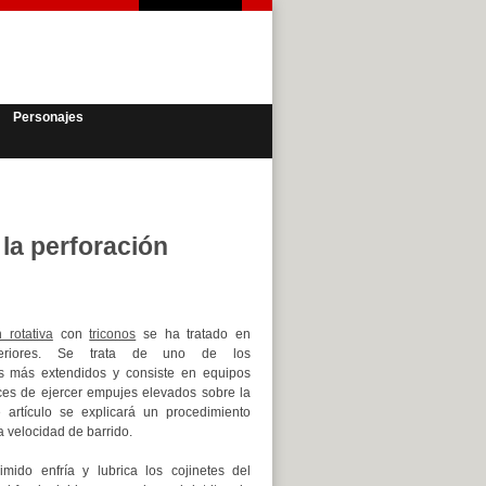
Personajes
 la perforación
 rotativa
con
triconos
se ha tratado en
nteriores. Se trata de uno de los
s más extendidos y consiste en equipos
es de ejercer empujes elevados sobre la
 artículo se explicará un procedimiento
a velocidad de barrido.
imido enfría y lubrica los cojinetes del