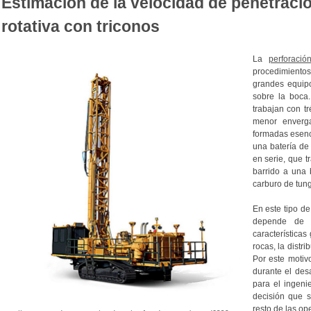
Estimación de la velocidad de penetració
rotativa con triconos
La
perforación
procedimientos
grandes equip
sobre la boca
trabajan con t
menor enverga
formadas esenc
una batería de
en serie, que t
barrido a una 
carburo de tung
En este tipo de
depende de m
características
rocas, la distri
Por este motiv
durante el desa
para el ingeni
decisión que s
resto de las op