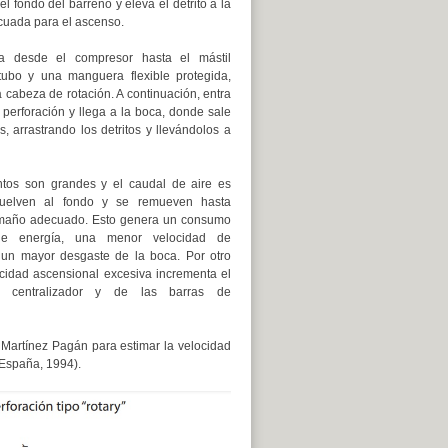
 el fondo del barreno y eleva el detrito a la
cuada para el ascenso.
ula desde el compresor hasta el mástil
ubo y una manguera flexible protegida,
 cabeza de rotación. A continuación, entra
 perforación y llega a la boca, donde sale
s, arrastrando los detritos y llevándolos a
ntos son grandes y el caudal de aire es
, vuelven al fondo y se remueven hasta
amaño adecuado. Esto genera un consumo
 de energía, una menor velocidad de
 un mayor desgaste de la boca. Por otro
ocidad ascensional excesiva incrementa el
l centralizador y de las barras de
 Martínez Pagán para estimar la velocidad
 España, 1994).