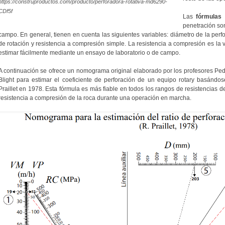
https://construproductos.com/producto/perforadora-rotativa-md6290-
CDf5f
Las
fórmulas 
penetración so
campo. En general, tienen en cuenta las siguientes variables: diámetro de la perfo
de rotación y resistencia a compresión simple. La resistencia a compresión es la
estimar fácilmente mediante un ensayo de laboratorio o de campo.
A continuación se ofrece un nomograma original elaborado por los profesores Ped
Blight para estimar el coeficiente de perforación de un equipo rotary basándo
Praillet en 1978. Esta fórmula es más fiable en todos los rangos de resistencias de 
resistencia a compresión de la roca durante una operación en marcha.