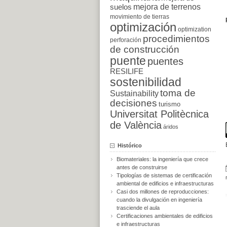
suelos
mejora de terrenos
movimiento de tierras
optimización
optimization
procedimientos
perforación
de construcción
puente
puentes
RESILIFE
sostenibilidad
toma de
Sustainability
decisiones
turismo
Universitat Politècnica
de València
áridos
Histórico
Biomateriales: la ingeniería que crece
antes de construirse
Tipologías de sistemas de certificación
ambiental de edificios e infraestructuras
Casi dos millones de reproducciones:
cuando la divulgación en ingeniería
trasciende el aula
Certificaciones ambientales de edificios
e infraestructuras