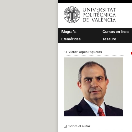
Saltar
al
contenido
Biografía
Cursos en línea
Efemérides
Tesauro
Víctor Yepes Piqueras
Sobre el autor