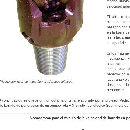
tricono, limpia
velocidad ade
El aire circ
mediante un t
pasando por la
en la barra de
entre los cono
la superficie.
Si los fragme
insuficiente
alcanzar el t
innecesario
penetración y
lado, una vel
Tricono con insertos. https://www.talleresegovia.com
desgaste de
perforación.
A continuación se ofrece un nomograma original elaborado por el profesor Pedro
de barrido de perforación de un equipo rotary (Instituto Tecnológico Geominero de