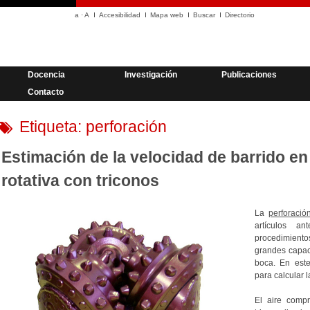
a
·
A
Accesibilidad
Mapa web
Buscar
Directorio
Docencia
Investigación
Publicaciones
Contacto
Etiqueta:
perforación
Estimación de la velocidad de barrido en
rotativa con triconos
La
perforación
artículos a
procedimiento
grandes capac
boca. En este
para calcular l
El aire compr