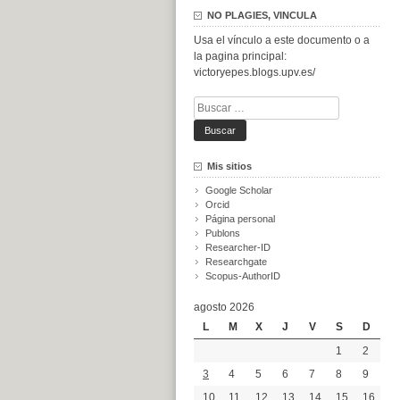
NO PLAGIES, VINCULA
Usa el vínculo a este documento o a
la pagina principal:
victoryepes.blogs.upv.es/
Buscar:
Mis sitios
Google Scholar
Orcid
Página personal
Publons
Researcher-ID
Researchgate
Scopus-AuthorID
agosto 2026
L
M
X
J
V
S
D
1
2
3
4
5
6
7
8
9
10
11
12
13
14
15
16