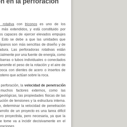
n en la perforación
 rotativa
con
triconos
es uno de los
 más extendidos, y está constituido por
os capaces de ejercer elevados empujes
. Esto se debe a que las unidades que
répanos son más sencillas de diseño y de
dura. Las perforadoras rotativas están
ialmente por una fuente de energía, como
 barras o tubos individuales o conectados
ransmite el peso de la rotación y el aire de
boca con dientes de acero o insertos de
steno que actúan sobre la roca.
 perforación, la
velocidad de penetración
uchos factores externos, como las
 geológicas, las propiedades físicas de las
bución de tensiones y la estructura interna.
o, determinar la velocidad de penetración
rrollo de un proyecto es una tarea difícil
ero proyectista, pero necesaria, ya que la
e tome va a incidir decisivamente en el
eraciones.