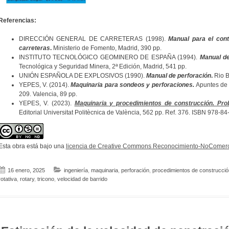
Referencias:
DIRECCIÓN GENERAL DE CARRETERAS (1998).
Manual para el cont
carreteras
.
Ministerio de Fomento, Madrid, 390 pp.
INSTITUTO TECNOLÓGICO GEOMINERO DE ESPAÑA (1994).
Manual de
Tecnológica y Seguridad Minera, 2ª Edición, Madrid, 541 pp.
UNIÓN ESPAÑOLA DE EXPLOSIVOS (1990).
Manual de perforación
.
Rio Bl
YEPES, V. (2014).
Maquinaria para sondeos y perforaciones.
Apuntes de l
209. Valencia, 89 pp.
YEPES, V. (2023).
Maquinaria y procedimientos de construcción. Pro
Editorial Universitat Politècnica de València, 562 pp. Ref. 376. ISBN 978-8
Esta obra está bajo una
licencia de Creative Commons Reconocimiento-NoComerci
16 enero, 2025
ingeniería
,
maquinaria
,
perforación
,
procedimientos de construcció
rotativa
,
rotary
,
tricono
,
velocidad de barrido