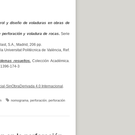
rol y diseño de voladuras en obras de
 perforación y voladura de rocas
.
Serie
ast, S.A., Madrid, 206 pp.
a Universitat Politècnica de València, Ref.
blemas resueltos.
Colección Académica.
4-1396-174-3
al-SinObraDerivada 4.0 Internacional
.
n
nomograma
,
perforación
,
perforación