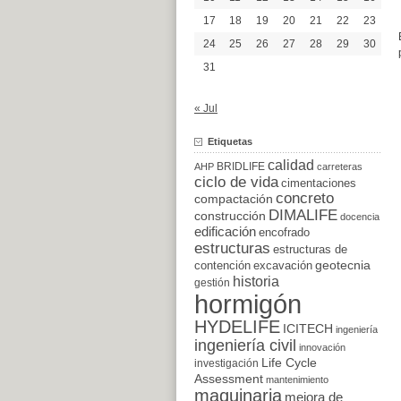
17
18
19
20
21
22
23
24
25
26
27
28
29
30
31
« Jul
Etiquetas
calidad
BRIDLIFE
AHP
carreteras
ciclo de vida
cimentaciones
concreto
compactación
DIMALIFE
construcción
docencia
edificación
encofrado
estructuras
estructuras de
excavación
geotecnia
contención
historia
gestión
hormigón
HYDELIFE
ICITECH
ingeniería
ingeniería civil
innovación
Life Cycle
investigación
Assessment
mantenimiento
maquinaria
mejora de