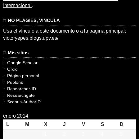
Internacional
.
NO PLAGIES, VINCULA
Usa el vínculo a este documento o a la pagina principal:
victoryepes.blogs.upv.es/
Mis sitios
Google Scholar
Orcid
Página personal
Publons
Researcher-ID
Researchgate
Scopus-AuthorID
enero 2014
L
M
X
J
V
S
D
1
2
3
4
5