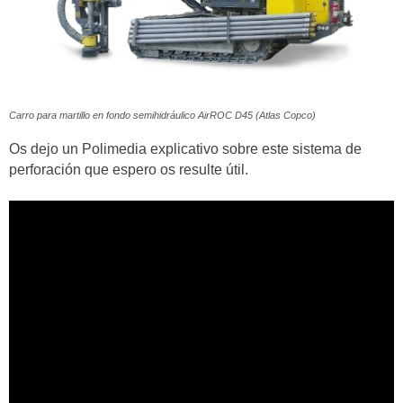
Carro para martillo en fondo semihidráulico AirROC D45 (Atlas Copco)
Os dejo un Polimedia explicativo sobre este sistema de
perforación que espero os resulte útil.