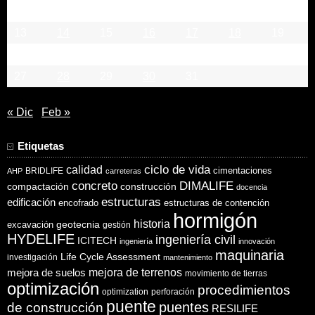
6
7
8
9
10
11
12
13
14
15
16
17
18
19
20
21
22
23
24
25
26
27
28
29
30
31
« Dic
Feb »
Etiquetas
ciclo de vida
calidad
cimentaciones
BRIDLIFE
AHP
carreteras
concreto
DIMALIFE
compactación
construcción
docencia
estructuras
edificación
encofrado
estructuras de contención
hormigón
historia
excavación
geotecnia
gestión
HYDELIFE
ingeniería civil
ICITECH
ingeniería
innovación
maquinaria
Life Cycle Assessment
investigación
mantenimiento
mejora de suelos
mejora de terrenos
movimiento de tierras
optimización
procedimientos
optimization
perforación
puente
puentes
de construcción
RESILIFE