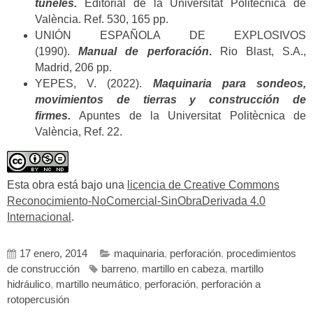
túneles.
Editorial de la Universitat Politècnica de
València. Ref. 530, 165 pp.
UNIÓN ESPAÑOLA DE EXPLOSIVOS
(1990).
Manual de perforación
.
Rio Blast, S.A.,
Madrid, 206 pp.
YEPES, V. (2022).
Maquinaria para sondeos,
movimientos de tierras y construcción de
firmes.
Apuntes de la Universitat Politècnica de
València, Ref. 22.
Esta obra está bajo una
licencia de Creative Commons
Reconocimiento-NoComercial-SinObraDerivada 4.0
Internacional
.
17 enero, 2014
maquinaria
,
perforación
,
procedimientos
de construcción
barreno
,
martillo en cabeza
,
martillo
hidráulico
,
martillo neumático
,
perforación
,
perforación a
rotopercusión