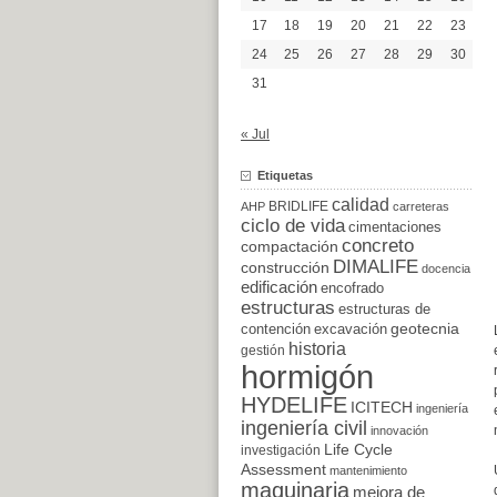
17
18
19
20
21
22
23
24
25
26
27
28
29
30
31
« Jul
Etiquetas
calidad
BRIDLIFE
AHP
carreteras
ciclo de vida
cimentaciones
concreto
compactación
DIMALIFE
construcción
docencia
edificación
encofrado
estructuras
estructuras de
excavación
geotecnia
contención
historia
gestión
hormigón
HYDELIFE
ICITECH
ingeniería
ingeniería civil
innovación
Life Cycle
investigación
Assessment
mantenimiento
maquinaria
mejora de