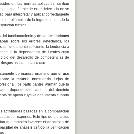
cidos en las normas aplicables, omitían
a principal fuente de error detectada no se
ad para interpretar y aplicar correctamente
te en el ámbito de la ingeniería, donde la
solución técnica.
s del funcionamiento y de las
limitaciones
naban sobre los errores detectados, los
 sin fundamento suficiente, la tendencia a
iciente o la dependencia de fuentes cuya
ndicio del desarrollo de competencias de
s riesgos asociados a su uso.
ácticamente de manera unánime que
el uso
s sobre la materia consultada
. Lejos de
ofesional, los participantes afirman que la
ltados depende directamente del dominio
mienta de apoyo cuyo valor aumenta cuando
 de actividades basadas en la comparación
idadas por expertos. Este tipo de ejercicios
sino que también favorece el desarrollo de
pacidad de análisis crítico
, la verificación
as.