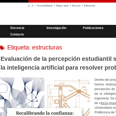
a
·
A
Accesibilidad
Mapa web
Buscar
Directorio
Docencia
Investigación
Publicaciones
Contacto
Etiqueta:
estructuras
Evaluación de la percepción estudiantil 
la inteligencia artificial para resolver p
Dentro del pro
hemos realizad
percepción de 
de la intelige
ingeniería. Se 
de «
focus grou
Universitario e
Politècnica de