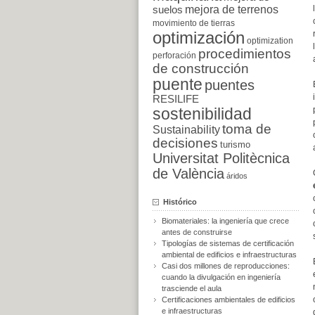
suelos
mejora de terrenos
movimiento de tierras
optimización
optimization
procedimientos
perforación
de construcción
puente
puentes
RESILIFE
sostenibilidad
toma de
Sustainability
decisiones
turismo
Universitat Politècnica
de València
áridos
Histórico
Biomateriales: la ingeniería que crece
antes de construirse
Tipologías de sistemas de certificación
ambiental de edificios e infraestructuras
Casi dos millones de reproducciones:
cuando la divulgación en ingeniería
trasciende el aula
Certificaciones ambientales de edificios
e infraestructuras