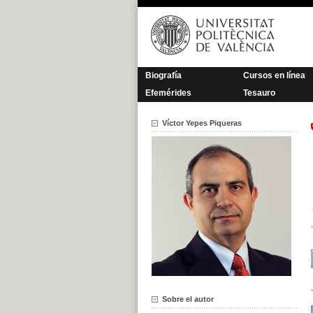
Saltar
al
contenido
Biografía
Cursos en línea
Efemérides
Tesauro
Víctor Yepes Piqueras
Sobre el autor