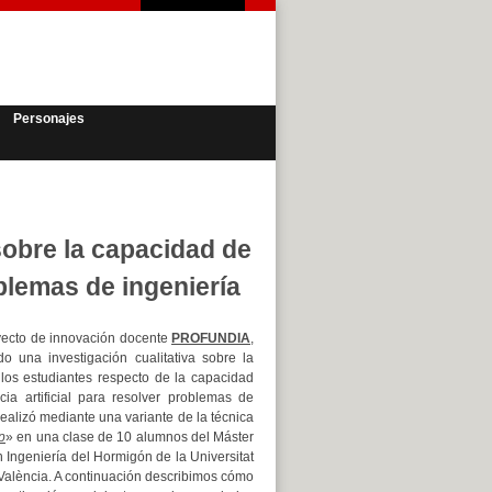
Personajes
sobre la capacidad de
roblemas de ingeniería
yecto de innovación docente
PROFUNDIA
,
o una investigación cualitativa sobre la
los estudiantes respecto de la capacidad
ncia artificial para resolver problemas de
realizó mediante una variante de la técnica
p
» en una clase de 10 alumnos del Máster
n Ingeniería del Hormigón de la Universitat
 València. A continuación describimos cómo