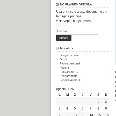
NO PLAGIES, VINCULA
Usa el vínculo a este documento o a
la pagina principal:
victoryepes.blogs.upv.es/
Buscar:
Mis sitios
Google Scholar
Orcid
Página personal
Publons
Researcher-ID
Researchgate
Scopus-AuthorID
agosto 2026
L
M
X
J
V
S
D
1
2
3
4
5
6
7
8
9
10
11
12
13
14
15
16