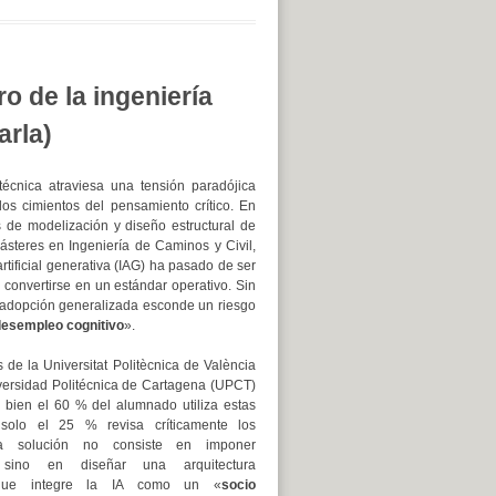
ro de la ingeniería
arla)
écnica atraviesa una tensión paradójica
s cimientos del pensamiento crítico. En
s de modelización y diseño estructural de
ásteres en Ingeniería de Caminos y Civil,
 artificial generativa (IAG) ha pasado de ser
convertirse en un estándar operativo. Sin
adopción generalizada esconde un riesgo
esempleo cognitivo
».
 de la Universitat Politècnica de València
versidad Politécnica de Cartagena (UPCT)
i bien el 60 % del alumnado utiliza estas
 solo el 25 % revisa críticamente los
La solución no consiste en imponer
s, sino en diseñar una arquitectura
que integre la IA como un «
socio