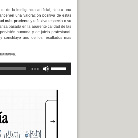
 de la inteligencia artificial, sino a una
ntienen una valoración positiva de estas
tud más prudente
y reflexiva respecto a su
ianza basada en la aparente calidad de las
ervisión humana y de juicio profesional.
y constituye uno de los resultados más
alitativa.
Utiliza
00:00
las
teclas
de
flecha
arriba/abajo
para
aumentar
o
disminuir
el
volumen.