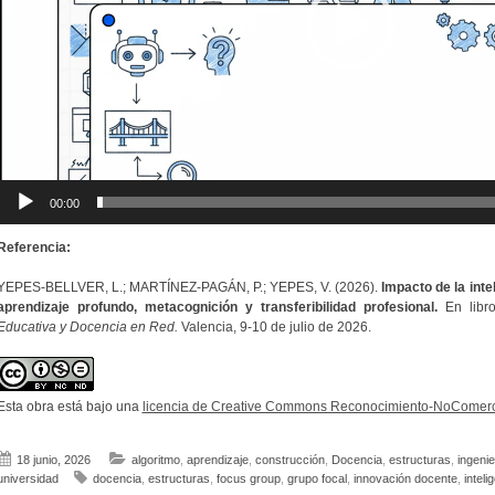
00:00
Referencia:
YEPES-BELLVER, L.; MARTÍNEZ-PAGÁN, P.; YEPES, V. (2026).
Impacto de la intel
aprendizaje profundo, metacognición y transferibilidad profesional.
En libr
Educativa y Docencia en Red.
Valencia, 9-10 de julio de 2026.
Esta obra está bajo una
licencia de Creative Commons Reconocimiento-NoComerci
18 junio, 2026
algoritmo
,
aprendizaje
,
construcción
,
Docencia
,
estructuras
,
ingenie
universidad
docencia
,
estructuras
,
focus group
,
grupo focal
,
innovación docente
,
intelig