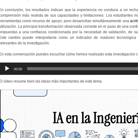
En conclusión, los resultados indican que la experiencia no conduce a un rechazo
comprensión más realista de sus capacidades y limitaciones. Los estudiantes ma
herramientas como recurso de apoyo, pero desarrollan simultáneamente una
acti
utilización. La principal transformación observada consiste en el paso de una conf
respuestas a una confianza condicionada por la necesidad de validación, de sup
Este cambio puede interpretarse como un indicador de madurez tecnológica 
relevantes de la investigación.
En esta conversación puedes escuchar cómo hemos realizado esta investigación cu
Reproductor
00:00
de
audio
El vídeo resume bien las ideas más importantes de este tema.
Reproductor
de
vídeo