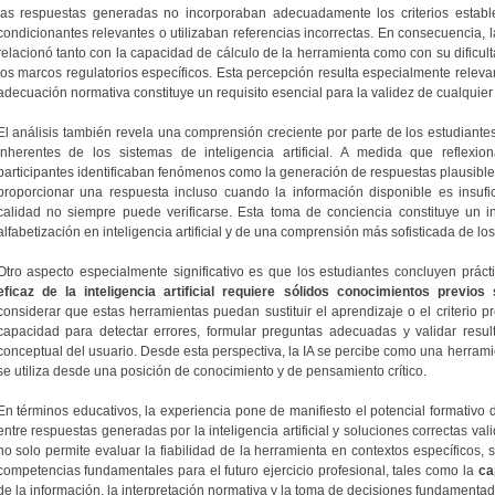
las respuestas generadas no incorporaban adecuadamente los criterios estable
condicionantes relevantes o utilizaban referencias incorrectas. En consecuencia, l
relacionó tanto con la capacidad de cálculo de la herramienta como con su dificult
los marcos regulatorios específicos. Esta percepción resulta especialmente relevan
adecuación normativa constituye un requisito esencial para la validez de cualquier 
El análisis también revela una comprensión creciente por parte de los estudiante
inherentes de los sistemas de inteligencia artificial. A medida que reflexio
participantes identificaban fenómenos como la generación de respuestas plausibles
proporcionar una respuesta incluso cuando la información disponible es insuf
calidad no siempre puede verificarse. Esta toma de conciencia constituye un i
alfabetización en inteligencia artificial y de una comprensión más sofisticada de lo
Otro aspecto especialmente significativo es que los estudiantes concluyen pr
eficaz de la inteligencia artificial requiere sólidos conocimientos previo
considerar que estas herramientas puedan sustituir el aprendizaje o el criterio pr
capacidad para detectar errores, formular preguntas adecuadas y validar resu
conceptual del usuario. Desde esta perspectiva, la IA se percibe como una herra
se utiliza desde una posición de conocimiento y de pensamiento crítico.
En términos educativos, la experiencia pone de manifiesto el potencial formativo
entre respuestas generadas por la inteligencia artificial y soluciones correctas val
no solo permite evaluar la fiabilidad de la herramienta en contextos específicos, 
competencias fundamentales para el futuro ejercicio profesional, tales como la
ca
de la información, la interpretación normativa y la toma de decisiones fundamentad