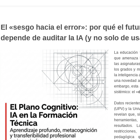
El «sesgo hacia el error»: por qué el futu
depende de auditar la IA (y no solo de us
La educación t
que amenaza lo
las asignatura
los grados y m
la inteligencia
una novedad a 
embargo, esta 
sistémico: el «
d
Datos recientes
(UPV) y la Uni
revelan que, s
herramientas,
resultados. 
restriccione
pedagógica 