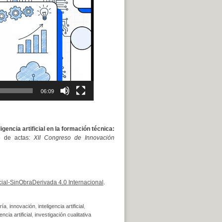
06:09
igencia artificial en la formación técnica:
o de actas:
XII Congreso de Innovación
al-SinObraDerivada 4.0 Internacional
.
ría
,
innovación
,
inteligencia artificial
,
encia artificial
,
investigación cualitativa