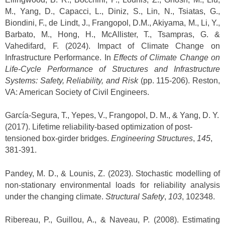
M., Yang, D., Capacci, L., Diniz, S., Lin, N., Tsiatas, G.,
Biondini, F., de Lindt, J., Frangopol, D.M., Akiyama, M., Li, Y.,
Barbato, M., Hong, H., McAllister, T., Tsampras, G. &
Vahedifard, F. (2024). Impact of Climate Change on
Infrastructure Performance. In
Effects of Climate Change on
Life-Cycle Performance of Structures and Infrastructure
Systems: Safety, Reliability, and Risk
(pp. 115-206). Reston,
VA: American Society of Civil Engineers.
García-Segura, T., Yepes, V., Frangopol, D. M., & Yang, D. Y.
(2017). Lifetime reliability-based optimization of post-
tensioned box-girder bridges.
Engineering Structures
,
145
,
381-391.
Pandey, M. D., & Lounis, Z. (2023). Stochastic modelling of
non-stationary environmental loads for reliability analysis
under the changing climate.
Structural Safety
,
103
, 102348.
Ribereau, P., Guillou, A., & Naveau, P. (2008). Estimating