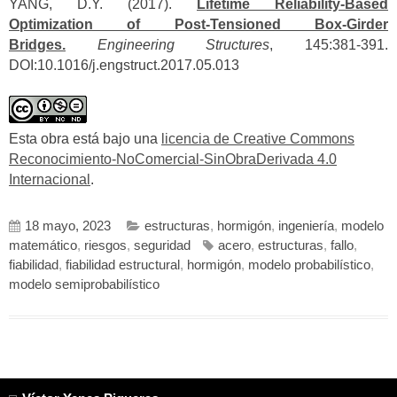
YANG, D.Y. (2017).
Lifetime Reliability-Based
Optimization of Post-Tensioned Box-Girder
Bridges.
Engineering Structures
, 145:381-391.
DOI:10.1016/j.engstruct.2017.05.013
Esta obra está bajo una
licencia de Creative Commons
Reconocimiento-NoComercial-SinObraDerivada 4.0
Internacional
.
18 mayo, 2023
estructuras
,
hormigón
,
ingeniería
,
modelo
matemático
,
riesgos
,
seguridad
acero
,
estructuras
,
fallo
,
fiabilidad
,
fiabilidad estructural
,
hormigón
,
modelo probabilístico
,
modelo semiprobabilístico