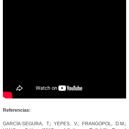
Referencias:
GARCÍA-SEGURA, T.; YEPES, V.; FRANGOPOL, D.M.;