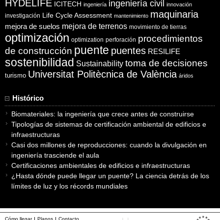
HYDELIFE
ingeniería civil
ICITECH
ingeniería
innovación
maquinaria
Life Cycle Assessment
investigación
mantenimiento
mejora de suelos
mejora de terrenos
movimiento de tierras
optimización
procedimientos
optimization
perforación
puente
puentes
de construcción
RESILIFE
sostenibilidad
toma de decisiones
Sustainability
Universitat Politècnica de València
turismo
áridos
Histórico
Biomateriales: la ingeniería que crece antes de construirse
Tipologías de sistemas de certificación ambiental de edificios e
infraestructuras
Casi dos millones de reproducciones: cuando la divulgación en
ingeniería trasciende el aula
Certificaciones ambientales de edificios e infraestructuras
¿Hasta dónde puede llegar un puente? La ciencia detrás de los
límites de luz y los récords mundiales
Cómo llegar
Planos
Contacto