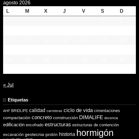
agosto 2026
L
M
X
J
V
S
D
1
2
3
4
5
6
7
8
9
10
11
12
13
14
15
16
17
18
19
20
21
22
23
24
25
26
27
28
29
30
31
« Jul
Etiquetas
ciclo de vida
calidad
cimentaciones
BRIDLIFE
AHP
carreteras
concreto
DIMALIFE
compactación
construcción
docencia
estructuras
edificación
encofrado
estructuras de contención
hormigón
historia
excavación
geotecnia
gestión