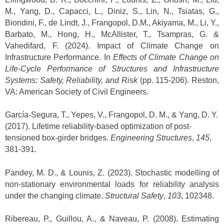
M., Yang, D., Capacci, L., Diniz, S., Lin, N., Tsiatas, G.,
Biondini, F., de Lindt, J., Frangopol, D.M., Akiyama, M., Li, Y.,
Barbato, M., Hong, H., McAllister, T., Tsampras, G. &
Vahedifard, F. (2024). Impact of Climate Change on
Infrastructure Performance. In
Effects of Climate Change on
Life-Cycle Performance of Structures and Infrastructure
Systems: Safety, Reliability, and Risk
(pp. 115-206). Reston,
VA: American Society of Civil Engineers.
García-Segura, T., Yepes, V., Frangopol, D. M., & Yang, D. Y.
(2017). Lifetime reliability-based optimization of post-
tensioned box-girder bridges.
Engineering Structures
,
145
,
381-391.
Pandey, M. D., & Lounis, Z. (2023). Stochastic modelling of
non-stationary environmental loads for reliability analysis
under the changing climate.
Structural Safety
,
103
, 102348.
Ribereau, P., Guillou, A., & Naveau, P. (2008). Estimating