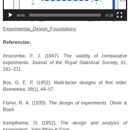
00:00
07:25
Experimental_Design_Foundations
Referencias:
Anscombe, F. J. (1947). The validity of comparative
experiments.
Journal of the Royal Statistical Society
,
61
,
181–211.
Box, G. E. P. (1952). Multi-factor designs of first order.
Biometrika
,
39
(1), 49–57.
Fisher, R. A. (1935).
The design of experiments
. Oliver &
Boyd.
Kempthorne, O. (1952).
The design and analysis of
experiments
. John Wiley & Sons.