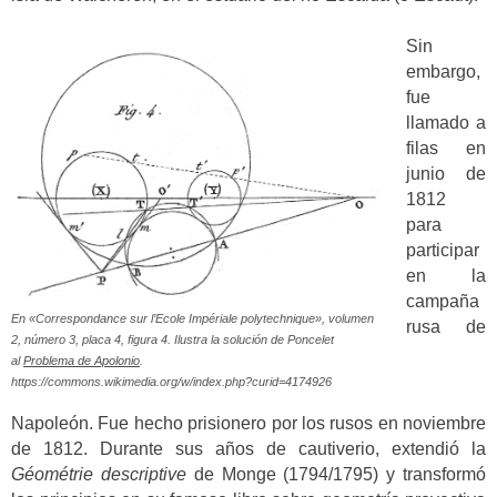
Sin
embargo,
fue
llamado a
filas en
junio de
1812
para
participar
en la
campaña
En «Correspondance sur l’Ecole Impériale polytechnique», volumen
rusa de
2, número 3, placa 4, figura 4. Ilustra la solución de Poncelet
al
Problema de Apolonio
.
https://commons.wikimedia.org/w/index.php?curid=4174926
Napoleón. Fue hecho prisionero por los rusos en noviembre
de 1812. Durante sus años de cautiverio, extendió la
Géométrie descriptive
de Monge (1794/1795) y transformó