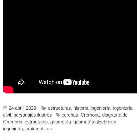
24 abril, 2025
estructuras
,
historia
,
ingeniería
,
ingeniería
civil
,
personajes ilustres
cerchas
,
Cremona
,
diagrama de
Cremona
,
estructuras
,
geometría
,
geometría algebraica
,
ingeniería
,
matemáticas