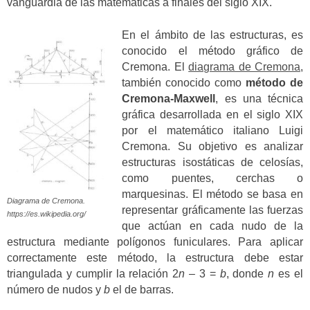
vanguardia de las matemáticas a finales del siglo XIX.
En el ámbito de las estructuras, es
conocido el método gráfico de
Cremona. El
diagrama de Cremona
,
también conocido como
método de
Cremona-Maxwell
, es una técnica
gráfica desarrollada en el siglo XIX
por el matemático italiano Luigi
Cremona. Su objetivo es analizar
estructuras isostáticas de celosías,
como puentes, cerchas o
marquesinas. El método se basa en
Diagrama de Cremona.
representar gráficamente las fuerzas
https://es.wikipedia.org/
que actúan en cada nudo de la
estructura mediante polígonos funiculares. Para aplicar
correctamente este método, la estructura debe estar
triangulada y cumplir la relación 2
n
– 3 =
b
, donde
n
es el
número de nudos y
b
el de barras.