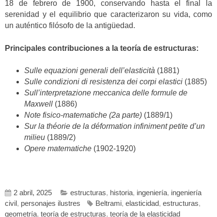
18 de febrero de 1900, conservando hasta el final la
serenidad y el equilibrio que caracterizaron su vida, como
un auténtico filósofo de la antigüedad.
Principales contribuciones a la teoría de estructuras:
Sulle equazioni generali dell’elasticità
(1881)
Sulle condizioni di resistenza dei corpi elastici
(1885)
Sull’interpretazione meccanica delle formule de
Maxwell
(1886)
Note fisico-matematiche (2a parte)
(1889/1)
Sur la théorie de la déformation infiniment petite d’un
milieu
(1889/2)
Opere matematiche
(1902-1920)
2 abril, 2025
estructuras
,
historia
,
ingeniería
,
ingeniería
civil
,
personajes ilustres
Beltrami
,
elasticidad
,
estructuras
,
geometría
,
teoría de estructuras
,
teoría de la elasticidad