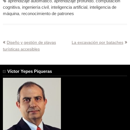
aprendizaje automático
,
aprendizaje profundo
,
computación
cognitiva
,
ingeniería civil
,
inteligencia artificial
,
inteligencia de
máquina
,
reconocimiento de patrones
Navegación
Diseño y gestión de playas
La excavación por bataches
turísticas accesibles
de
entradas
Víctor Yepes Piqueras