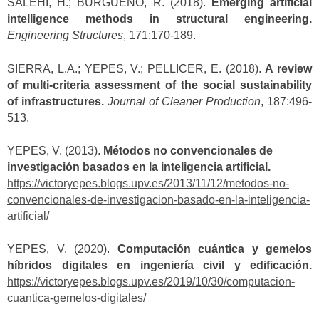
SALEHI, H.; BURGUEÑO, R. (2018).
Emerging artificial
intelligence methods in structural engineering.
Engineering Structures
, 171:170-189.
SIERRA, L.A.; YEPES, V.; PELLICER, E. (2018).
A review
of multi-criteria assessment of the social sustainability
of infrastructures.
Journal of Cleaner Production
, 187:496-
513.
YEPES, V. (2013).
Métodos no convencionales de
investigación basados en la inteligencia artificial.
https://victoryepes.blogs.upv.es/2013/11/12/metodos-no-
convencionales-de-investigacion-basado-en-la-inteligencia-
artificial/
YEPES, V. (2020).
Computación cuántica y gemelos
híbridos digitales en ingeniería civil y edificación.
https://victoryepes.blogs.upv.es/2019/10/30/computacion-
cuantica-gemelos-digitales/