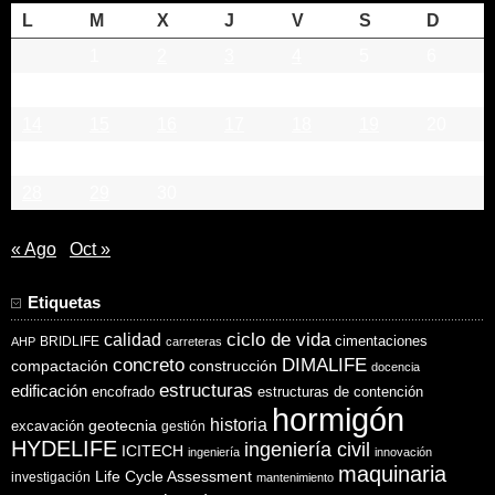
L
M
X
J
V
S
D
1
2
3
4
5
6
7
8
9
10
11
12
13
14
15
16
17
18
19
20
21
22
23
24
25
26
27
28
29
30
« Ago
Oct »
Etiquetas
ciclo de vida
calidad
cimentaciones
BRIDLIFE
AHP
carreteras
concreto
DIMALIFE
compactación
construcción
docencia
estructuras
edificación
encofrado
estructuras de contención
hormigón
historia
excavación
geotecnia
gestión
HYDELIFE
ingeniería civil
ICITECH
ingeniería
innovación
maquinaria
Life Cycle Assessment
investigación
mantenimiento