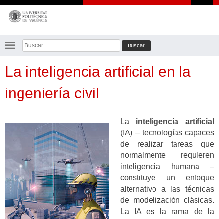
Saltar
al
contenido
Buscar:
La inteligencia artificial en la
ingeniería civil
La
inteligencia artificial
(IA) – tecnologías capaces
de realizar tareas que
normalmente requieren
inteligencia humana –
constituye un enfoque
alternativo a las técnicas
de modelización clásicas.
La IA es la rama de la