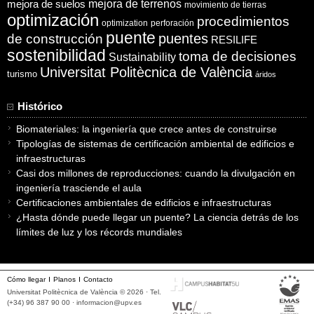
mejora de suelos
mejora de terrenos
movimiento de tierras
optimización
procedimientos
optimization
perforación
puente
puentes
de construcción
RESILIFE
sostenibilidad
toma de decisiones
Sustainability
Universitat Politècnica de València
turismo
áridos
Histórico
Biomateriales: la ingeniería que crece antes de construirse
Tipologías de sistemas de certificación ambiental de edificios e
infraestructuras
Casi dos millones de reproducciones: cuando la divulgación en
ingeniería trasciende el aula
Certificaciones ambientales de edificios e infraestructuras
¿Hasta dónde puede llegar un puente? La ciencia detrás de los
límites de luz y los récords mundiales
Cómo llegar
Planos
Contacto
Universitat Politècnica de València © 2026 · Tel.
(+34) 96 387 90 00 ·
informacion@upv.es