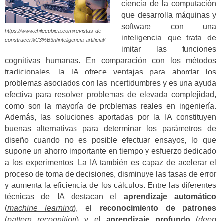
ciencia de la computación
que desarrolla máquinas y
software con una
https://www.chilecubica.com/revistas-de-
inteligencia que trata de
construcci%C3%B3n/inteligencia-artificial/
imitar las funciones
cognitivas humanas. En comparación con los métodos
tradicionales, la IA ofrece ventajas para abordar los
problemas asociados con las incertidumbres y es una ayuda
efectiva para resolver problemas de elevada complejidad,
como son la mayoría de problemas reales en ingeniería.
Además, las soluciones aportadas por la IA constituyen
buenas alternativas para determinar los parámetros de
diseño cuando no es posible efectuar ensayos, lo que
supone un ahorro importante en tiempo y esfuerzo dedicado
a los experimentos. La IA también es capaz de acelerar el
proceso de toma de decisiones, disminuye las tasas de error
y aumenta la eficiencia de los cálculos. Entre las diferentes
técnicas de IA destacan el
aprendizaje automático
(
machine learning
), el
reconocimiento de patrones
(
pattern recognition
) y el
aprendizaje profundo
(
deep