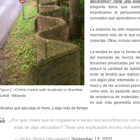
decorativo? Tiene una ex
pregunta típica que sue
incentivarles al pensamie
conceptos que aprendieron en
La sorpresa ha sido mayúscul
muchísimo más de lo que es
correctas. Otras, incluso sien
La verdad es que la forma o
del momento de inercia de 
tensiones provocadas por el
reducir la cantidad de ladri
recto: se tendría que realiza
con algún pilar intermedio o 
muro y de las acciones previs
Figura 1. «Crinkle crankle wall» localizado en Bramfield,
como veis, es bastante senc
Suffolk. Wikipedia
de resistencia de materiales 
es que esta geometría prec
oficiales que ejecutan el muro, y algo más de tiempo.
¿Por qué creéis que en Inglaterra a veces nos encontramos con 
trata de algo decorativo? Tiene una explicación mucho más pr
— Víctor Yepes (@vyepesp)
September 13, 2020