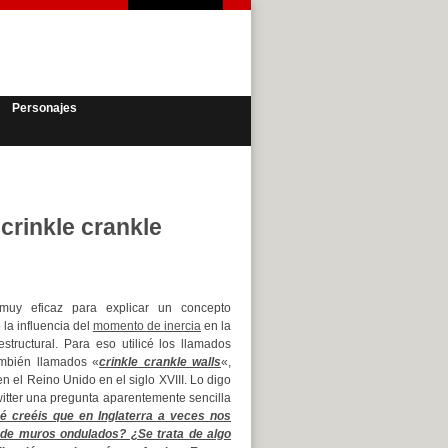
Personajes
crinkle crankle
uy eficaz para explicar un concepto
la influencia del
momento de inercia
en la
structural. Para eso utilicé los llamados
ambién llamados «
crinkle crankle walls
«,
 el Reino Unido en el siglo XVIII. Lo digo
witter una pregunta aparentemente sencilla
é creéis que en Inglaterra a veces nos
 de muros ondulados? ¿Se trata de algo