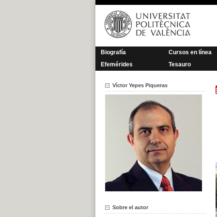
Saltar
al
contenido
Biografía
Cursos en línea
Efemérides
Tesauro
Víctor Yepes Piqueras
Sobre el autor