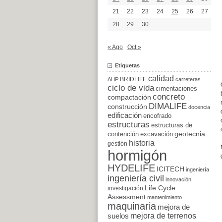
21
22
23
24
25
26
27
28
29
30
« Ago
Oct »
Etiquetas
calidad
BRIDLIFE
AHP
carreteras
ciclo de vida
cimentaciones
concreto
compactación
DIMALIFE
construcción
docencia
edificación
encofrado
estructuras
estructuras de
excavación
geotecnia
contención
historia
gestión
hormigón
HYDELIFE
ICITECH
ingeniería
ingeniería civil
innovación
Life Cycle
investigación
Assessment
mantenimiento
maquinaria
mejora de
suelos
mejora de terrenos