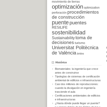
movimiento de tierras
optimización
optimization
procedimientos
perforación
de construcción
puente
puentes
RESILIFE
sostenibilidad
toma de
Sustainability
decisiones
turismo
Universitat Politècnica
de València
áridos
Histórico
Biomateriales: la ingeniería que crece
antes de construirse
Tipologías de sistemas de certificación
ambiental de edificios e infraestructuras
Casi dos millones de reproducciones:
cuando la divulgación en ingeniería
trasciende el aula
Certificaciones ambientales de edificios
e infraestructuras
¿Hasta dónde puede llegar un puente?
La ciencia detrás de los límites de luz y