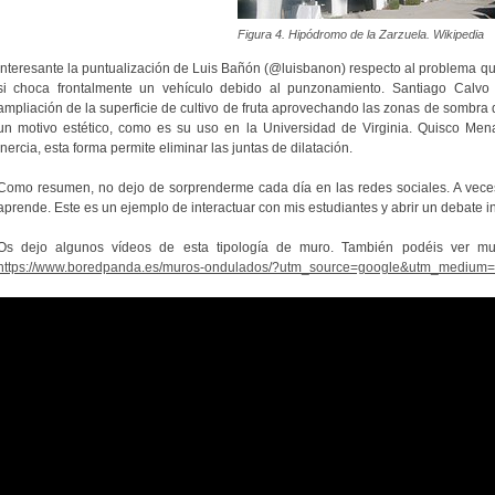
Figura 4. Hipódromo de la Zarzuela. Wikipedia
Interesante la puntualización de Luis Bañón (@luisbanon) respecto al problema 
si choca frontalmente un vehículo debido al punzonamiento. Santiago Calvo
ampliación de la superficie de cultivo de fruta aprovechando las zonas de sombra
un motivo estético, como es su uso en la Universidad de Virginia. Quisco Men
inercia, esta forma permite eliminar las juntas de dilatación.
Como resumen, no dejo de sorprenderme cada día en las redes sociales. A veces
aprende. Este es un ejemplo de interactuar con mis estudiantes y abrir un debate i
Os dejo algunos vídeos de esta tipología de muro. También podéis ver much
https://www.boredpanda.es/muros-ondulados/?utm_source=google&utm_medium