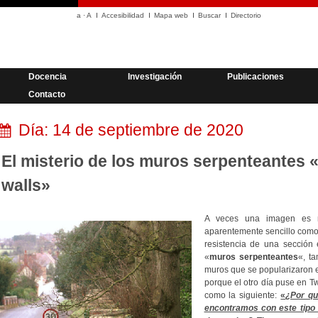
a
·
A
Accesibilidad
Mapa web
Buscar
Directorio
Docencia
Investigación
Publicaciones
Contacto
Día:
14 de septiembre de 2020
El misterio de los muros serpenteantes «
walls»
A veces una imagen es m
aparentemente sencillo como 
resistencia de una sección e
«
muros serpenteantes
«, t
muros que se popularizaron en
porque el otro día puse en T
como la siguiente:
«
¿Por qu
encontramos con este tipo