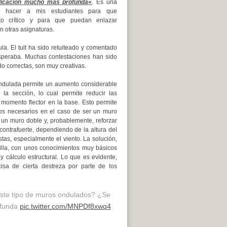
plicación mucho más profunda
«
. Es una
lo hacer a mis estudiantes para que
nto crítico y para que puedan enlazar
 otras asignaturas.
a. El tuit ha sido retuiteado y comentado
peraba. Muchas contestaciones han sido
do correctas, son muy creativas.
ndulada permite un aumento considerable
la sección, lo cual permite reducir las
 momento flector en la base. Esto permite
llos necesarios en el caso de ser un muro
r un muro doble y, probablemente, reforzar
contrafuerte, dependiendo de la altura del
tas, especialmente el viento. La solución,
illa, con unos conocimientos muy básicos
y cálculo estructural. Lo que es evidente,
isa de cierta destreza por parte de los
este tipo de muros ondulados? ¿Se
ofunda
pic.twitter.com/MNPDf8xwq4