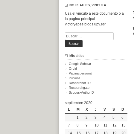
NO PLAGIES, VINCULA
Usa el vínculo a este documento o a
la pagina principal:
victoryepes.blogs.upv.es/
Buscar:
Mis sitios
Google Scholar
Orcid
Página personal
Publons
Researcher-ID
Researchgate
Scopus-AuthorID
septiembre 2020
L
M
X
J
V
S
D
1
2
3
4
5
6
7
8
9
10
11
12
13
14
15
16
17
18
19
20