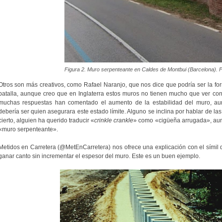
Figura 2. Muro serpenteante en Caldes de Montbui (Barcelona). 
Otros son más creativos, como Rafael Naranjo, que nos dice que podría ser la for
batalla, aunque creo que en Inglaterra estos muros no tienen mucho que ver con 
muchas respuestas han comentado el aumento de la estabilidad del muro, au
debería ser quien asegurara este estado límite. Alguno se inclina por hablar de la
cierto, alguien ha querido traducir «
crinkle crankle
» como «cigüeña arrugada», au
«muro serpenteante».
Metidos en Carretera (@MetEnCarretera) nos ofrece una explicación con el símil 
ganar canto sin incrementar el espesor del muro. Este es un buen ejemplo.