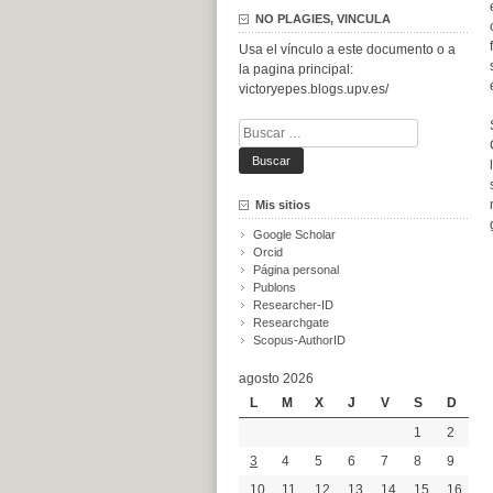
NO PLAGIES, VINCULA
Usa el vínculo a este documento o a
la pagina principal:
victoryepes.blogs.upv.es/
Buscar:
Mis sitios
Google Scholar
Orcid
Página personal
Publons
Researcher-ID
Researchgate
Scopus-AuthorID
agosto 2026
L
M
X
J
V
S
D
1
2
3
4
5
6
7
8
9
10
11
12
13
14
15
16