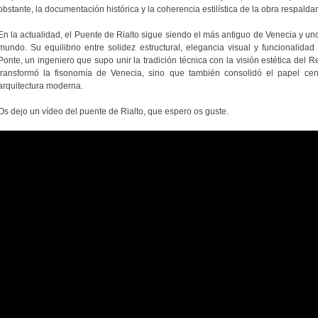
obstante, la documentación histórica y la coherencia estilística de la obra respalda
En la actualidad, el Puente de Rialto sigue siendo el más antiguo de Venecia y 
mundo. Su equilibrio entre solidez estructural, elegancia visual y funcionalidad
Ponte, un ingeniero que supo unir la tradición técnica con la visión estética del
transformó la fisonomía de Venecia, sino que también consolidó el papel cent
arquitectura moderna.
Os dejo un vídeo del puente de Rialto, que espero os guste.