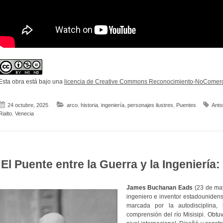
Esta obra está bajo una
licencia de Creative Commons Reconocimiento-NoComerci
24 octubre, 2025
arco
,
historia
,
ingeniería
,
personajes ilustres
,
Puentes
Anto
Rialto
,
Venecia
El Puente entre la Guerra y la Ingeniería
James Buchanan Eads
(23 de may
ingeniero e inventor estadouniden
marcada por la autodisciplina,
comprensión del río Misisipi. Obt