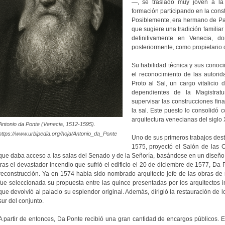
—, se trasladó muy joven a la
formación participando en la cons
Posiblemente, era hermano de Pao
que sugiere una tradición familiar
definitivamente en Venecia, d
posteriormente, como propietario d
Su habilidad técnica y sus conoci
el reconocimiento de las autor
Proto al Sal, un cargo vitalicio
dependientes de la Magistratu
supervisar las construcciones fin
la sal. Este puesto lo consolidó 
arquitectura venecianas del siglo 
Antonio da Ponte (Venecia, 1512-1595).
https://www.urbipedia.org/hoja/Antonio_da_Ponte
Uno de sus primeros trabajos dest
1575, proyectó el Salón de las 
que daba acceso a las salas del Senado y de la Señoría, basándose en un diseño 
tras el devastador incendio que sufrió el edificio el 20 de diciembre de 1577, D
reconstrucción. Ya en 1574 había sido nombrado arquitecto jefe de las obras de r
fue seleccionada su propuesta entre las quince presentadas por los arquitectos inv
que devolvió al palacio su esplendor original. Además, dirigió la restauración de l
sur del conjunto.
A partir de entonces, Da Ponte recibió una gran cantidad de encargos públicos.