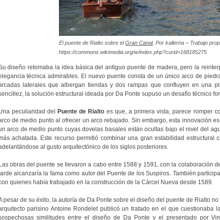
El puente de Rialto sobre el
Gran Canal
. Por kallerna – Trabajo pro
https://commons.wikimedia.org/w/index.php?curid=168185275
Su diseño retomaba la idea básica del antiguo puente de madera, pero la reinterp
elegancia técnica admirables. El nuevo puente consta de un único arco de piedr
arcadas laterales que albergan tiendas y dos rampas que confluyen en una pla
sencillez, la solución estructural ideada por Da Ponte supuso un desafío técnico f
Una peculiaridad del
Puente de Rialto
es que, a primera vista, parece romper c
arco de medio punto al ofrecer un arco rebajado. Sin embargo, esta innovación es s
un arco de medio punto cuyas dovelas basales están ocultas bajo el nivel del agua
más achatada. Este recurso permitió combinar una gran estabilidad estructural 
adelantándose al gusto arquitectónico de los siglos posteriores.
Las obras del puente se llevaron a cabo entre 1588 y 1591, con la colaboración d
tarde alcanzaría la fama como autor del Puente de los Suspiros. También particip
con quienes había trabajado en la construcción de la Cárcel Nueva desde 1589.
A pesar de su éxito, la autoría de Da Ponte sobre el diseño del puente de Rialto no
arquitecto parisino Antoine Rondelet publicó un tratado en el que cuestionaba la
sospechosas similitudes entre el diseño de Da Ponte y el presentado por V