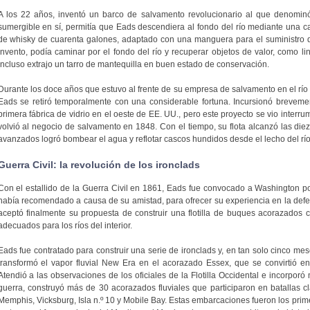
A los 22 años, inventó un barco de salvamento revolucionario al que denomi
sumergible en sí, permitía que Eads descendiera al fondo del río mediante una 
de whisky de cuarenta galones, adaptado con una manguera para el suministro de
invento, podía caminar por el fondo del río y recuperar objetos de valor, como l
incluso extrajo un tarro de mantequilla en buen estado de conservación.
Durante los doce años que estuvo al frente de su empresa de salvamento en el río M
Eads se retiró temporalmente con una considerable fortuna. Incursionó brevement
primera fábrica de vidrio en el oeste de EE. UU., pero este proyecto se vio interr
volvió al negocio de salvamento en 1848. Con el tiempo, su flota alcanzó las d
avanzados logró bombear el agua y reflotar cascos hundidos desde el lecho del río
Guerra Civil: la revolución de los ironclads
Con el estallido de la Guerra Civil en 1861, Eads fue convocado a Washington por
había recomendado a causa de su amistad, para ofrecer su experiencia en la defensa
aceptó finalmente su propuesta de construir una flotilla de buques acorazados 
adecuados para los ríos del interior.
Eads fue contratado para construir una serie de ironclads y, en tan solo cinco m
transformó el vapor fluvial New Era en el acorazado Essex, que se convirtió en
Atendió a las observaciones de los oficiales de la Flotilla Occidental e incorporó 
guerra, construyó más de 30 acorazados fluviales que participaron en batallas 
Memphis, Vicksburg, Isla n.º 10 y Mobile Bay. Estas embarcaciones fueron los pri