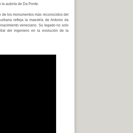
n la autoría de Da Ponte.
uno de los monumentos más reconocidos del
 urbana refleja la maestría de Antonio da
 Renacimiento veneciano. Su legado no solo
ral del ingeniero en la evolución de la