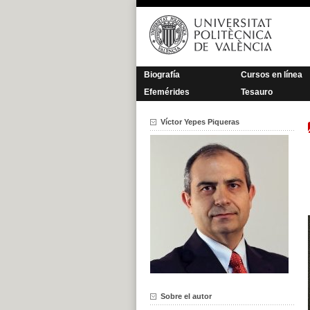
Saltar
al
contenido
Biografía
Cursos en línea
Efemérides
Tesauro
Víctor Yepes Piqueras
Sobre el autor