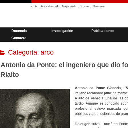
a
·
A
Accesibilidad
Mapa web
Buscar
Directorio
Docencia
Investigación
Publicaciones
Contacto
Categoría:
arco
Antonio da Ponte: el ingeniero que dio f
Rialto
Antonio da Ponte
(Venecia, 15
italiano recordado principalmente 
Rialto
de Venecia, una de las o
tardío. Aunque es conocido sobre
profesional estuvo marcada po
públicos y arquitectónicos de gran
De origen suizo —nació en Ponte 