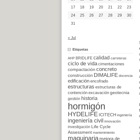
17
18
19
20
21
22
23
24
25
26
27
28
29
30
31
« Jul
Etiquetas
calidad
BRIDLIFE
AHP
carreteras
ciclo de vida
cimentaciones
concreto
compactación
DIMALIFE
construcción
docencia
edificación
encofrado
estructuras
estructuras de
excavación
geotecnia
contención
historia
gestión
hormigón
HYDELIFE
ICITECH
ingeniería
ingeniería civil
innovación
Life Cycle
investigación
Assessment
mantenimiento
maquinaria
mejora de