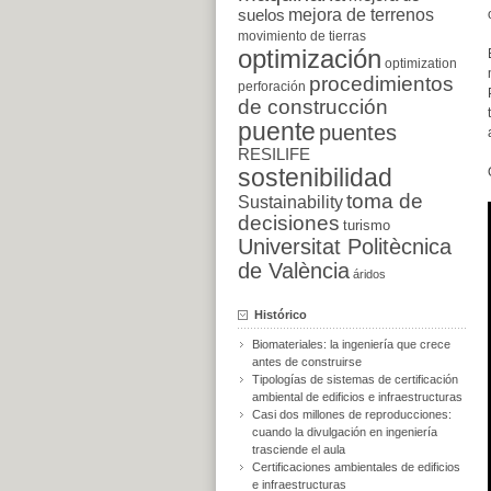
suelos
mejora de terrenos
movimiento de tierras
optimización
optimization
procedimientos
perforación
de construcción
puente
puentes
RESILIFE
sostenibilidad
toma de
Sustainability
decisiones
turismo
Universitat Politècnica
de València
áridos
Histórico
Biomateriales: la ingeniería que crece
antes de construirse
Tipologías de sistemas de certificación
ambiental de edificios e infraestructuras
Casi dos millones de reproducciones:
cuando la divulgación en ingeniería
trasciende el aula
Certificaciones ambientales de edificios
e infraestructuras