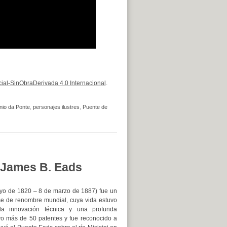
al-SinObraDerivada 4.0 Internacional
.
nio da Ponte
,
personajes ilustres
,
Puente de
: James B. Eads
o de 1820 – 8 de marzo de 1887) fue un
se de renombre mundial, cuya vida estuvo
 la innovación técnica y una profunda
uvo más de 50 patentes y fue reconocido a