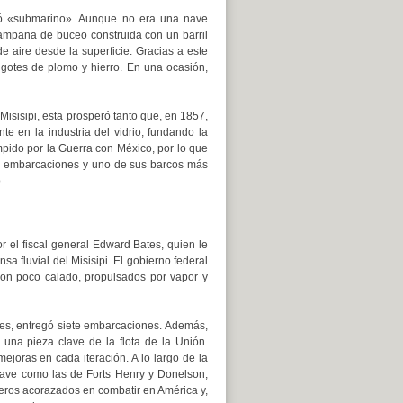
nó «submarino». Aunque no era una nave
campana de buceo construida con un barril
 aire desde la superficie. Gracias a este
ingotes de plomo y hierro. En una ocasión,
isisipi, esta prosperó tanto que, en 1857,
e en la industria del vidrio, fundando la
umpido por la Guerra con México, por lo que
iez embarcaciones y uno de sus barcos más
.
 el fiscal general Edward Bates, quien le
 fluvial del Misisipi. El gobierno federal
con poco calado, propulsados por vapor y
eses, entregó siete embarcaciones. Además,
 una pieza clave de la flota de la Unión.
mejoras en cada iteración. A lo largo de la
clave como las de Forts Henry y Donelson,
meros acorazados en combatir en América y,