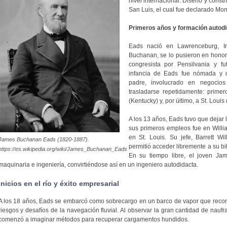
nivel internacional. Diseñó y constr
San Luis, el cual fue declarado Mo
Primeros años y formación autod
Eads nació en Lawrenceburg, I
Buchanan, se lo pusieron en hono
congresista por Pensilvania y f
infancia de Eads fue nómada y di
padre, involucrado en negocios
trasladarse repetidamente: primer
(Kentucky) y, por último, a St. Louis 
A los 13 años, Eads tuvo que dejar 
sus primeros empleos fue en Willi
en St. Louis. Su jefe, Barrett Wil
James Buchanan Eads (1820-1887).
permitió acceder libremente a su bi
https://es.wikipedia.org/wiki/James_Buchanan_Eads
En su tiempo libre, el joven Jam
maquinaria e ingeniería, convirtiéndose así en un ingeniero autodidacta.
Inicios en el río y éxito empresarial
A los 18 años, Eads se embarcó como sobrecargo en un barco de vapor que recorría
riesgos y desafíos de la navegación fluvial. Al observar la gran cantidad de naufr
comenzó a imaginar métodos para recuperar cargamentos hundidos.