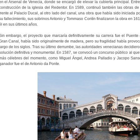
en el Arsenal de Venecia, donde se encargó de elevar la cubierta principal. Entr
construcción de la iglesia del Redentor. En 1589, continuó también las obras de
frente al Palacio Ducal, al otro lado del canal, una obra que había sido iniciada 
su fallecimiento, sus sobrinos Antonio y Tommaso Contin finalizaron la obra en 16
él en sus últimos años.
Sin embargo, el proyecto que marcaría definitivamente su carrera fue el Puente d
Gran Canal, había sido originalmente de madera, pero su fragilidad había provo
largo de los siglos. Tras su último derrumbe, las autoridades venecianas decidiero
solución definitiva y monumental. En 1587, se convocó un concurso público al que
más célebres del momento, como Miguel Ángel, Andrea Palladio y Jacopo Sansov
ganador fue el de Antonio da Ponte.