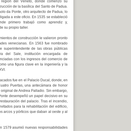
 región del Véneto, donde comenzó su
trucción de la basílica del Santo de Padua.
lo da Ponte, otro arquitecto de Padua, lo
 ligada a este oficio. En 1535 se estableció
onde primero trabajó como aprendiz y,
e su propio taller.
mientos de construcción le valieron pronto
idades venecianas. En 1563 fue nombrado
 de superintendente de las obras públicas
ra del Sale, institución encargada de
anciadas con los ingresos del comercio de
como una figura clave en la ingeniería y la
XVI.
acados fue en el Palacio Ducal, donde, en
Cuatro Puertas, una antecámara de honor
original de Andrea Palladio. Sin embargo,
a Ponte desempeñó un papel decisivo en su
estauración del palacio. Tras el incendio,
itados para la rehabilitación del edificio,
os arcos y pórticos que daban al oeste y al
 En 1579 asumió nuevas responsabilidades