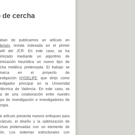
o de cercha
aban de publicarnos un artículo en
erials
, revista indexada en el primer
artil del JCR. En este caso, se ha
timizado mediante un algoritmo de
timización heurística un nuevo tipo de
rcha metálica pretensada.
El trabajo se
nmarca en el proyecto de
vestigación
HYDELIFE,
que dirijo como
vestigador principal en la Universitat
itècnica de València.
En este caso, se
ata de una colaboración entre nuestro
upo de investigación e investigadores de
orgia.
e artículo presenta nuevos enfoques para
 cálculo, el diseño y la optimización de
rchas pretensadas con un elemento de
ión. Los sistemas estructurales con