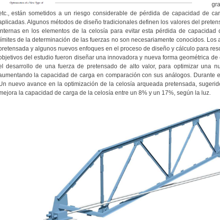
gra
etc., están sometidos a un riesgo considerable de pérdida de capacidad de carg
aplicadas. Algunos métodos de diseño tradicionales definen los valores del preten
internas en los elementos de la celosía para evitar esta pérdida de capacidad 
límites de la determinación de las fuerzas no son necesariamente conocidos. Los 
pretensada y algunos nuevos enfoques en el proceso de diseño y cálculo para reso
objetivos del estudio fueron diseñar una innovadora y nueva forma geométrica de
el desarrollo de una fuerza de pretensado de alto valor, para optimizar una nu
aumentando la capacidad de carga en comparación con sus análogos. Durante el
Un nuevo avance en la optimización de la celosía arqueada pretensada, sugerido
mejora la capacidad de carga de la celosía entre un 8% y un 17%, según la luz.