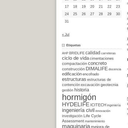
17
18
19
20
21
22
23
24
25
26
27
28
29
30
31
« Jul
Etiquetas
calidad
BRIDLIFE
AHP
carreteras
ciclo de vida
cimentaciones
concreto
compactación
DIMALIFE
construcción
docencia
edificación
encofrado
estructuras
estructuras de
excavación
geotecnia
contención
historia
gestión
hormigón
HYDELIFE
ICITECH
ingeniería
ingeniería civil
innovación
Life Cycle
investigación
Assessment
mantenimiento
maquinaria
mejora de