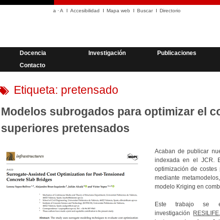
a
·
A
Accesibilidad
Mapa web
Buscar
Directorio
Docencia
Investigación
Publicaciones
Contacto
Etiqueta:
pretensado
Modelos subrogados para optimizar el c
superiores pretensados
Acaban de publicar nue
indexada en el JCR. E
optimización de costes
mediante metamodelos,
modelo Kriging en combi
Este trabajo se 
investigación
RESILIFE