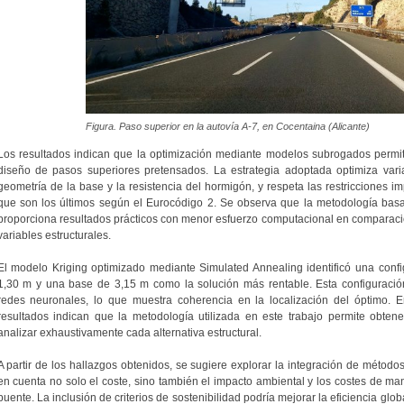
Figura. Paso superior en la autovía A-7, en Cocentaina (Alicante)
Los resultados indican que la optimización mediante modelos subrogados permite
diseño de pasos superiores pretensados. La estrategia adoptada optimiza vari
geometría de la base y la resistencia del hormigón, y respeta las restricciones im
que son los últimos según el Eurocódigo 2. Se observa que la metodología basad
proporciona resultados prácticos con menor esfuerzo computacional en comparación
variables estructurales.
El modelo Kriging optimizado mediante Simulated Annealing identificó una conf
1,30 m y una base de 3,15 m como la solución más rentable. Esta configuració
redes neuronales, lo que muestra coherencia en la localización del óptimo. E
resultados indican que la metodología utilizada en este trabajo permite obtene
analizar exhaustivamente cada alternativa estructural.
A partir de los hallazgos obtenidos, se sugiere explorar la integración de método
en cuenta no solo el coste, sino también el impacto ambiental y los costes de mant
puente. La inclusión de criterios de sostenibilidad podría mejorar la eficiencia glo