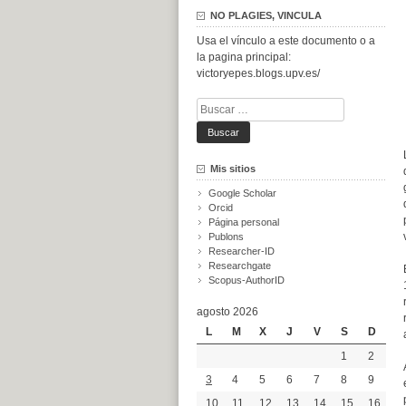
NO PLAGIES, VINCULA
Usa el vínculo a este documento o a
la pagina principal:
victoryepes.blogs.upv.es/
Buscar:
Mis sitios
Google Scholar
Orcid
Página personal
Publons
Researcher-ID
Researchgate
Scopus-AuthorID
agosto 2026
L
M
X
J
V
S
D
1
2
3
4
5
6
7
8
9
10
11
12
13
14
15
16