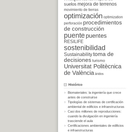
suelos
mejora de terrenos
movimiento de tierras
optimización
optimization
procedimientos
perforación
de construcción
puente
puentes
RESILIFE
sostenibilidad
toma de
Sustainability
decisiones
turismo
Universitat Politècnica
de València
áridos
Histórico
Biomateriales: la ingeniería que crece
antes de construirse
Tipologías de sistemas de certificación
ambiental de edificios e infraestructuras
Casi dos millones de reproducciones:
cuando la divulgación en ingeniería
trasciende el aula
Certificaciones ambientales de edificios
e infraestructuras