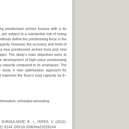
ng prestressed arched trusses with a tie
re subject to a substantial risk of losing
ethods define the prestressing force in the
apacity. However, the accuracy and limits of
e a new prestressed arched truss and new
ges. The study’s main objectives were to
he development of high-value prestressing
ng capacity compared to its analogues. The
e study. A new optimisation approach for
 improves the truss’s load capacity by 8–
timisation; simulated annealing.
SURGULADZE, B., I.; YEPES, V. (2022).
22): 8144. DOI:10.3390/ma15228144