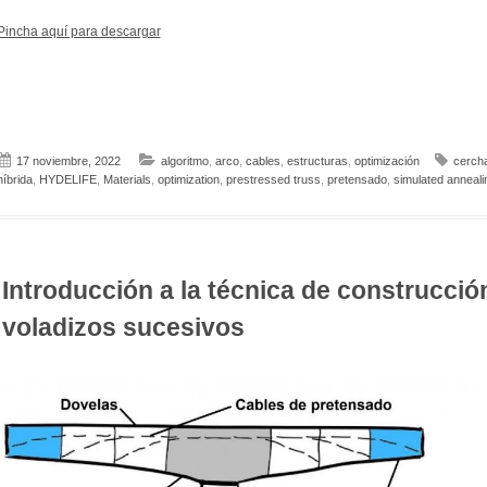
Pincha aquí para descargar
17 noviembre, 2022
algoritmo
,
arco
,
cables
,
estructuras
,
optimización
cercha
híbrida
,
HYDELIFE
,
Materials
,
optimization
,
prestressed truss
,
pretensado
,
simulated anneali
Introducción a la técnica de construcció
voladizos sucesivos