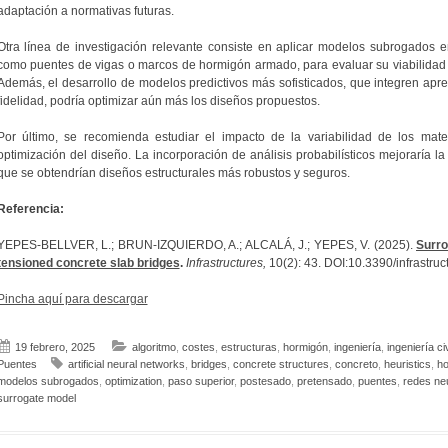
adaptación a normativas futuras.
Otra línea de investigación relevante consiste en aplicar modelos subrogados en
como puentes de vigas o marcos de hormigón armado, para evaluar su viabilidad en
Además, el desarrollo de modelos predictivos más sofisticados, que integren apre
fidelidad, podría optimizar aún más los diseños propuestos.
Por último, se recomienda estudiar el impacto de la variabilidad de los mate
optimización del diseño. La incorporación de análisis probabilísticos mejoraría la
que se obtendrían diseños estructurales más robustos y seguros.
Referencia:
YEPES-BELLVER, L.; BRUN-IZQUIERDO, A.; ALCALÁ, J.; YEPES, V. (2025).
Surro
tensioned concrete slab bridges
.
Infrastructures,
10(2): 43. DOI:10.3390/infrastru
Pincha aquí para descargar
19 febrero, 2025
algoritmo
,
costes
,
estructuras
,
hormigón
,
ingeniería
,
ingeniería civ
Puentes
artificial neural networks
,
bridges
,
concrete structures
,
concreto
,
heuristics
,
ho
modelos subrogados
,
optimization
,
paso superior
,
postesado
,
pretensado
,
puentes
,
redes ne
surrogate model