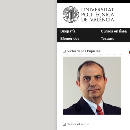
Saltar
al
contenido
Biografía
Cursos en línea
Efemérides
Tesauro
Víctor Yepes Piqueras
Sobre el autor