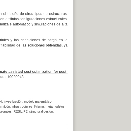
 el diseño de otros tipos de estructuras,
 distintas configuraciones estructurales.
ndizaje automático y simulaciones de alta
riales y las condiciones de carga en la
 fiabilidad de las soluciones obtenidas, ya
gate-assisted cost optimization for post-
ctures10020043.
il
,
investigación
,
modelo matemático
,
rmigón
,
infrastructures
,
Kriging
,
metamodelos
,
uronales
,
RESILIFE
,
structural design
,