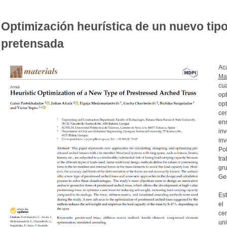
Optimización heurística de un nuevo tip
pretensada
Ac
Mat
cu
op
op
ce
e
in
in
Pol
tr
gr
Ge
Est
el
ce
un