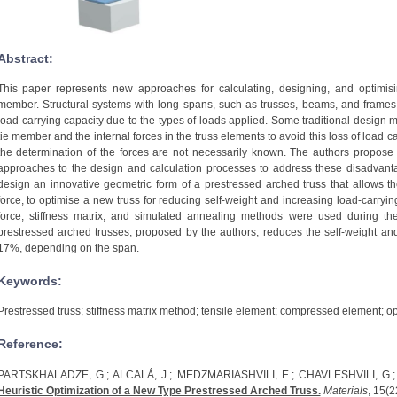
Abstract:
This paper represents new approaches for calculating, designing, and optimisi
member. Structural systems with long spans, such as trusses, beams, and frames, a
load-carrying capacity due to the types of loads applied. Some traditional design m
tie member and the internal forces in the truss elements to avoid this loss of load c
the determination of the forces are not necessarily known. The authors propos
approaches to the design and calculation processes to address these disadvanta
design an innovative geometric form of a prestressed arched truss that allows t
force, to optimise a new truss for reducing self-weight and increasing load-carryi
force, stiffness matrix, and simulated annealing methods were used during th
prestressed arched trusses, proposed by the authors, reduces the self-weight and
17%, depending on the span.
Keywords:
Prestressed truss; stiffness matrix method; tensile element; compressed element; op
Reference:
PARTSKHALADZE, G.; ALCALÁ, J.; MEDZMARIASHVILI, E.; CHAVLESHVILI, G.; 
Heuristic Optimization of a New Type Prestressed Arched Truss.
Materials
, 15(