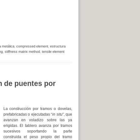
 metálica
,
compressed element
,
estructura
ng
,
stiffness matrix method
,
tensile element
n de puentes por
La construcción por tramos o dovelas,
prefabricadas o ejecutadas “
in situ
”, que
avanzan en voladizo sobre las ya
erigidas. El tablero avanza por tramos
sucesivos soportando la parte
construida el peso propio del tramo