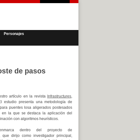
Personajes
oste de pasos
stro artículo en la revista
Infrastructures
,
l estudio presenta una metodología de
 para puentes losa aligerados postesados
 en la que se destaca la aplicación del
nación con algoritmos heurísticos.
enmarca dentro del proyecto de
, que dirijo como investigador principal,