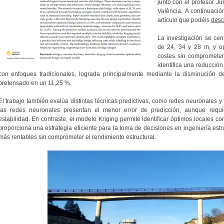
junto con el profesor Jul
València. A continuació
artículo que podéis
desc
La investigación se cen
de 24, 34 y 28 m, y opt
costes sin comprometer 
identifica una reducció
con enfoques tradicionales, lograda principalmente mediante la disminución
pretensado en un 11,25 %.
El trabajo también evalúa distintas técnicas predictivas, como redes neuronales y
las redes neuronales presentan el menor error de predicción, aunque requie
estabilidad. En contraste, el modelo Kriging permite identificar óptimos locales c
proporciona una estrategia eficiente para la toma de decisiones en ingeniería es
más rentables sin comprometer el rendimiento estructural.