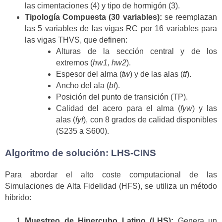
las cimentaciones (4) y tipo de hormigón (3).
Tipología Compuesta (30 variables):
se reemplazan
las 5 variables de las vigas RC por 16 variables para
las vigas THVS, que definen:
Alturas de la sección central y de los
extremos (
hw1, hw2
).
Espesor del alma (
tw
) y de las alas (
tf
).
Ancho del ala (
bf
).
Posición del punto de transición (TP).
Calidad del acero para el alma (
fyw
) y las
alas (
fyf
), con 8 grados de calidad disponibles
(S235 a S600).
Algoritmo de solución: LHS-CINS
Para abordar el alto coste computacional de las
Simulaciones de Alta Fidelidad (HFS), se utiliza un método
híbrido:
Muestreo de Hipercubo Latino (LHS):
Genera un