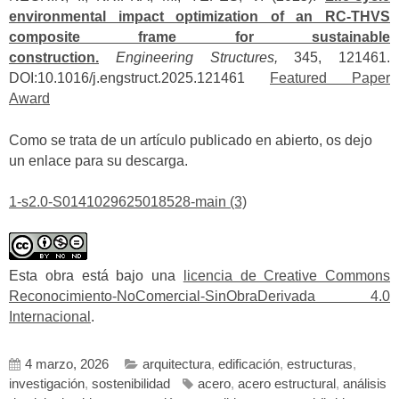
environmental impact optimization of an RC-THVS
composite frame for sustainable
construction.
Engineering Structures,
345, 121461.
DOI:10.1016/j.engstruct.2025.121461
Featured Paper
Award
Como se trata de un artículo publicado en abierto, os dejo
un enlace para su descarga.
1-s2.0-S0141029625018528-main (3)
Esta obra está bajo una
licencia de Creative Commons
Reconocimiento-NoComercial-SinObraDerivada 4.0
Internacional
.
4 marzo, 2026
arquitectura
,
edificación
,
estructuras
,
investigación
,
sostenibilidad
acero
,
acero estructural
,
análisis