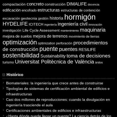
concreto
DIMALIFE
compactación
construcción
docencia
estructuras
edificación
encofrado
estructuras de contención
hormigón
historia
excavación
geotecnia
gestión
HYDELIFE
ingeniería civil
ICITECH
ingeniería
innovación
maquinaria
Life Cycle Assessment
investigación
mantenimiento
mejora de suelos
mejora de terrenos
movimiento de tierras
optimización
procedimientos
optimization
perforación
puente
puentes
de construcción
RESILIFE
sostenibilidad
toma de decisiones
Sustainability
Universitat Politècnica de València
turismo
áridos
Histórico
Biomateriales: la ingeniería que crece antes de construirse
Tipologías de sistemas de certificación ambiental de edificios e
infraestructuras
Casi dos millones de reproducciones: cuando la divulgación en
ingeniería trasciende el aula
Certificaciones ambientales de edificios e infraestructuras
¿Hasta dónde puede llegar un puente? La ciencia detrás de los