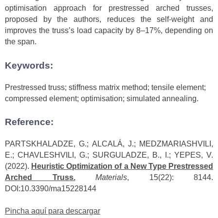
optimisation approach for prestressed arched trusses,
proposed by the authors, reduces the self-weight and
improves the truss’s load capacity by 8–17%, depending on
the span.
Keywords:
Prestressed truss; stiffness matrix method; tensile element;
compressed element; optimisation; simulated annealing.
Reference:
PARTSKHALADZE, G.; ALCALÁ, J.; MEDZMARIASHVILI,
E.; CHAVLESHVILI, G.; SURGULADZE, B., I.; YEPES, V.
(2022).
Heuristic Optimization of a New Type Prestressed
Arched Truss.
Materials
, 15(22): 8144.
DOI:10.3390/ma15228144
Pincha aquí para descargar