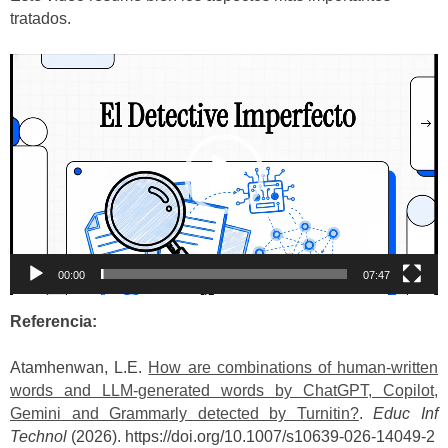
tratados.
Reproductor
de
vídeo
00:00
07:47
Referencia:
Atamhenwan, L.E.
How are combinations of human-written
words and LLM-generated words by ChatGPT, Copilot,
Gemini and Grammarly detected by Turnitin?
.
Educ Inf
Technol
(2026). https://doi.org/10.1007/s10639-026-14049-2