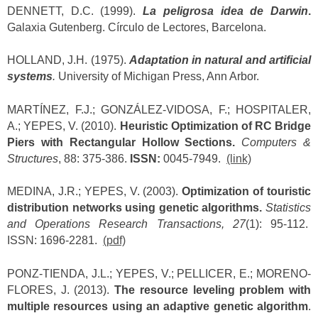
DENNETT, D.C. (1999).
La peligrosa idea de Darwin
.
Galaxia Gutenberg. Círculo de Lectores, Barcelona.
HOLLAND, J.H. (1975).
Adaptation in natural and artificial
systems
.
University of Michigan Press, Ann Arbor.
MARTÍNEZ, F.J.; GONZÁLEZ-VIDOSA, F.; HOSPITALER,
A.; YEPES, V. (2010).
Heuristic Optimization of RC Bridge
Piers with Rectangular Hollow Sections.
Computers &
Structures
, 88: 375-386.
ISSN:
0045-7949.
(link)
MEDINA, J.R.; YEPES, V. (2003).
Optimization of touristic
distribution networks using genetic algorithms.
Statistics
and Operations Research Transactions, 27
(1): 95-112.
ISSN: 1696-2281.
(pdf)
PONZ-TIENDA, J.L.; YEPES, V.; PELLICER, E.; MORENO-
FLORES, J. (2013).
The resource leveling problem with
multiple resources using an adaptive genetic algorithm
.