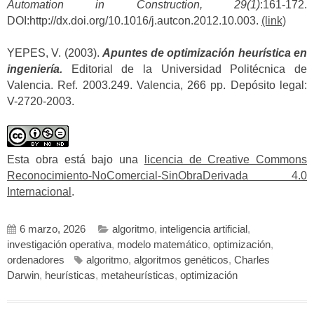
Automation in Construction, 29(1)
:161-172.
DOI:http://dx.doi.org/10.1016/j.autcon.2012.10.003.
(link)
YEPES, V. (2003).
Apuntes de optimización heurística en
ingeniería.
Editorial de la Universidad Politécnica de
Valencia. Ref. 2003.249. Valencia, 266 pp. Depósito legal:
V-2720-2003.
Esta obra está bajo una
licencia de Creative Commons
Reconocimiento-NoComercial-SinObraDerivada 4.0
Internacional
.
6 marzo, 2026
algoritmo
,
inteligencia artificial
,
investigación operativa
,
modelo matemático
,
optimización
,
ordenadores
algoritmo
,
algoritmos genéticos
,
Charles
Darwin
,
heurísticas
,
metaheurísticas
,
optimización