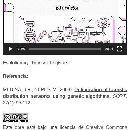
vídeo
00:00
06:01
Evolutionary_Tourism_Logistics
Referencia:
MEDINA, J.R.; YEPES, V. (2003).
Optimization of touristic
distribution networks using genetic algorithms.
SORT
,
27(1): 95-112.
Esta obra está bajo una
licencia de Creative Commons