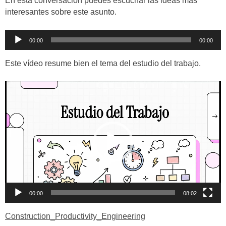
En esta conversación puedes escuchar las ideas más
interesantes sobre este asunto.
Reproductor
00:00
00:00
de
audio
Este vídeo resume bien el tema del estudio del trabajo.
Reproductor
de
vídeo
00:00
08:02
Construction_Productivity_Engineering