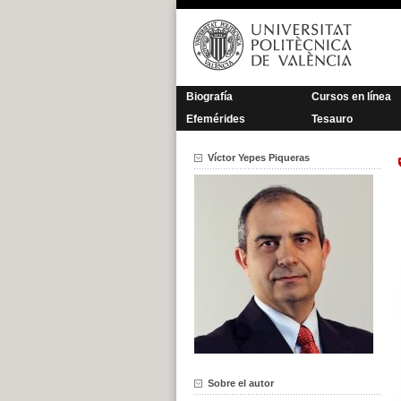
Saltar
al
contenido
Biografía
Cursos en línea
Efemérides
Tesauro
Víctor Yepes Piqueras
Sobre el autor