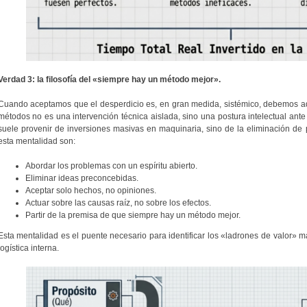
Verdad 3: la filosofía del «siempre hay un método mejor».
Cuando aceptamos que el desperdicio es, en gran medida, sistémico, debemos adopt
métodos no es una intervención técnica aislada, sino una postura intelectual ante
suele provenir de inversiones masivas en maquinaria, sino de la eliminación de p
esta mentalidad son:
Abordar los problemas con un espíritu abierto.
Eliminar ideas preconcebidas.
Aceptar solo hechos, no opiniones.
Actuar sobre las causas raíz, no sobre los efectos.
Partir de la premisa de que siempre hay un método mejor.
Esta mentalidad es el puente necesario para identificar los «ladrones de valor»
logística interna.