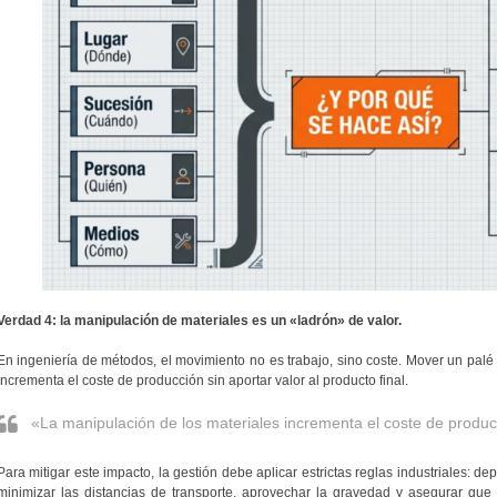
Verdad 4: la manipulación de materiales es un «ladrón» de valor.
En ingeniería de métodos, el movimiento no es trabajo, sino coste. Mover un palé d
incrementa el coste de producción sin aportar valor al producto final.
«La manipulación de los materiales incrementa el coste de producc
Para mitigar este impacto, la gestión debe aplicar estrictas reglas industriales: depo
minimizar las distancias de transporte, aprovechar la gravedad y asegurar que