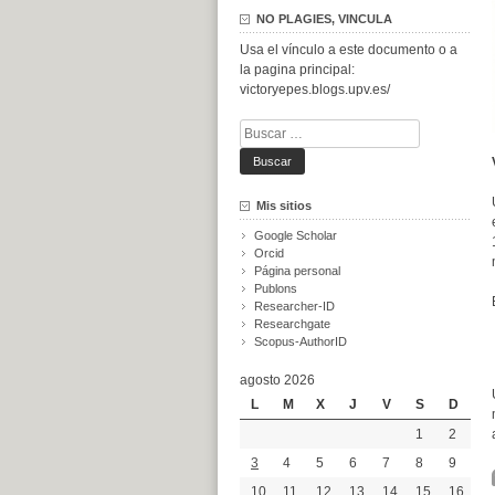
NO PLAGIES, VINCULA
Usa el vínculo a este documento o a
la pagina principal:
victoryepes.blogs.upv.es/
Buscar:
Mis sitios
Google Scholar
Orcid
Página personal
Publons
Researcher-ID
Researchgate
Scopus-AuthorID
agosto 2026
L
M
X
J
V
S
D
1
2
3
4
5
6
7
8
9
10
11
12
13
14
15
16