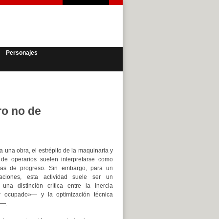
Personajes
ro no de
a una obra, el estrépito de la maquinaria y
e de operarios suelen interpretarse como
cas de progreso. Sin embargo, para un
aciones, esta actividad suele ser un
 una distinción crítica entre la inercia
r ocupado»— y la optimización técnica
»—.