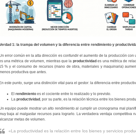
Verdad 1: la trampa del volumen y la diferencia entre rendimiento y productivid
Un error común en la alta dirección es confundir el aumento de la producción con 
es una métrica de volumen, mientras que la
productividad
es una métrica de rela
15 % y el consumo de recursos (mano de obra, materiales y maquinaria) aume
menos productiva que antes.
En este punto, surge una distinción vital para el gestor: la diferencia entre producti
El
rendimiento
es el cociente entre lo realizado y lo previsto.
La
productividad
, por su parte, es la relación técnica entre los bienes pro
Un equipo puede mostrar un alto rendimiento al cumplir un cronograma mal planif
muy baja al malgastar recursos para lograrlo. La verdadera ventaja competitiva n
alcanzar metas de volumen.
«La productividad es la relación entre los bienes y servicios pro