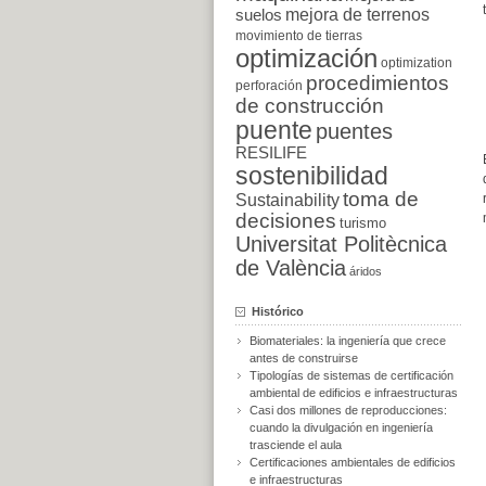
suelos
mejora de terrenos
movimiento de tierras
optimización
optimization
procedimientos
perforación
de construcción
puente
puentes
RESILIFE
sostenibilidad
toma de
Sustainability
decisiones
turismo
Universitat Politècnica
de València
áridos
Histórico
Biomateriales: la ingeniería que crece
antes de construirse
Tipologías de sistemas de certificación
ambiental de edificios e infraestructuras
Casi dos millones de reproducciones:
cuando la divulgación en ingeniería
trasciende el aula
Certificaciones ambientales de edificios
e infraestructuras