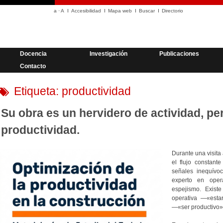
a
·
A
Accesibilidad
Mapa web
Buscar
Directorio
Docencia
Investigación
Publicaciones
Contacto
Etiqueta:
productividad
Su obra es un hervidero de actividad, pe
productividad.
Durante una visita 
el flujo constant
señales inequívo
experto en oper
espejismo. Existe
operativa —«esta
—«ser productivo