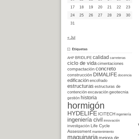
17
18
19
20
21
22
23
24
25
26
27
28
29
30
31
« Jul
Etiquetas
calidad
BRIDLIFE
AHP
carreteras
ciclo de vida
cimentaciones
concreto
compactación
DIMALIFE
construcción
docencia
edificación
encofrado
estructuras
estructuras de
excavación
geotecnia
contención
historia
gestión
hormigón
HYDELIFE
ICITECH
ingeniería
ingeniería civil
innovación
Life Cycle
investigación
Assessment
mantenimiento
maquinaria
mejora de