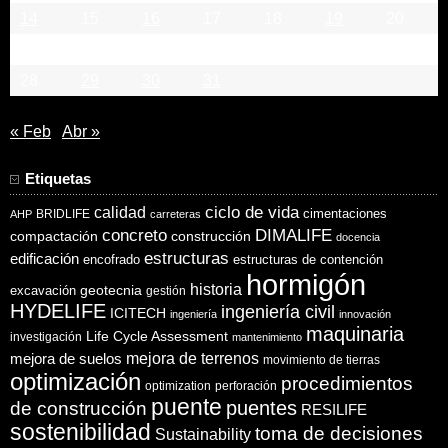
14
15
16
17
18
19
20
21
22
23
24
25
26
27
28
29
30
31
« Feb
Abr »
Etiquetas
ciclo de vida
calidad
cimentaciones
BRIDLIFE
AHP
carreteras
concreto
DIMALIFE
compactación
construcción
docencia
estructuras
edificación
encofrado
estructuras de contención
hormigón
historia
excavación
geotecnia
gestión
HYDELIFE
ingeniería civil
ICITECH
ingeniería
innovación
maquinaria
Life Cycle Assessment
investigación
mantenimiento
mejora de suelos
mejora de terrenos
movimiento de tierras
optimización
procedimientos
optimization
perforación
puente
puentes
de construcción
RESILIFE
sostenibilidad
toma de decisiones
Sustainability