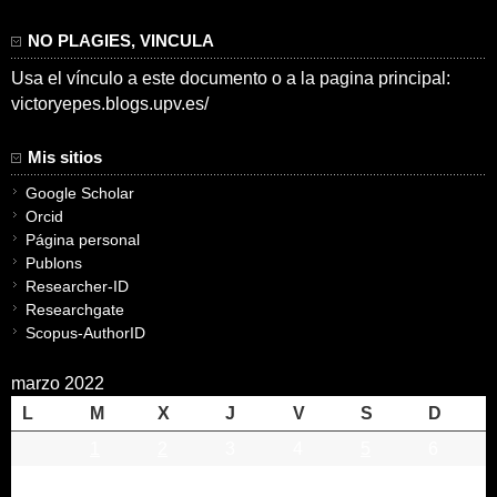
NO PLAGIES, VINCULA
Usa el vínculo a este documento o a la pagina principal:
victoryepes.blogs.upv.es/
Mis sitios
Google Scholar
Orcid
Página personal
Publons
Researcher-ID
Researchgate
Scopus-AuthorID
marzo 2022
L
M
X
J
V
S
D
1
2
3
4
5
6
7
8
9
10
11
12
13