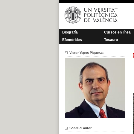
Saltar
al
contenido
Biografía
Cursos en línea
Efemérides
Tesauro
Víctor Yepes Piqueras
Sobre el autor