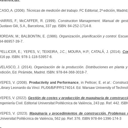
Referencias:
CASO, A. (2006).
Técnicas de medición del trabajo
. FC Editorial, 2ª edición, Madr
HARRIS, F.; McCAFFER, R. (1999).
Construction Management. Manual de gesti
Gustavo Gili, S.A., Barcelona, 337 pp. ISBN: 84-252-1714-8.
JORDAN, M.; BALBONTIN, E. (1986).
Organización, planificación y control
. Escue
84-86957-39-7.
PELLICER, E.; YEPES, V.; TEIXEIRA, J.C.; MOURA, H.P.; CATALÁ, J. (2014).
Co
316 pp. ISBN: 978-1-118-53957-6.
VELASCO, J. (2014).
Organización de la producción. Distribuciones en planta 
edición, Ed. Pirámide, Madrid. ISBN: 978-84-368-3018-7.
YEPES, V. (2008).
Productivity and Performance
, in Pellicer, E.
et al
.:
Construc
Library Leonardo da Vinci: PL/06/B/F/PP/174014. Ed. Warsaw University of Technol
YEPES, V. (2022).
Gestión de costes y producción de maquinaria de construcci
Ingeniería Civil. Editorial Universitat Politècnica de València, 243 pp. Ref. 442. I
YEPES, V. (2023).
Maquinaria y procedimientos de construcción. Problemas r
Universitat Politècnica de València, 562 pp. Ref. 376. ISBN 978-84-1396-174-3