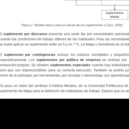
Figura 2. Modelo básico para el cálculo de los suplementos (Caso, 2006)
El
suplemento por descanso
presenta una parte fija por necesidades personale
cuando las condiciones de trabajo difieren de las habituales. Para las necesidades
se suele aplicar un suplemento entre un 5 y un 7 %. La fatiga y monotonía de un tr
El
suplemento por contingencias
incluye los retrasos inevitables y pequeñ
esporádicamente. Los
suplementos por política de empresa
se motivan por p
producción propias. Se añaden
suplementos especiales
cuando hay actividades 
pero que son imprescindibles para su correcta ejecución. También se podría ju
cierre de la actividad, por herramientas, por montaje o desmontaje, por aprendizaje
Os paso un vídeo del profesor Cristóbal Miralles, de la Universitat Politècnica de
suplemento de fatiga para la definición de estándares de trabajo. Espero que os sea