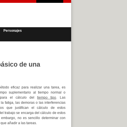
Personajes
básico de una
odo eficaz para realizar una tarea, es
empo suplementario al tiempo normal o
para el cálculo del
tiempo tipo
. Las
a fatiga, las demoras o las interferencias
vos que justifican el cálculo de estos
el trabajo se encarga del cálculo de estos
n embargo, no es sencillo determinar con
que añadir a las tareas.