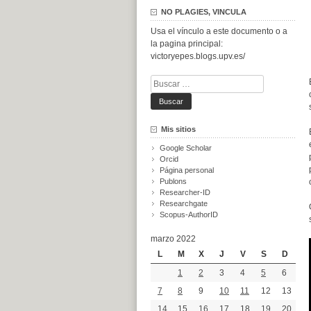
NO PLAGIES, VINCULA
Usa el vínculo a este documento o a
la pagina principal:
victoryepes.blogs.upv.es/
Buscar:
Mis sitios
Google Scholar
Orcid
Página personal
Publons
Researcher-ID
Researchgate
Scopus-AuthorID
marzo 2022
L
M
X
J
V
S
D
1
2
3
4
5
6
7
8
9
10
11
12
13
14
15
16
17
18
19
20