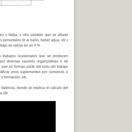
s y fatiga, y otra variable que se añade
 personales (ir al baño, beber agua, etc.)
abajo se valora en un 4 %.
os trabajos ocasionales que se producen
or diversas razones organizativas o de
que no forman parte del ciclo del trabajo
stificar unos suplementos por comienzo o
 o formación, etc.
 València, donde se explica el cálculo del
 útil.