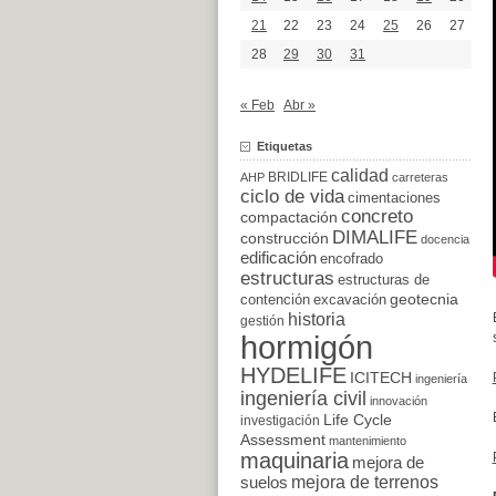
21
22
23
24
25
26
27
28
29
30
31
« Feb
Abr »
Etiquetas
calidad
BRIDLIFE
AHP
carreteras
ciclo de vida
cimentaciones
concreto
compactación
DIMALIFE
construcción
docencia
edificación
encofrado
estructuras
estructuras de
excavación
geotecnia
contención
historia
gestión
hormigón
HYDELIFE
ICITECH
ingeniería
ingeniería civil
innovación
Life Cycle
investigación
Assessment
mantenimiento
maquinaria
mejora de
suelos
mejora de terrenos