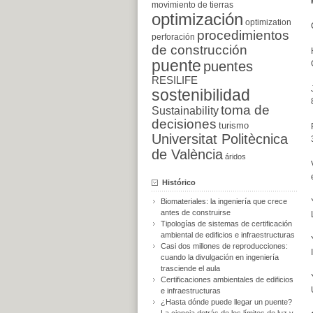
movimiento de tierras
optimización
optimization
procedimientos
perforación
de construcción
puente
puentes
RESILIFE
sostenibilidad
toma de
Sustainability
decisiones
turismo
Universitat Politècnica
de València
áridos
Histórico
Biomateriales: la ingeniería que crece
antes de construirse
Tipologías de sistemas de certificación
ambiental de edificios e infraestructuras
Casi dos millones de reproducciones:
cuando la divulgación en ingeniería
trasciende el aula
Certificaciones ambientales de edificios
e infraestructuras
¿Hasta dónde puede llegar un puente?
La ciencia detrás de los límites de luz y