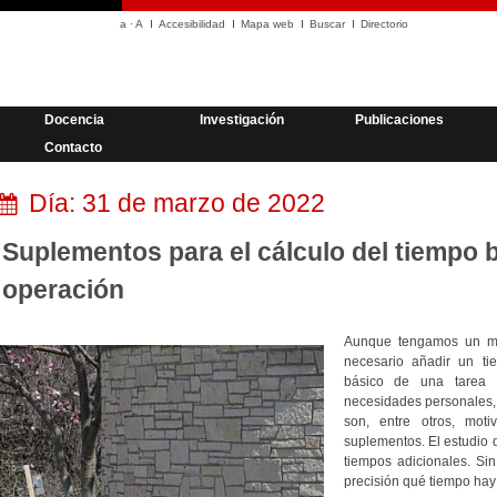
a
·
A
Accesibilidad
Mapa web
Buscar
Directorio
Docencia
Investigación
Publicaciones
Contacto
Día:
31 de marzo de 2022
Suplementos para el cálculo del tiempo 
operación
Aunque tengamos un mét
necesario añadir un ti
básico de una tarea 
necesidades personales, l
son, entre otros, moti
suplementos. El estudio d
tiempos adicionales. Si
precisión qué tiempo hay 