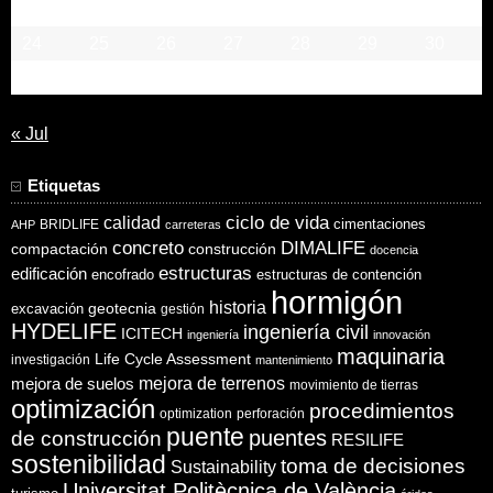
17
18
19
20
21
22
23
24
25
26
27
28
29
30
31
« Jul
Etiquetas
ciclo de vida
calidad
cimentaciones
BRIDLIFE
AHP
carreteras
concreto
DIMALIFE
compactación
construcción
docencia
estructuras
edificación
encofrado
estructuras de contención
hormigón
historia
excavación
geotecnia
gestión
HYDELIFE
ingeniería civil
ICITECH
ingeniería
innovación
maquinaria
Life Cycle Assessment
investigación
mantenimiento
mejora de suelos
mejora de terrenos
movimiento de tierras
optimización
procedimientos
optimization
perforación
puente
puentes
de construcción
RESILIFE
sostenibilidad
toma de decisiones
Sustainability
Universitat Politècnica de València