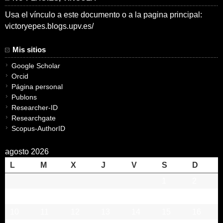
Usa el vínculo a este documento o a la pagina principal:
victoryepes.blogs.upv.es/
Mis sitios
Google Scholar
Orcid
Página personal
Publons
Researcher-ID
Researchgate
Scopus-AuthorID
agosto 2026
L
M
X
J
V
S
D
1
2
3
4
5
6
7
8
9
10
11
12
13
14
15
16