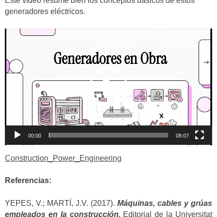
Este vídeo resume bien los conceptos básicos de estos
generadores eléctricos.
Reproductor
de
vídeo
00:00
08:07
Construction_Power_Engineering
Referencias:
YEPES, V.; MARTÍ, J.V. (2017).
Máquinas, cables y grúas
empleados en la construcción.
Editorial de la Universitat