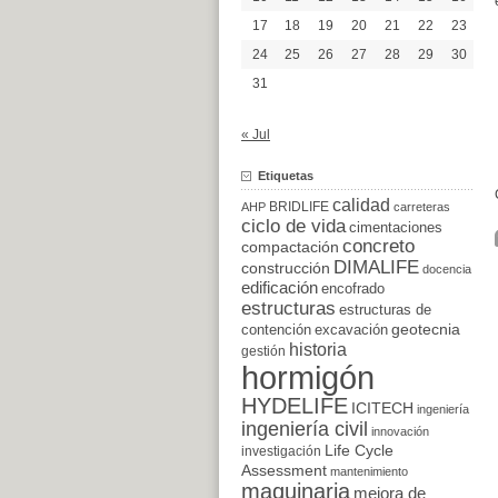
17
18
19
20
21
22
23
24
25
26
27
28
29
30
31
« Jul
Etiquetas
calidad
BRIDLIFE
AHP
carreteras
ciclo de vida
cimentaciones
concreto
compactación
DIMALIFE
construcción
docencia
edificación
encofrado
estructuras
estructuras de
excavación
geotecnia
contención
historia
gestión
hormigón
HYDELIFE
ICITECH
ingeniería
ingeniería civil
innovación
Life Cycle
investigación
Assessment
mantenimiento
maquinaria
mejora de