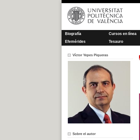
Saltar
al
contenido
Biografía
Cursos en línea
Efemérides
Tesauro
Víctor Yepes Piqueras
Sobre el autor