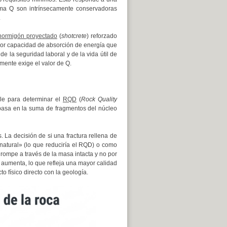
ema Q son intrínsecamente conservadoras
.
hormigón proyectado
(
shotcrete
) reforzado
jor capacidad de absorción de energía que
e la seguridad laboral y de la vida útil de
amente exige el valor de Q.
le para determinar el
RQD
(
Rock Quality
 basa en la suma de fragmentos del núcleo
. La decisión de si una fractura rellena de
natural» (lo que reduciría el RQD) o como
e rompe a través de la masa intacta y no por
 aumenta, lo que refleja una mayor calidad
to físico directo con la geología.