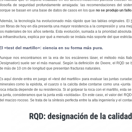
filosofía de seguridad profundamente arraigada: las recomendaciones del sist
porque se basan en una base de datos de casos en los que
no se produjo un fallo
Además, la tecnología ha evolucionado más rápido que las tablas originales. El
con fibras de hoy en día presenta una mayor resistencia a la compresión y una me
los materiales de los años setenta. Esta evolución, sumada a la prioridad absoluta d
la infraestructura, explica por qué a menudo se instala más soporte del que estrict
El «test del martillo»: ciencia en su forma más pura.
Aunque nos encontramos en la era de los escáneres láser, el método más fiab
Designation
) suele ser el más manual. Según la definición de Deere, el RQD se
de más de 10 cm de longitud que presentan fracturas naturales.
Es aquí donde entra en juego el «test del martillo» para evaluar las juntas curadas
minerales como la epidota, el cuarzo o la calcita debe contarse como una «junta 
roca intacta depende de su resistencia. Si al golpear la roca con el martillo, esta s
la junta, consideramos que la junta está «soldada». En este caso, el valor del RQD
del macizo rocoso. Se trata de la síntesis perfecta entre la alta ingeniería y el contac