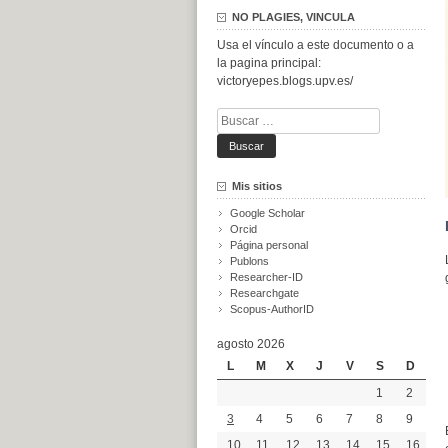
NO PLAGIES, VINCULA
Usa el vínculo a este documento o a
la pagina principal:
victoryepes.blogs.upv.es/
Buscar:
Mis sitios
Google Scholar
Orcid
Página personal
Publons
Researcher-ID
Researchgate
Scopus-AuthorID
agosto 2026
L
M
X
J
V
S
D
1
2
3
4
5
6
7
8
9
10
11
12
13
14
15
16