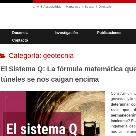
a
·
A
Accesibilidad
Mapa web
Buscar
Directorio
Docencia
Investigación
Publicaciones
Contacto
Categoría:
geotecnia
El Sistema Q: La fórmula matemática que
túneles se nos caigan encima
Construir un t
gravedad y la 
determinar con
roca que d
permanecerá
inminente?
Esa
ingeniería ge
nos adentramo