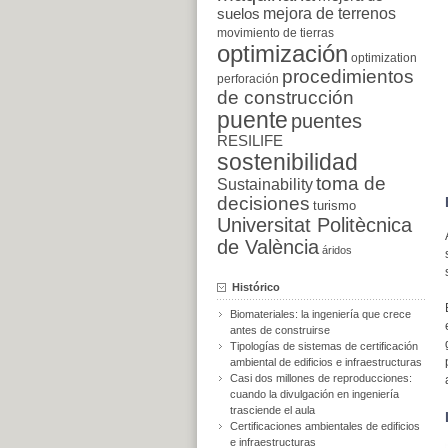
suelos
mejora de terrenos
movimiento de tierras
optimización
optimization
procedimientos
perforación
de construcción
puente
puentes
RESILIFE
sostenibilidad
toma de
Sustainability
decisiones
turismo
Universitat Politècnica
de València
áridos
Histórico
Biomateriales: la ingeniería que crece
antes de construirse
Tipologías de sistemas de certificación
ambiental de edificios e infraestructuras
Casi dos millones de reproducciones:
cuando la divulgación en ingeniería
trasciende el aula
Certificaciones ambientales de edificios
e infraestructuras