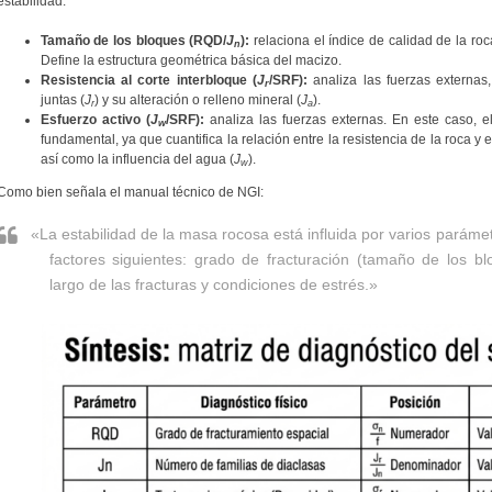
estabilidad:
Tamaño de los bloques (RQD/
J
):
relaciona el índice de calidad de la roc
n
Define la estructura geométrica básica del macizo.
Resistencia al corte interbloque (
J
/SRF):
analiza las fuerzas externas
r
juntas (
J
) y su alteración o relleno mineral (
J
).
r
a
Esfuerzo activo (
J
/SRF):
analiza las fuerzas externas. En este caso, e
w
fundamental, ya que cuantifica la relación entre la resistencia de la roca y
así como la influencia del agua (
J
).
w
Como bien señala el manual técnico de NGI:
«La estabilidad de la masa rocosa está influida por varios parámet
factores siguientes: grado de fracturación (tamaño de los blo
largo de las fracturas y condiciones de estrés.»