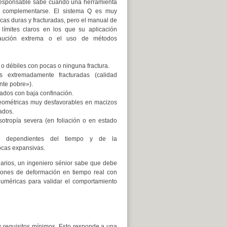
responsable sabe cuándo una herramienta
 complementarse. El sistema Q es muy
cas duras y fracturadas, pero el manual de
límites claros en los que su aplicación
caución extrema o el uso de métodos
o débiles con pocas o ninguna fractura.
 extremadamente fracturadas (calidad
te pobre»).
ados con baja confinación.
eométricas muy desfavorables en macizos
ados.
otropía severa (en foliación o en estado
es dependientes del tiempo y de la
ocas expansivas.
arios, un ingeniero sénior sabe que debe
iones de deformación en tiempo real con
uméricas para validar el comportamiento
s requisitos mínimos. Esto responde a una