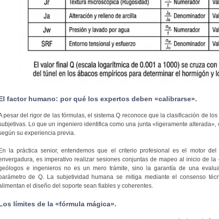
El factor humano: por qué los expertos deben «calibrarse».
A pesar del rigor de las fórmulas, el sistema Q reconoce que la clasificación de l
subjetivas. Lo que un ingeniero identifica como una junta «ligeramente alterada», o
según su experiencia previa.
En la práctica senior, entendemos que el criterio profesional es el motor del
envergadura, es imperativo realizar sesiones conjuntas de mapeo al inicio de la 
geólogos e ingenieros no es un mero trámite, sino la garantía de una eval
parámetro de Q. La subjetividad humana se mitiga mediante el consenso técn
alimentan el diseño del soporte sean fiables y coherentes.
Los límites de la «fórmula mágica».