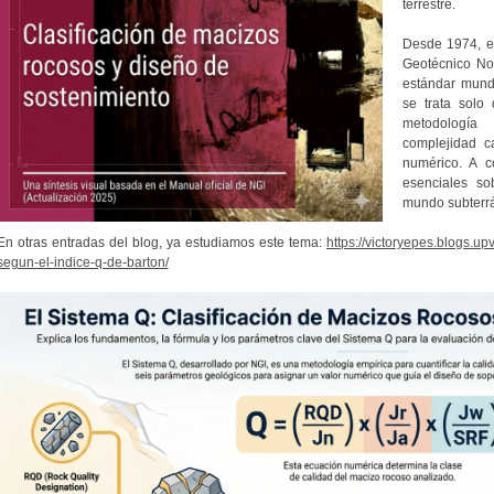
terrestre.
Desde 1974, 
Geotécnico No
estándar mundi
se trata solo
metodología
complejidad c
numérico. A c
esenciales so
mundo subterr
En otras entradas del blog, ya estudiamos este tema:
https://victoryepes.blogs.u
segun-el-indice-q-de-barton/