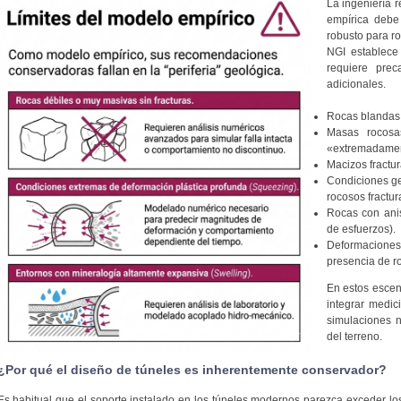
La ingeniería 
empírica debe
robusto para ro
NGI establece 
requiere pre
adicionales.
Rocas blandas 
Masas rocosas
«extremadamen
Macizos fractur
Condiciones g
rocosos fractur
Rocas con anis
de esfuerzos).
Deformacion
presencia de r
En estos escen
integrar medic
simulaciones n
del terreno.
¿Por qué el diseño de túneles es inherentemente conservador?
Es habitual que el soporte instalado en los túneles modernos parezca exceder lo