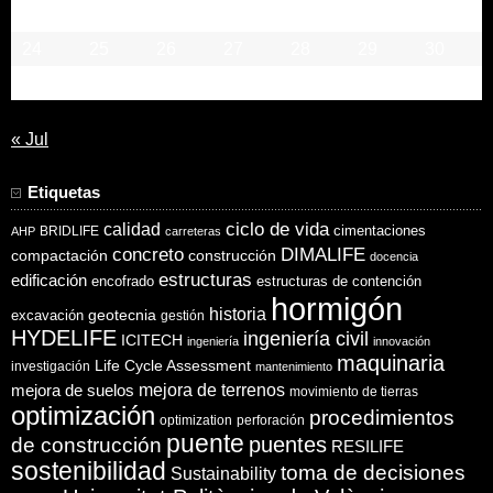
17
18
19
20
21
22
23
24
25
26
27
28
29
30
31
« Jul
Etiquetas
ciclo de vida
calidad
cimentaciones
BRIDLIFE
AHP
carreteras
concreto
DIMALIFE
compactación
construcción
docencia
estructuras
edificación
encofrado
estructuras de contención
hormigón
historia
excavación
geotecnia
gestión
HYDELIFE
ingeniería civil
ICITECH
ingeniería
innovación
maquinaria
Life Cycle Assessment
investigación
mantenimiento
mejora de suelos
mejora de terrenos
movimiento de tierras
optimización
procedimientos
optimization
perforación
puente
puentes
de construcción
RESILIFE
sostenibilidad
toma de decisiones
Sustainability