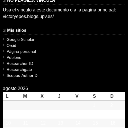
NO PLAGIES, VINCULA
Usa el vínculo a este documento o a la pagina principal:
victoryepes.blogs.upv.es/
Mis sitios
Google Scholar
Orcid
Página personal
Publons
Researcher-ID
Researchgate
Scopus-AuthorID
agosto 2026
L
M
X
J
V
S
D
1
2
3
4
5
6
7
8
9
10
11
12
13
14
15
16