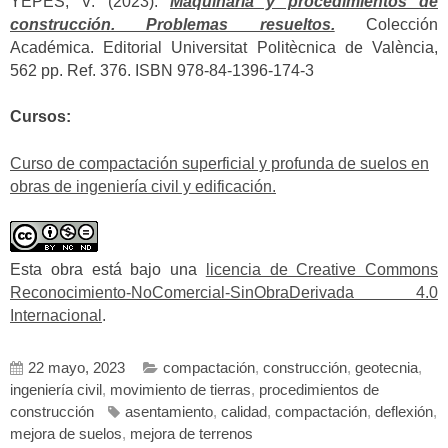
YEPES, V. (2023).
Maquinaria y procedimientos de
construcción. Problemas resueltos.
Colección
Académica. Editorial Universitat Politècnica de València,
562 pp. Ref. 376. ISBN 978-84-1396-174-3
Cursos:
Curso de compactación superficial y profunda de suelos en
obras de ingeniería civil y edificación.
Esta obra está bajo una
licencia de Creative Commons
Reconocimiento-NoComercial-SinObraDerivada 4.0
Internacional
.
22 mayo, 2023
compactación
,
construcción
,
geotecnia
,
ingeniería civil
,
movimiento de tierras
,
procedimientos de
construcción
asentamiento
,
calidad
,
compactación
,
deflexión
,
mejora de suelos
,
mejora de terrenos