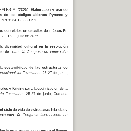
RALES, A. (2025).
Elaboración y uso de
ón de los códigos abiertos Pynomo y
SBN 978-84-125559-2-9.
as complejos en estudios de máster.
En
17 – 18 de julio de 2025.
a diversidad cultural en la resolución
ro de actas:
XI Congreso de Innovación
la sostenibilidad de las estructuras de
ernacional de Estructuras
, 25-27 de junio,
les y Kriging para la optimización de la
de Estructuras
, 25-27 de junio, Granada
el ciclo de vida de estructuras híbridas y
xtremas.
IX Congreso Internacional de
king in prestressed concrete road flyover