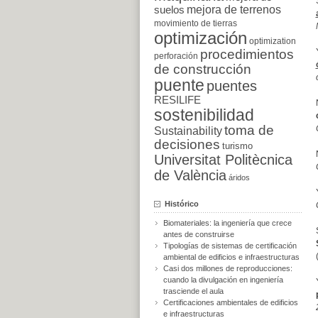
suelos
mejora de terrenos
movimiento de tierras
optimización
optimization
procedimientos
perforación
de construcción
puente
puentes
RESILIFE
sostenibilidad
toma de
Sustainability
decisiones
turismo
Universitat Politècnica
de València
áridos
Histórico
Biomateriales: la ingeniería que crece
antes de construirse
Tipologías de sistemas de certificación
ambiental de edificios e infraestructuras
Casi dos millones de reproducciones:
cuando la divulgación en ingeniería
trasciende el aula
Certificaciones ambientales de edificios
e infraestructuras