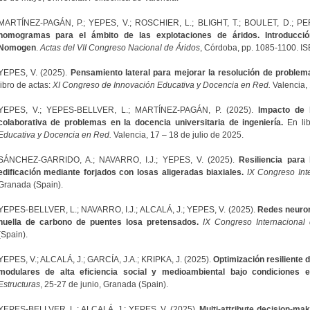
MARTÍNEZ-PAGÁN, P.; YEPES, V.; ROSCHIER, L.; BLIGHT, T.; BOULET, D.; PE
nomogramas para el ámbito de las explotaciones de áridos. Introducci
Nomogen
.
Actas del VII Congreso Nacional de Áridos
, Córdoba, pp. 1085-1100. I
YEPES, V. (2025).
Pensamiento lateral para mejorar la resolución de problem
libro de actas:
XI Congreso de Innovación Educativa y Docencia en Red.
Valencia, 
YEPES, V.; YEPES-BELLVER, L.; MARTÍNEZ-PAGÁN, P. (2025).
Impacto de l
colaborativa de problemas en la docencia universitaria de ingeniería.
En lib
Educativa y Docencia en Red.
Valencia, 17 – 18 de julio de 2025.
SÁNCHEZ-GARRIDO, A.; NAVARRO, I.J.; YEPES, V. (2025).
Resiliencia para 
edificación mediante forjados con losas aligeradas biaxiales.
IX Congreso Int
Granada (Spain).
YEPES-BELLVER, L.; NAVARRO, I.J.; ALCALÁ, J.; YEPES, V. (2025).
Redes neurona
huella de carbono de puentes losa pretensados.
IX Congreso Internacional 
(Spain).
YEPES, V.; ALCALÁ, J.; GARCÍA, J.A.; KRIPKA, J. (2025).
Optimización resiliente d
modulares de alta eficiencia social y medioambiental bajo condiciones e
Estructuras
, 25-27 de junio, Granada (Spain).
YEPES-BELLVER, L.; ALCALÁ, J.; YEPES, V. (2025).
Multi-attribute decision-ma