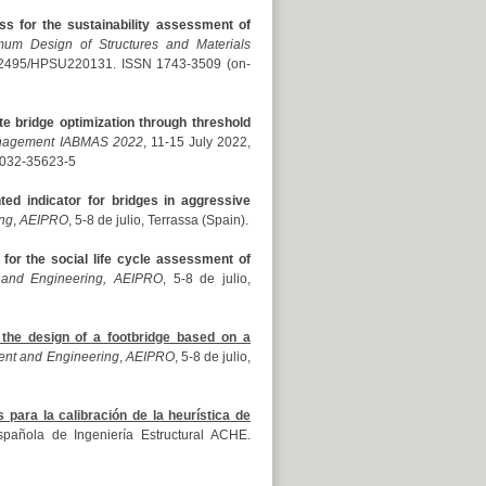
s for the sustainability assessment of
mum Design of Structures and Materials
10.2495/HPSU220131. ISSN 1743-3509 (on-
e bridge optimization through threshold
Management IABMAS 2022
, 11-15 July 2022,
-032-35623-5
ted indicator for bridges in aggressive
ng
,
AEIPRO
, 5-8 de julio, Terrassa (Spain).
 for the social life cycle assessment of
 and Engineering, AEIPRO
, 5-8 de julio,
 the design of a footbridge based on a
ent and Engineering
,
AEIPRO
, 5-8 de julio,
para la calibración de la heurística de
pañola de Ingeniería Estructural ACHE.