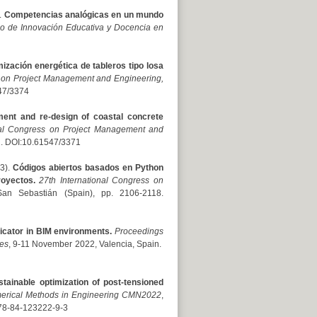
.
Competencias analógicas en un mundo
o de Innovación Educativa y Docencia en
ización energética de tableros tipo losa
s on Project Management and Engineering,
547/3374
ment and re-design of coastal concrete
nal Congress on Project Management and
01. DOI:10.61547/3371
3).
Códigos abiertos basados en Python
royectos.
27th International Congress on
San Sebastián (Spain), pp. 2106-2118.
icator in BIM environments.
Proceedings
ies
, 9-11 November 2022, Valencia, Spain.
stainable optimization of post-tensioned
erical Methods in Engineering CMN2022
,
978-84-123222-9-3