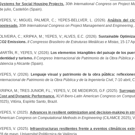
Systems for Social Housing Projects.
30th International
Congress on Project M
de julio, Castellón (Spain).
YEPES, V.; MIGUEL PALMER, C.; YEPES-BELLVER, L. (2026).
Análisis del ci
postesado.
30th International
Congress on Project Management and Engineering
OLIVEIRA, C.; KRIPKA, M.; YEPES, V.; ALVES, E.C. (2026).
Sustainable Optimiza
CO2 Emissions.
II Congresso Brasileiro de Estruturas Metálicas e Mistas
, 15-17 Ap
MARTÍN, R.; YEPES, V. (2026).
Los elementos intangibles del paisaje de los puer
identidad y turismo.
II Congreso Internacional de Patrimonio de la Obra Pública y d
Valencia y Alicante (Spain).
YEPES, V. (2026).
Lenguaje visual y patrimonio de la obra pública: reflexiones
Internacional de Patrimonio de la Obra Pública y de la Ingeniería Civil
, 7-10 abril, 
KRIPKA, M.; TRES JUNIOR, F.L.; YEPES, V.; DE MEDEIROS, G.F. (2025).
Surrogate
Cost and Dynamic Performance.
XLVI Ibero-Latin American Congress on Comput
2025), Vitória, Espírito Santo, Brazil.
YEPES, V. (2025).
Advances in resilient optimization and decision-making in str
American Congress on Computational Methods in Engineering
(CILAMCE 2025), Vitó
YEPES, V. (2025).
Infraestructuras resilientes frente a eventos climáticos ex
28 de mayo, Universitat Politècnica de València.