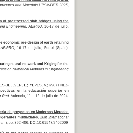
Structures and Materials HPSM/OPTI 2025
,
on of prestressed slab bridges using the
 and Engineering, AEIPRO
, 16-17 de julio,
 economic pre-design of earth retaining
, AEIPRO
, 16-17 de julio, Ferrol (Spain).
ring neural network and Kriging for the
ess on Numerical Methods in Engineering
S-BELLVER, L.; YEPES, V.; MARTÍNEZ-
spectivas en la educación superior en
n Red.
Valencia, 11 – 12 de julio de 2024.
iería de proyectos en Modernos Métodos
igerantes multiaxiales
.
28th International
(Spain), pp. 392-406. DOI:10.61547/2402009