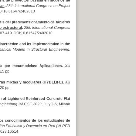
ería de proyectos basada en modelos de
das
.
28th International Congress on Project
 DOI:10.61547/2402013
sis del predimensionamiento de tableros
o estructural
.
28th International Congress
p. 407-419. DOI:10.61547/2402010
interaction and its implementation in the
anical Models in Structural Engineering,
ida por metamodelos: Aplicaciones.
XIII
 15 pp.
turas mixtas y modulares (HYDELIFE).
XIII
 20 pp.
n of Lightened Reinforced Concrete Flat
 Engineering IALCCE 2023
, July 2-6, Milano
os conocimientos de los estudiantes de
ión Educativa y Docencia en Red (IN-RED
.2023.16514