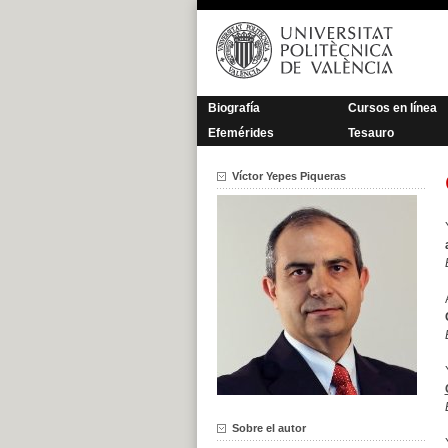
Saltar
al
contenido
Biografía
Cursos en línea
Efemérides
Tesauro
Víctor Yepes Piqueras
Sobre el autor