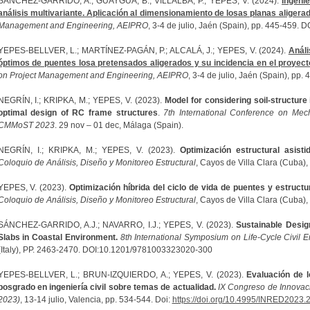
SÁNCHEZ-GARRIDO, A.; GUAYGUA, B.; VILLALBA, P.; YEPES, V. (2024).
Ingeni
análisis multivariante. Aplicación al dimensionamiento de losas planas aligera
Management and Engineering, AEIPRO
, 3-4 de julio, Jaén (Spain), pp. 445-459.
YEPES-BELLVER, L.; MARTÍNEZ-PAGÁN, P.; ALCALÁ, J.; YEPES, V. (2024).
Análi
óptimos de puentes losa pretensados aligerados y su incidencia en el proyect
on Project Management and Engineering, AEIPRO
, 3-4 de julio, Jaén (Spain), p
NEGRÍN, I.; KRIPKA, M.; YEPES, V. (2023).
Model for considering soil-structure 
optimal design of RC frame structures
.
7th International Conference on Mech
CMMoST 2023
. 29 nov – 01 dec, Málaga (Spain).
NEGRÍN, I.; KRIPKA, M.; YEPES, V. (2023).
Optimización estructural asist
Coloquio de Análisis, Diseño y Monitoreo Estructural
, Cayos de Villa Clara (Cuba),
YEPES, V. (2023).
Optimización híbrida del ciclo de vida de puentes y estruc
Coloquio de Análisis, Diseño y Monitoreo Estructural
, Cayos de Villa Clara (Cuba),
SÁNCHEZ-GARRIDO, A.J.; NAVARRO, I.J.; YEPES, V. (2023).
Sustainable Desig
Slabs in Coastal Environment.
8th International Symposium on Life-Cycle Civil
(Italy), PP. 2463-2470. DOI:10.1201/9781003323020-300
YEPES-BELLVER, L.; BRUN-IZQUIERDO, A.; YEPES, V. (2023).
Evaluación de l
posgrado en ingeniería civil sobre temas de actualidad.
IX Congreso de Innovac
2023)
, 13-14 julio, Valencia, pp. 534-544. Doi:
https://doi.org/10.4995/INRED2023