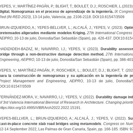
YEPES, V.; MARTÍNEZ-PAGÁN, P.; BLIGHT, T.; BOULET, D.J.; ROSCHIER, L.(2023)
digital. Nomogramas en el proceso de aprendizaje de la ingeniería.
IX Congres
Red (IN-RED 2023)
, 13-14 julio, Valencia, pp. 2106-2118. DOI:10.61547/3509
BRUN-IZQUIERDO, A.; YEPES-BELLVER, L.; ALCALÁ, J.; YEPES, V. (2023).
Optim
pretensados aligerados mediante modelos Kriging.
27th International Congres
AEIPRO
, 10-13 de julio, Donostia/San Sebastián (Spain), pp. 426-437. DOI:10.61
HADIZADEH-BAZAZ, M.; NAVARRO, I.J.; YEPES, V. (2023).
Durability assess
bridge through a non-destructive damage detection method
.
27th Internatio
Engineering, AEIPRO
, 10-13 de julio, Donostia/San Sebastián (Spain), pp. 386-4
YEPES, V.; MARTÍNEZ-PAGÁN, P.; ROSCHIER, L.; BOULET, D.J.; BLIGHT, T. (202
para la construcción de nomogramas y su aplicación en la ingeniería de p
Project Management and Engineering, AEIPRO
, 10-13 de julio, Donostia/
DOI:10.61547/3509
FERNÁNDEZ-MORA, V.; NAVARRO, I.J.; YEPES, V. (2022).
Durability damage ind
of 3rd Valencia International Biennial of Research in Architecture. Changing priorit
https://doi.org/10.4995/VIBRArch2022.2022.15191.
YEPES-BELLVER, L.; BRUN-IZQUIERDO, A.; ALCALÁ, J.; YEPES, V. (2022).
Su
cast-in-place concrete slab road bridges using metamodels
.
Congress on Num
12-14 September 2022, Las Palmas de Gran Canaria, Spain, pp. 166-185. ISBN: 