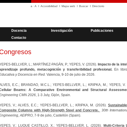
a
·
A
Accesibilidad
Mapa web
Buscar
Directorio
Docencia
Investigación
Publicaciones
Contacto
Congresos
YEPES-BELLVER, L.; MARTÍNEZ-PAGÁN, P.; YEPES, V. (2026).
Impacto de la intel
aprendizaje profundo, metacognición y transferibilidad profesional.
En libr
Educativa y Docencia en Red.
Valencia, 9-10 de julio de 2026.
ALVES, E.C.; BRANDAO, M.C.L.; YEPES-BELLVER, L.; KRIPKA, M.; YEPES, V.
Cellular Beams: A Comparative Environmental and Structural Assessmen
Engineering CMN 2026
, 1-3 July, Gijón, Spain.
YEPES, V.; ALVES, E.C.; YEPES-BELLVER, L.; KRIPKA, M. (2026).
Sustainable
Composite Columns with High-Strength Steel and Concrete.
30th Internatio
Engineering, AEIPRO
, 7-9 de julio, Castellón (Spain).
YEPES, V.; LUQUE CASTILLO, X.; YEPES-BELLVER, L. (2026).
Multi-Criteri