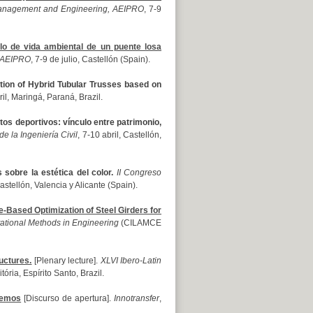
anagement and Engineering, AEIPRO
, 7-9
clo de vida ambiental de un puente losa
, AEIPRO
, 7-9 de julio, Castellón (Spain).
tion of Hybrid Tubular Trusses based on
ril, Maringá, Paraná, Brazil.
tos deportivos: vínculo entre patrimonio,
e la Ingeniería Civil
, 7-10 abril, Castellón,
 sobre la estética del color.
II Congreso
Castellón, Valencia y Alicante (Spain).
-Based Optimization of Steel Girders for
ational Methods in Engineering
(CILAMCE
uctures.
[Plenary lecture].
XLVI Ibero-Latin
ria, Espírito Santo, Brazil.
tremos
[Discurso de apertura].
Innotransfer
,