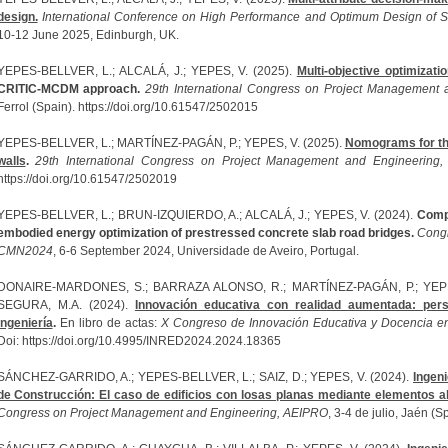
design.
International Conference on High Performance and Optimum Design of 
10-12 June 2025, Edinburgh, UK.
YEPES-BELLVER, L.; ALCALÁ, J.; YEPES, V. (2025).
Multi-objective optimizati
CRITIC-MCDM approach.
29th International Congress on Project Management
Ferrol (Spain). https://doi.org/10.61547/2502015
YEPES-BELLVER, L.; MARTÍNEZ-PAGÁN, P.; YEPES, V. (2025).
Nomograms for the
walls
.
29th International Congress on Project Management and Engineering
https://doi.org/10.61547/2502019
YEPES-BELLVER, L.; BRUN-IZQUIERDO, A.; ALCALÁ, J.; YEPES, V. (2024).
Compa
embodied energy optimization of prestressed concrete slab road bridges.
Congr
CMN2024
, 6-6 September 2024, Universidade de Aveiro, Portugal.
DONAIRE-MARDONES, S.; BARRAZA ALONSO, R.; MARTÍNEZ-PAGÁN, P.; YEPE
SEGURA, M.A. (2024).
Innovación educativa con realidad aumentada: per
ingeniería
.
En libro de actas:
X Congreso de Innovación Educativa y Docencia e
Doi: https://doi.org/10.4995/INRED2024.2024.18365
SÁNCHEZ-GARRIDO, A.; YEPES-BELLVER, L.; SAIZ, D.; YEPES, V. (2024).
Ingen
de Construcción: El caso de edificios con losas planas mediante elementos al
Congress on Project Management and Engineering, AEIPRO
, 3-4 de julio, Jaén 