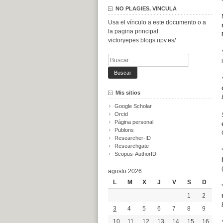
NO PLAGIES, VINCULA
Usa el vínculo a este documento o a
la pagina principal:
victoryepes.blogs.upv.es/
Buscar:
Mis sitios
Google Scholar
Orcid
Página personal
Publons
Researcher-ID
Researchgate
Scopus-AuthorID
agosto 2026
L
M
X
J
V
S
D
1
2
3
4
5
6
7
8
9
10
11
12
13
14
15
16