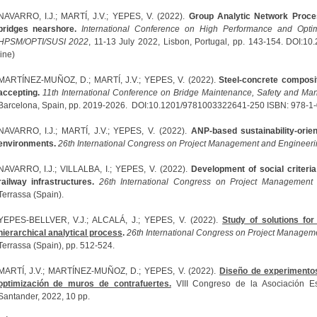
NAVARRO, I.J.; MARTÍ, J.V.; YEPES, V. (2022).
Group Analytic Network Proces
bridges nearshore.
International Conference on High Performance and Opti
HPSM/OPTI/SUSI 2022
, 11-13 July 2022, Lisbon, Portugal, pp. 143-154. DOI:
line)
MARTÍNEZ-MUÑOZ, D.; MARTÍ, J.V.; YEPES, V. (2022).
Steel-concrete composit
accepting.
11th International Conference on Bridge Maintenance, Safety and 
Barcelona, Spain, pp. 2019-2026. DOI:10.1201/9781003322641-250 ISBN: 978-1
NAVARRO, I.J.; MARTÍ, J.V.; YEPES, V. (2022).
ANP-based sustainability-orien
environments.
26th International Congress on Project Management and Engineeri
NAVARRO, I.J.; VILLALBA, I.; YEPES, V. (2022).
Development of social criteria
railway infrastructures.
26th International Congress on Project Management
Terrassa (Spain).
YEPES-BELLVER, V.J.; ALCALÁ, J.; YEPES, V. (2022).
Study of solutions for
hierarchical analytical process
.
26th International Congress on Project Managem
Terrassa (Spain), pp. 512-524.
MARTÍ, J.V.; MARTÍNEZ-MUÑOZ, D.; YEPES, V. (2022).
Diseño de experimentos 
optimización de muros de contrafuertes.
VIII Congreso de la Asociación Es
Santander, 2022, 10 pp.