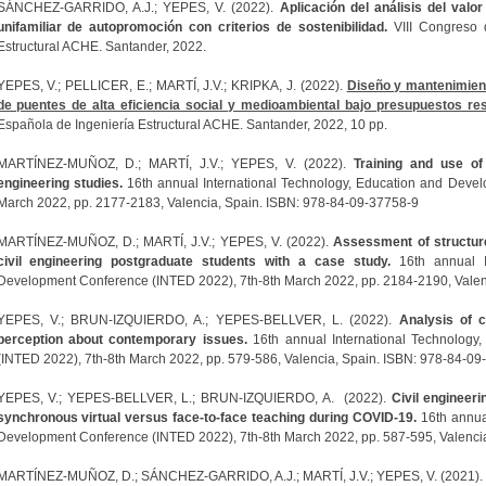
SÁNCHEZ-GARRIDO, A.J.; YEPES, V. (2022).
Aplicación del análisis del valo
unifamiliar de autopromoción con criterios de sostenibilidad.
VIII Congreso 
Estructural ACHE. Santander, 2022.
YEPES, V.; PELLICER, E.; MARTÍ, J.V.; KRIPKA, J. (2022).
Diseño y mantenimient
de puentes de alta eficiencia social y medioambiental bajo presupuestos rest
Española de Ingeniería Estructural ACHE. Santander, 2022, 10 pp.
MARTÍNEZ-MUÑOZ, D.; MARTÍ, J.V.; YEPES, V. (2022).
Training and use of
engineering studies.
16th annual International Technology, Education and Deve
March 2022, pp. 2177-2183, Valencia, Spain. ISBN: 978-84-09-37758-9
MARTÍNEZ-MUÑOZ, D.; MARTÍ, J.V.; YEPES, V. (2022).
Assessment of structur
civil engineering postgraduate students with a case study.
16th annual In
Development Conference (INTED 2022), 7th-8th March 2022, pp. 2184-2190, Valen
YEPES, V.; BRUN-IZQUIERDO, A.; YEPES-BELLVER, L. (2022).
Analysis of c
perception about contemporary issues.
16th annual International Technolog
(INTED 2022), 7th-8th March 2022, pp. 579-586, Valencia, Spain. ISBN: 978-84-09
YEPES, V.; YEPES-BELLVER, L.; BRUN-IZQUIERDO, A. (2022).
Civil engineer
synchronous virtual versus face-to-face teaching during COVID-19.
16th annua
Development Conference (INTED 2022), 7th-8th March 2022, pp. 587-595, Valenci
MARTÍNEZ-MUÑOZ, D.; SÁNCHEZ-GARRIDO, A.J.; MARTÍ, J.V.; YEPES, V. (2021)