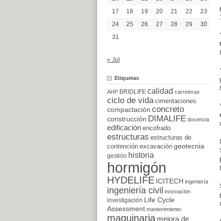
17
18
19
20
21
22
23
24
25
26
27
28
29
30
31
« Jul
Etiquetas
calidad
BRIDLIFE
AHP
carreteras
ciclo de vida
cimentaciones
concreto
compactación
DIMALIFE
construcción
docencia
edificación
encofrado
estructuras
estructuras de
excavación
geotecnia
contención
historia
gestión
hormigón
HYDELIFE
ICITECH
ingeniería
ingeniería civil
innovación
Life Cycle
investigación
Assessment
mantenimiento
maquinaria
mejora de