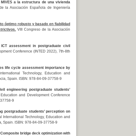
r MIVES a la estructura de una vivienda
de la Asociación Española de Ingeniería
o óptimo robusto y basado en fiabilidad
rictivos.
VIII Congreso de la Asociación
 ICT assessment in postgraduate civil
lopment Conference (INTED 2022), 7th-8th
es life cycle assessment importance by
ternational Technology, Education and
cia, Spain. ISBN: 978-84-09-37758-9
ivil engineering postgraduate students’
y, Education and Development Conference
-37758-9
ing postgraduate students’ perception on
l International Technology, Education and
a, Spain. ISBN: 978-84-09-37758-9
.
Composite bridge deck optimization with