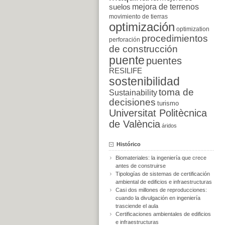
suelos
mejora de terrenos
movimiento de tierras
optimización
optimization
procedimientos
perforación
de construcción
puente
puentes
RESILIFE
sostenibilidad
toma de
Sustainability
decisiones
turismo
Universitat Politècnica
de València
áridos
Histórico
Biomateriales: la ingeniería que crece
antes de construirse
Tipologías de sistemas de certificación
ambiental de edificios e infraestructuras
Casi dos millones de reproducciones:
cuando la divulgación en ingeniería
trasciende el aula
Certificaciones ambientales de edificios
e infraestructuras