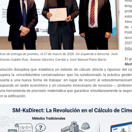
Anto
teng
pro
estr
Alma
de i
Pol
reco
202
Indus
Acto de entrega de premios, el 27 de marzo de 2026. De izquierda a derecha: José
El g
Antonio Galdón Ruiz, Antonio Sánchez Garrido y José Manuel Prieto Barrio.
Met
solución disruptiva que establece un método de cálculo directo y riguroso del co
supera la «incertidumbre conservadora» que ha condicionado la práctica geoté
puerta a una nueva forma de trabajar: en lugar de recurrir al sobredimensionam
supuesto un lastre económico y un consumo innecesario de recursos—, profesio
una herramienta de precisión matemática que garantiza simultáneamente la segurid
en la edificación.