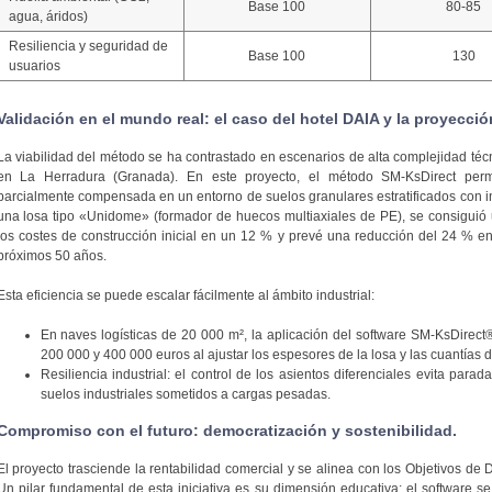
Base 100
80-85
agua, áridos)
Resiliencia y seguridad de
Base 100
130
usuarios
Validación en el mundo real: el caso del hotel DAIA y la proyección
La viabilidad del método se ha contrastado en escenarios de alta complejidad téc
en La Herradura (Granada). En este proyecto, el método SM-KsDirect permi
parcialmente compensada en un entorno de suelos granulares estratificados con in
una losa tipo «Unidome» (formador de huecos multiaxiales de PE), se consiguió u
los costes de construcción inicial en un 12 % y prevé una reducción del 24 % e
próximos 50 años.
Esta eficiencia se puede escalar fácilmente al ámbito industrial:
En naves logísticas de 20 000 m², la aplicación del software SM-KsDirect
200 000 y 400 000 euros al ajustar los espesores de la losa y las cuantías 
Resiliencia industrial: el control de los asientos diferenciales evita par
suelos industriales sometidos a cargas pesadas.
Compromiso con el futuro: democratización y sostenibilidad.
El proyecto trasciende la rentabilidad comercial y se alinea con los Objetivos de 
Un pilar fundamental de esta iniciativa es su dimensión educativa: el software s