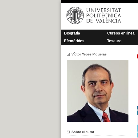
Saltar
al
contenido
Biografía
Cursos en línea
Efemérides
Tesauro
Víctor Yepes Piqueras
Sobre el autor