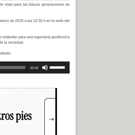
to nivel para las futuras generaciones de
marzo de 2026 a las 10:30 h en la sede del
o estándar para una ingeniería geotécnica
de la sociedad.
método.
Utiliza
00:00
las
teclas
de
flecha
arriba/abajo
para
aumentar
o
disminuir
el
volumen.