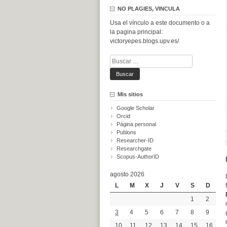
NO PLAGIES, VINCULA
Usa el vínculo a este documento o a
la pagina principal:
victoryepes.blogs.upv.es/
Buscar:
Mis sitios
Google Scholar
Orcid
Página personal
Publons
Researcher-ID
Researchgate
Scopus-AuthorID
agosto 2026
L
M
X
J
V
S
D
1
2
3
4
5
6
7
8
9
10
11
12
13
14
15
16