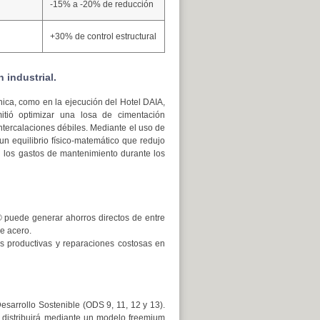
-15% a -20% de reducción
+30% de control estructural
 industrial.
nica, como en la ejecución del Hotel DAIA,
tió optimizar una losa de cimentación
tercalaciones débiles. Mediante el uso de
n equilibrio físico-matemático que redujo
n los gastos de mantenimiento durante los
® puede generar ahorros directos de entre
de acero.
adas productivas y reparaciones costosas en
Desarrollo Sostenible (ODS 9, 11, 12 y 13).
e distribuirá mediante un modelo freemium