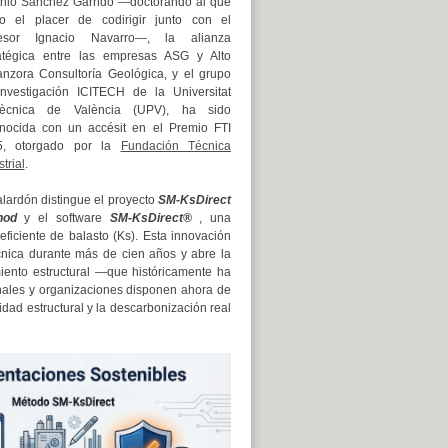
nio Sánchez Garrido —doctorando al que
o el placer de codirigir junto con el
fesor Ignacio Navarro—, la alianza
atégica entre las empresas ASG y Alto
nzora Consultoría Geológica, y el grupo
nvestigación ICITECH de la Universitat
itècnica de València (UPV), ha sido
nocida con un accésit en el Premio FTI
5, otorgado por la
Fundación Técnica
trial
.
alardón distingue el proyecto
SM-KsDirect
hod
y el software
SM-KsDirect®
, una
eficiente de balasto (Ks). Esta innovación
cnica durante más de cien años y abre la
iento estructural —que históricamente ha
nales y organizaciones disponen ahora de
ad estructural y la descarbonización real