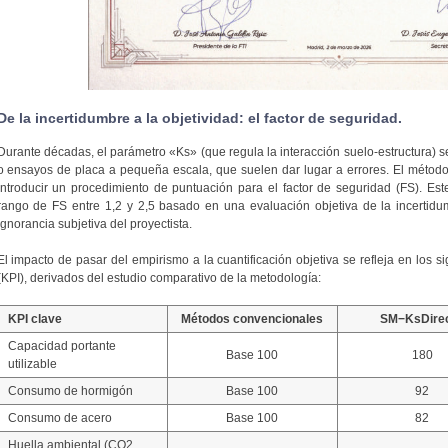
De la incertidumbre a la objetividad: el factor de seguridad.
Durante décadas, el parámetro «Ks» (que regula la interacción suelo-estructura) s
o ensayos de placa a pequeña escala, que suelen dar lugar a errores. El métod
introducir un procedimiento de puntuación para el factor de seguridad (FS). Est
rango de FS entre 1,2 y 2,5 basado en una evaluación objetiva de la incertidum
ignorancia subjetiva del proyectista.
El impacto de pasar del empirismo a la cuantificación objetiva se refleja en los s
(KPI), derivados del estudio comparativo de la metodología:
KPI clave
Métodos convencionales
SM−KsDire
Capacidad portante
Base 100
180
utilizable
Consumo de hormigón
Base 100
92
Consumo de acero
Base 100
82
Huella ambiental (CO2,