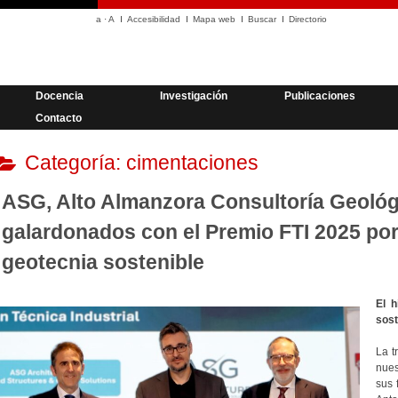
a
·
A
Accesibilidad
Mapa web
Buscar
Directorio
Docencia
Investigación
Publicaciones
Contacto
Categoría:
cimentaciones
ASG, Alto Almanzora Consultoría Geoló
galardonados con el Premio FTI 2025 po
geotecnia sostenible
El h
sost
La t
nues
sus 