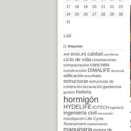
17
18
19
20
21
22
23
24
25
26
27
28
29
30
31
« Jul
Etiquetas
calidad
BRIDLIFE
AHP
carreteras
ciclo de vida
cimentaciones
concreto
compactación
DIMALIFE
construcción
docencia
edificación
encofrado
estructuras
estructuras de
excavación
geotecnia
contención
historia
gestión
hormigón
HYDELIFE
ICITECH
ingeniería
ingeniería civil
innovación
Life Cycle
investigación
Assessment
mantenimiento
maquinaria
mejora de