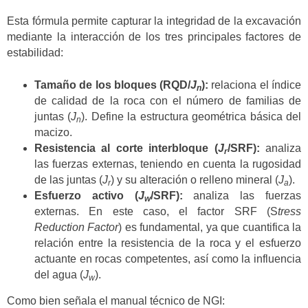
Esta fórmula permite capturar la integridad de la excavación
mediante la interacción de los tres principales factores de
estabilidad:
Tamaño de los bloques (RQD/
J
):
relaciona el índice
n
de calidad de la roca con el número de familias de
juntas (
J
). Define la estructura geométrica básica del
n
macizo.
Resistencia al corte interbloque (
J
/SRF):
analiza
r
las fuerzas externas, teniendo en cuenta la rugosidad
de las juntas (
J
) y su alteración o relleno mineral (
J
).
r
a
Esfuerzo activo (
J
/SRF):
analiza las fuerzas
w
externas. En este caso, el factor SRF (S
tress
Reduction Factor
) es fundamental, ya que cuantifica la
relación entre la resistencia de la roca y el esfuerzo
actuante en rocas competentes, así como la influencia
del agua (
J
).
w
Como bien señala el manual técnico de NGI: