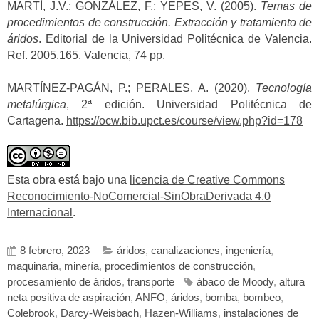
MARTÍ, J.V.; GONZÁLEZ, F.; YEPES, V. (2005).
Temas de
procedimientos de construcción. Extracción y tratamiento de
áridos
. Editorial de la Universidad Politécnica de Valencia.
Ref. 2005.165. Valencia, 74 pp.
MARTÍNEZ-PAGÁN, P.; PERALES, A. (2020).
Tecnología
metalúrgica
, 2ª edición. Universidad Politécnica de
Cartagena.
https://ocw.bib.upct.es/course/view.php?id=178
Esta obra está bajo una
licencia de Creative Commons
Reconocimiento-NoComercial-SinObraDerivada 4.0
Internacional
.
8 febrero, 2023
áridos
,
canalizaciones
,
ingeniería
,
maquinaria
,
minería
,
procedimientos de construcción
,
procesamiento de áridos
,
transporte
ábaco de Moody
,
altura
neta positiva de aspiración
,
ANFO
,
áridos
,
bomba
,
bombeo
,
Colebrook
,
Darcy-Weisbach
,
Hazen-Williams
,
instalaciones de