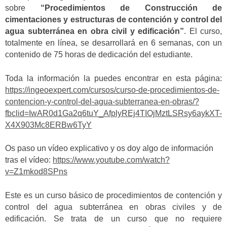
sobre
“Procedimientos de Construcción de
cimentaciones y estructuras de contención y control del
agua subterránea en obra civil y edificación”
. El curso,
totalmente en línea, se desarrollará en 6 semanas, con un
contenido de 75 horas de dedicación del estudiante.
Toda la información la puedes encontrar en esta página:
https://ingeoexpert.com/cursos/curso-de-procedimientos-de-
contencion-y-control-del-agua-subterranea-en-obras/?
fbclid=IwAR0d1Ga2q6tuY_AfplyREj4TIOjMztLSRsy6aykXT-
X4X903Mc8ERBw6TyY
Os paso un vídeo explicativo y os doy algo de información
tras el vídeo:
https://www.youtube.com/watch?
v=Z1mkod8SPns
Este es un curso básico de procedimientos de contención y
control del agua subterránea en obras civiles y de
edificación. Se trata de un curso que no requiere