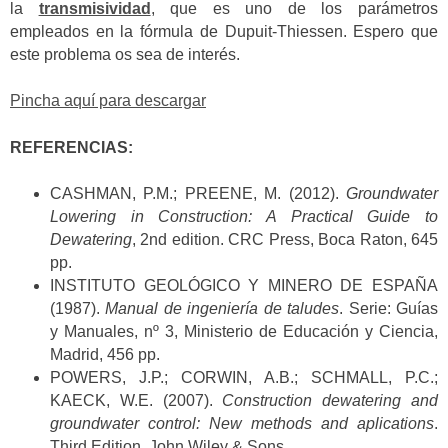
la
transmisividad
, que es uno de los parámetros
empleados en la fórmula de Dupuit-Thiessen.
Espero que
este problema os sea de interés.
Pincha aquí para descargar
REFERENCIAS:
CASHMAN, P.M.; PREENE, M. (2012).
Groundwater
Lowering in Construction: A Practical Guide to
Dewatering
, 2nd edition. CRC Press, Boca Raton, 645
pp.
INSTITUTO GEOLÓGICO Y MINERO DE ESPAÑA
(1987).
Manual de ingeniería de taludes
. Serie: Guías
y Manuales, nº 3, Ministerio de Educación y Ciencia,
Madrid, 456 pp.
POWERS, J.P.; CORWIN, A.B.; SCHMALL, P.C.;
KAECK, W.E. (2007).
Construction dewatering and
groundwater control: New methods and aplications
.
Third Edition, John Wiley & Sons.