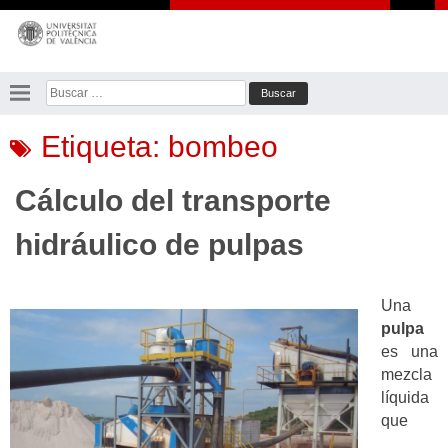
Saltar
al
contenido
Buscar:
Etiqueta:
bombeo
Cálculo del transporte
hidráulico de pulpas
Una
pulpa
es una
mezcla
líquida
que