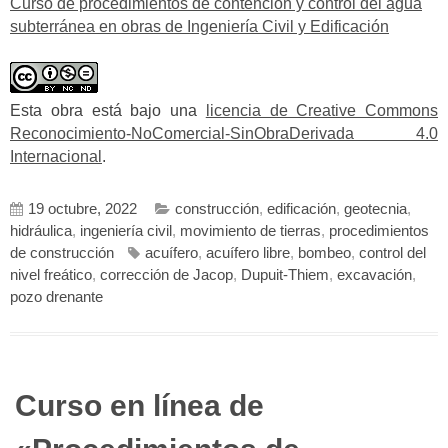
Curso de procedimientos de contención y control del agua
subterránea en obras de Ingeniería Civil y Edificación
Esta obra está bajo una
licencia de Creative Commons
Reconocimiento-NoComercial-SinObraDerivada 4.0
Internacional
.
19 octubre, 2022
construcción
,
edificación
,
geotecnia
,
hidráulica
,
ingeniería civil
,
movimiento de tierras
,
procedimientos
de construcción
acuífero
,
acuífero libre
,
bombeo
,
control del
nivel freático
,
corrección de Jacop
,
Dupuit-Thiem
,
excavación
,
pozo drenante
Curso en línea de