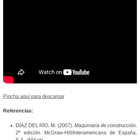
Pincha aquí para descargar
Referencias:
DÍAZ DEL RÍO, M. (2007).
Maquinaria de construcción
.
2ª edición. McGraw-Hill/Interamericana de España,
S.A., 944 pp.