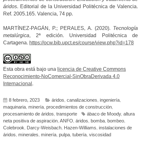
áridos
. Editorial de la Universidad Politécnica de Valencia.
Ref. 2005.165. Valencia, 74 pp.
MARTÍNEZ-PAGÁN, P.; PERALES, A. (2020).
Tecnología
metalúrgica
, 2ª edición. Universidad Politécnica de
Cartagena.
https://ocw.bib.upct.es/course/view.php?id=178
Esta obra está bajo una
licencia de Creative Commons
Reconocimiento-NoComercial-SinObraDerivada 4.0
Internacional
.
8 febrero, 2023
áridos
,
canalizaciones
,
ingeniería
,
maquinaria
,
minería
,
procedimientos de construcción
,
procesamiento de áridos
,
transporte
ábaco de Moody
,
altura
neta positiva de aspiración
,
ANFO
,
áridos
,
bomba
,
bombeo
,
Colebrook
,
Darcy-Weisbach
,
Hazen-Williams
,
instalaciones de
áridos
,
minerales
,
minería
,
pulpa
,
tubería
,
viscosidad