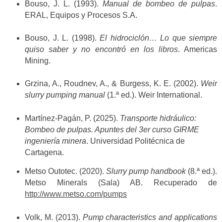
Bouso, J. L. (1993).
Manual de bombeo de pulpas
.
ERAL, Equipos y Procesos S.A.
Bouso, J. L. (1998).
El hidrociclón… Lo que siempre
quiso saber y no encontró en los libros
. Americas
Mining.
Grzina, A., Roudnev, A., & Burgess, K. E. (2002).
Weir
slurry pumping manual
(1.ª ed.). Weir International.
Martínez-Pagán, P. (2025).
Transporte hidráulico:
Bombeo de pulpas. Apuntes del 3er curso GIRME
ingeniería minera
. Universidad Politécnica de
Cartagena.
Metso Outotec. (2020).
Slurry pump handbook
(8.ª ed.).
Metso Minerals (Sala) AB. Recuperado de
http://www.metso.com/pumps
Volk, M. (2013).
Pump characteristics and applications