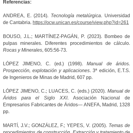
Referencias:
ANDREA, E. (2014).
Tecnología metalúrgica
. Universidad
de Cantabria.
https://ocw.unican.es/course/view.php?id=261
BOUSO, J.L.; MARTÍNEZ-PAGÁN, P. (2023). Bombeo de
pulpas minerales. Diferentes procedimientos de cálculo.
Rocas y Minerales
, 605:56-73.
LÓPEZ JIMENO, C. (ed.) (1998).
Manual de áridos.
Prospección, explotación y aplicaciones
. 3ª edición, E.T.S.
de Ingenieros de Minas de Madrid, 607 pp.
LÓPEZ JIMENO, C.; LUACES, C. (eds.) (2020).
Manual de
Áridos para el Siglo XXI
. Asociación Nacional de
Empresarios Fabricantes de Áridos— ANEFA, Madrid, 1328
pp.
MARTÍ, J.V.; GONZÁLEZ, F.; YEPES, V. (2005).
Temas de
procedimientos de construcción. Extracción y tratamiento de