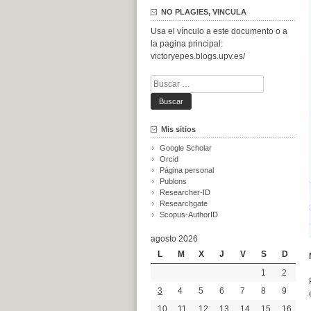
NO PLAGIES, VINCULA
Usa el vínculo a este documento o a
la pagina principal:
victoryepes.blogs.upv.es/
Buscar:
Mis sitios
Google Scholar
Orcid
Página personal
Publons
Researcher-ID
Researchgate
Scopus-AuthorID
agosto 2026
L
M
X
J
V
S
D
1
2
3
4
5
6
7
8
9
10
11
12
13
14
15
16