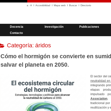
a
·
A
Accesibilidad
Mapa web
Buscar
Directorio
Docencia
Investigación
Publicaciones
Contacto
Categoría:
áridos
Cómo el hormigón se convierte en sumid
salvar el planeta en 2050.
El sector del 
neutralidad e
integrando pri
etapas prod
impulsado 
Association
, 
tradicional por
reutilización y 