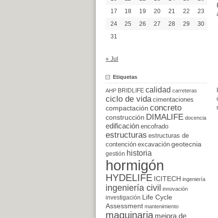
17
18
19
20
21
22
23
24
25
26
27
28
29
30
31
« Jul
Etiquetas
calidad
BRIDLIFE
AHP
carreteras
ciclo de vida
cimentaciones
concreto
compactación
DIMALIFE
construcción
docencia
edificación
encofrado
estructuras
estructuras de
excavación
geotecnia
contención
historia
gestión
hormigón
HYDELIFE
ICITECH
ingeniería
ingeniería civil
innovación
Life Cycle
investigación
Assessment
mantenimiento
maquinaria
mejora de