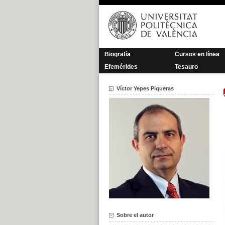
Saltar
al
contenido
Biografía
Cursos en línea
Efemérides
Tesauro
Víctor Yepes Piqueras
Sobre el autor