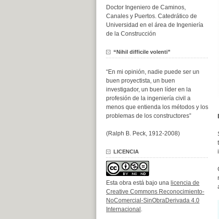
Doctor Ingeniero de Caminos,
Canales y Puertos. Catedrático de
Universidad en el área de Ingeniería
de la Construcción
“Nihil difficile volenti”
“En mi opinión, nadie puede ser un
buen proyectista, un buen
investigador, un buen líder en la
profesión de la ingeniería civil a
menos que entienda los métodos y los
problemas de los constructores”
(Ralph B. Peck, 1912-2008)
LICENCIA
Esta obra está bajo una
licencia de
Creative Commons Reconocimiento-
NoComercial-SinObraDerivada 4.0
Internacional
.