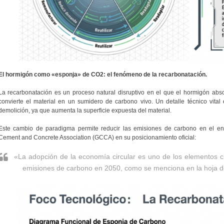
El hormigón como «esponja» de CO2: el fenómeno de la recarbonatación.
La recarbonatación es un proceso natural disruptivo en el que el hormigón ab
convierte el material en un sumidero de carbono vivo. Un detalle técnico vital
demolición, ya que aumenta la superficie expuesta del material.
Este cambio de paradigma permite reducir las emisiones de carbono en el en
Cement and Concrete Association (GCCA) en su posicionamiento oficial:
«La adopción de la economía circular es uno de los elementos cl
emisiones de carbono en 2050, como se menciona en la hoja de