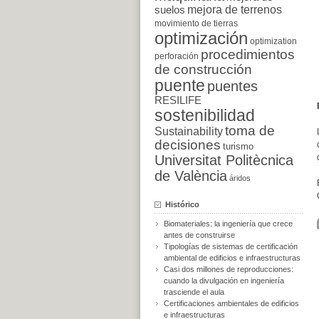
suelos
mejora de terrenos
movimiento de tierras
optimización
optimization
procedimientos
perforación
de construcción
puente
puentes
RESILIFE
sostenibilidad
toma de
Sustainability
decisiones
turismo
Universitat Politècnica
de València
áridos
Histórico
Biomateriales: la ingeniería que crece
antes de construirse
Tipologías de sistemas de certificación
ambiental de edificios e infraestructuras
Casi dos millones de reproducciones:
cuando la divulgación en ingeniería
trasciende el aula
Certificaciones ambientales de edificios
e infraestructuras