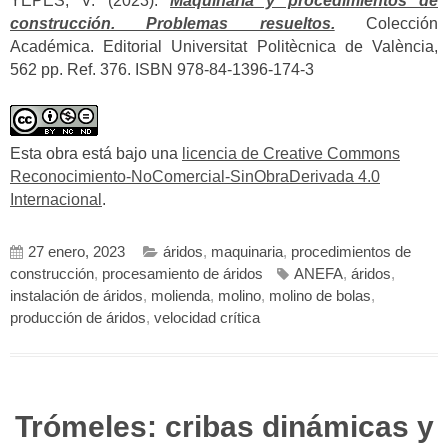
YEPES, V. (2023).
Maquinaria y procedimientos de
construcción. Problemas resueltos.
Colección
Académica. Editorial Universitat Politècnica de València,
562 pp. Ref. 376. ISBN 978-84-1396-174-3
Esta obra está bajo una
licencia de Creative Commons
Reconocimiento-NoComercial-SinObraDerivada 4.0
Internacional
.
27 enero, 2023
áridos
,
maquinaria
,
procedimientos de
construcción
,
procesamiento de áridos
ANEFA
,
áridos
,
instalación de áridos
,
molienda
,
molino
,
molino de bolas
,
producción de áridos
,
velocidad crítica
Trómeles: cribas dinámicas y