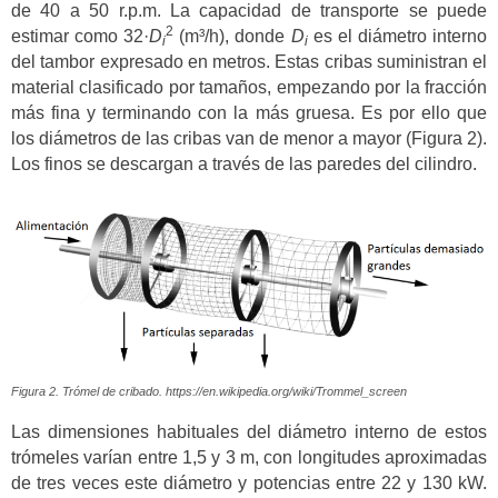
de 40 a 50 r.p.m. La capacidad de transporte se puede
2
estimar como 32·
D
(m³/h), donde
D
es el diámetro interno
i
i
del tambor expresado en metros. Estas cribas suministran el
material clasificado por tamaños, empezando por la fracción
más fina y terminando con la más gruesa. Es por ello que
los diámetros de las cribas van de menor a mayor (Figura 2).
Los finos se descargan a través de las paredes del cilindro.
Figura 2. Trómel de cribado. https://en.wikipedia.org/wiki/Trommel_screen
Las dimensiones habituales del diámetro interno de estos
trómeles varían entre 1,5 y 3 m, con longitudes aproximadas
de tres veces este diámetro y potencias entre 22 y 130 kW.