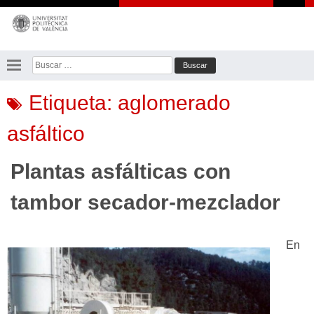
Saltar
al
contenido
Buscar:
Etiqueta:
aglomerado
asfáltico
Plantas asfálticas con
tambor secador-mezclador
En