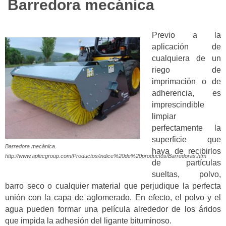
Barredora mecánica
Previo a la
aplicación de
cualquiera de un
riego de
imprimación o de
adherencia, es
imprescindible
limpiar
perfectamente la
superficie que
Barredora mecánica.
haya de recibirlos
http://www.aplecgroup.com/Productos/indice%20de%20productos/Barredoras.htm
de partículas
sueltas, polvo,
barro seco o cualquier material que perjudique la perfecta
unión con la capa de aglomerado. En efecto, el polvo y el
agua pueden formar una película alrededor de los áridos
que impida la adhesión del ligante bituminoso.